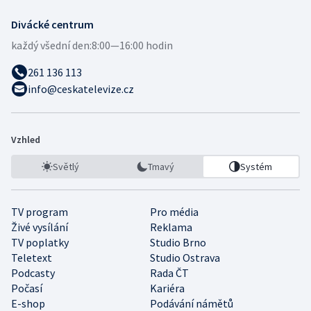
Divácké centrum
každý všední den:
8:00—16:00 hodin
261 136 113
info@ceskatelevize.cz
Vzhled
Světlý
Tmavý
Systém
TV program
Pro média
Živé vysílání
Reklama
TV poplatky
Studio Brno
Teletext
Studio Ostrava
Podcasty
Rada ČT
Počasí
Kariéra
E-shop
Podávání námětů