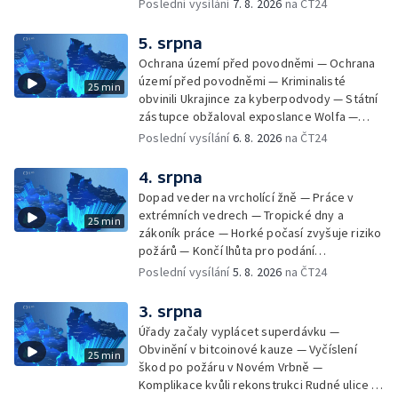
vody ke koupání — Zavlažování zeleniny v
Poslední vysílání
7. 8. 2026
na ČT24
suchém počasí — Táborníci v horku —
Kempování v horkém počasí — Výběr ze
5. srpna
sociálních sítí Události Ostrava — Zkoumání
Ochrana území před povodněmi — Ochrana
horka na zastávkách MHD — Promítání filmu
území před povodněmi — Kriminalisté
25 min
Odyssea z 35 mm pásu
obvinili Ukrajince za kyberpodvody — Státní
zástupce obžaloval exposlance Wolfa —
Péče o hospodářská zvířata ve vedrech —
Poslední vysílání
6. 8. 2026
na ČT24
Opět padaly teplotní rekordy — Stěhování
depozitu Vlastivědného muzea Olomouc —
4. srpna
Zakládání nových dětských skupin — Výběr
Dopad veder na vrcholící žně — Práce v
ze sociálních sítí Události Ostrava — Tresty
extrémních vedrech — Tropické dny a
25 min
pro fotbalisty za korupci — Po stopách
zákoník práce — Horké počasí zvyšuje riziko
Gebharda Blüchera
požárů — Končí lhůta pro podání
kandidátních listin — Končí lhůta pro podání
Poslední vysílání
5. 8. 2026
na ČT24
kandidátních listin — Vrchní soud zrušil
rozsudek v lihové kauze — Výročí
3. srpna
zavraždění Václava III. v Olomouci — Těžba
Úřady začaly vyplácet superdávku —
unikátní rašeliny pro lázně v Karlově
Obvinění v bitcoinové kauze — Vyčíslení
25 min
Studánce — Výběr ze sociálních sítí ČT —
škod po požáru v Novém Vrbně —
Nový program pro léčbu obezity —
Komplikace kvůli rekonstrukci Rudné ulice —
Olomoucké (nejen) shakespearovské léto