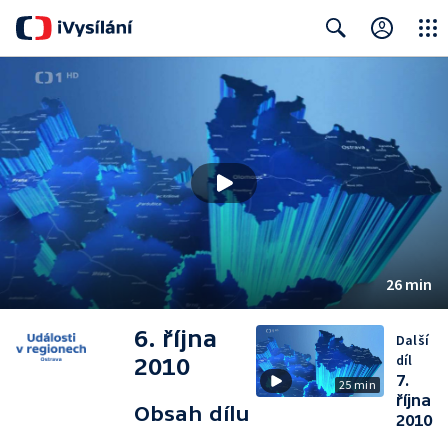
Close
Search
26 min
6. října
Další
díl
2010
7.
25 min
října
Obsah dílu
2010