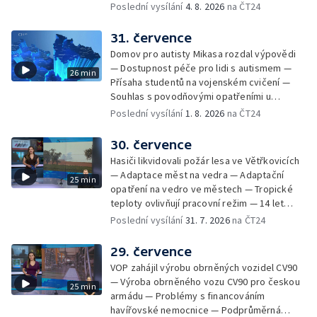
Nárůst zájmu o klimatizace — Výluka vlaků
Poslední vysílání
4. 8. 2026
na ČT24
mezi Jeseníkem a Krnovem —
Protipovodňová opatření v Troubkách —
31. července
Zájem o bydlení na vysokoškolskýc kolejích
Domov pro autisty Mikasa rozdal výpovědi
— Vrcholí sklizeň levandulí
— Dostupnost péče pro lidi s autismem —
26 min
Přísaha studentů na vojenském cvičení —
Souhlas s povodňovými opatřeními u
Troubek — Opravy Rudné omezí dopravu —
Poslední vysílání
1. 8. 2026
na ČT24
Dopady horka na lidské zdraví — Předpověď
počasí na následující dny — Vedra táhnou na
30. července
chladnější místa — Hasiči lokalizovali požár
Hasiči likvidovali požár lesa ve Větřkovicích
lesa na Opavsku — Požáry zemědělské
— Adaptace měst na vedra — Adaptační
25 min
techniky na Olomoucku — Dva roky od
opatření na vedro ve městech — Tropické
požáru škol v Českém Těšíně — Výstava
teploty ovlivňují pracovní režim — 14 let
Sladké vzpomínky Opavska
vězení za vraždu ženy ve Staříči/ —
Poslední vysílání
31. 7. 2026
na ČT24
Zhoršená kvalita vody v Bašce a Brušperku
— Podvodník připravil 17 lidí o 4 miliony —
29. července
DPO pořídí 70 nových elektrobusů — V
VOP zahájil výrobu obrněných vozidel CV90
Olomouci přibude 20 elektrobusů —
— Výroba obrněného vozu CV90 pro českou
25 min
Mistryně světa Kneblová zpět v Olomouci —
armádu — Problémy s financováním
Mobilní kurníky pomáhají s kvalitou půdy —
havířovské nemocnice — Podprůměrná
Výběr ze sociálních sítí ČT — Nové varhany v