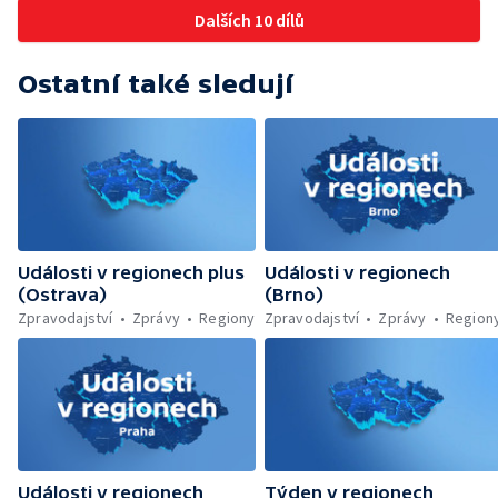
karase obecného — Obnova zeleně v
Dalších 10 dílů
Komenského sadech — Přehled sociálních
sítí ČT — Dobrovolný vojenský výcvik
studentů na Libavé — Výměna luxfer ve
Ostatní také sledují
dvoraně Bredy
Události v regionech plus
Události v regionech
(Ostrava)
(Brno)
Zpravodajství
Zprávy
Regiony
Zpravodajství
Zprávy
Region
Události v regionech
Týden v regionech