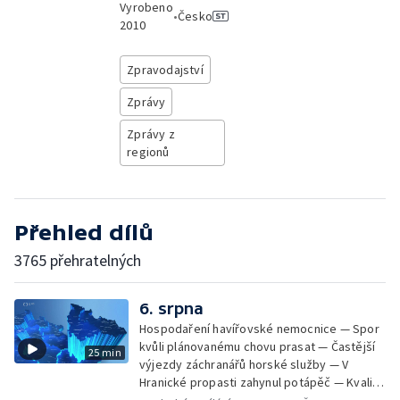
Vyrobeno
•
Česko
2010
Zpravodajství
Zprávy
Zprávy z
regionů
Přehled dílů
3765 přehratelných
6. srpna
Hospodaření havířovské nemocnice — Spor
kvůli plánovanému chovu prasat — Častější
25 min
výjezdy záchranářů horské služby — V
Hranické propasti zahynul potápěč — Kvalita