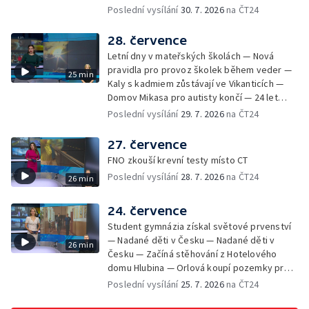
návštěvnost koupališť v červenci — Do
Poslední vysílání
30. 7. 2026
na ČT24
Rudě u Rýmařova
Česka se vracejí tropické teploty —
Nedostatek krve v transfuzních stanicích —
28. července
Spor kvůli novému chodníku na Keprník —
Letní dny v mateřských školách — Nová
Olomoucké shakespearovské léto
pravidla pro provoz školek během veder —
25 min
Kaly s kadmiem zůstávají ve Vikanticích —
Domov Mikasa pro autisty končí — 24 let
vězení za zapálení ženy — Kybernetický
Poslední vysílání
29. 7. 2026
na ČT24
útok na šumperskou radnici — Pěvecký sbor
Gorol se chystá na festival — Nová
27. července
cyklostezka až na Slovensko — AI pomáhá
FNO zkouší krevní testy místo CT
při endoskopii — Výběr ze sociálních sítí ČT
Poslední vysílání
28. 7. 2026
na ČT24
26 min
— Zemřela baletka Vlasta Pavelcová —
Budoucnost vily Johanna Hückela v Novém
Jičíně
24. července
Student gymnázia získal světové prvenství
— Nadané děti v Česku — Nadané děti v
26 min
Česku — Začíná stěhování z Hotelového
domu Hlubina — Orlová koupí pozemky pro
rodinné domy — Tatra Trucks na čínském
Poslední vysílání
25. 7. 2026
na ČT24
sankčním seznamu — Vědci zachraňují