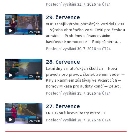
vězení za vraždu ženy ve Staříči/ —
Poslední vysílání
31. 7. 2026
na ČT24
Zhoršená kvalita vody v Bašce a Brušperku
— Podvodník připravil 17 lidí o 4 miliony —
29. července
DPO pořídí 70 nových elektrobusů — V
VOP zahájil výrobu obrněných vozidel CV90
Olomouci přibude 20 elektrobusů —
— Výroba obrněného vozu CV90 pro českou
25 min
Mistryně světa Kneblová zpět v Olomouci —
armádu — Problémy s financováním
Mobilní kurníky pomáhají s kvalitou půdy —
havířovské nemocnice — Podprůměrná
Výběr ze sociálních sítí ČT — Nové varhany v
návštěvnost koupališť v červenci — Do
Poslední vysílání
30. 7. 2026
na ČT24
Rudě u Rýmařova
Česka se vracejí tropické teploty —
Nedostatek krve v transfuzních stanicích —
28. července
Spor kvůli novému chodníku na Keprník —
Letní dny v mateřských školách — Nová
Olomoucké shakespearovské léto
pravidla pro provoz školek během veder —
25 min
Kaly s kadmiem zůstávají ve Vikanticích —
Domov Mikasa pro autisty končí — 24 let
vězení za zapálení ženy — Kybernetický
Poslední vysílání
29. 7. 2026
na ČT24
útok na šumperskou radnici — Pěvecký sbor
Gorol se chystá na festival — Nová
27. července
cyklostezka až na Slovensko — AI pomáhá
FNO zkouší krevní testy místo CT
při endoskopii — Výběr ze sociálních sítí ČT
Poslední vysílání
28. 7. 2026
na ČT24
26 min
— Zemřela baletka Vlasta Pavelcová —
Budoucnost vily Johanna Hückela v Novém