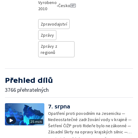
Vyrobeno
•
Česko
2010
Zpravodajství
Zprávy
Zprávy z
regionů
Přehled dílů
3766 přehratelných
7. srpna
Opatření proti povodním na Jesenicku —
Nedeostatečné zadržování vody v krajině —
25 min
Šetření ČIŽP proti Rideře bylo nezákonné —
Zásadní škrty na opravy krajských silnic —