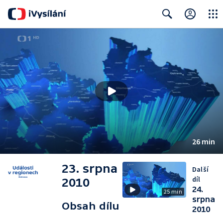
Close
Search
26 min
23. srpna
Další
díl
2010
24.
25 min
srpna
Obsah dílu
2010