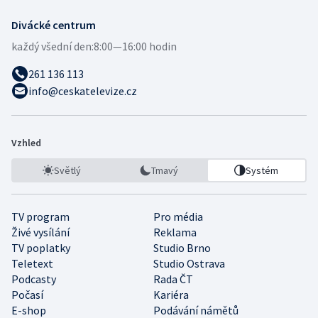
Divácké centrum
každý všední den:
8:00—16:00 hodin
261 136 113
info@ceskatelevize.cz
Vzhled
Světlý
Tmavý
Systém
TV program
Pro média
Živé vysílání
Reklama
TV poplatky
Studio Brno
Teletext
Studio Ostrava
Podcasty
Rada ČT
Počasí
Kariéra
E-shop
Podávání námětů