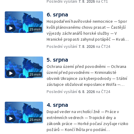
Zásadní škrty na opravy krajských silnic —
Poslední vysílání
7. 8. 2026
na ČT1
Památky hlásí návštěvnost jako před
covidem — Úhyny ryb kvůli vysokým
6. srpna
teplotám — Problémy se zásobování vodou
Hospodaření havířovské nemocnice — Spor
v MS kraji nehrozí — testováním na
kvůli plánovanému chovu prasat — Častější
25 min
západonilskou horečku — Den židovských
výjezdy záchranářů horské služby — V
památek
Hranické propasti zahynul potápěč — Kvalita
vody ke koupání — Zavlažování zeleniny v
Poslední vysílání
7. 8. 2026
na ČT24
suchém počasí — Táborníci v horku —
Kempování v horkém počasí — Výběr ze
5. srpna
sociálních sítí Události Ostrava — Zkoumání
Ochrana území před povodněmi — Ochrana
horka na zastávkách MHD — Promítání filmu
území před povodněmi — Kriminalisté
25 min
Odyssea z 35 mm pásu
obvinili Ukrajince za kyberpodvody — Státní
zástupce obžaloval exposlance Wolfa —
Péče o hospodářská zvířata ve vedrech —
Poslední vysílání
6. 8. 2026
na ČT24
Opět padaly teplotní rekordy — Stěhování
depozitu Vlastivědného muzea Olomouc —
4. srpna
Zakládání nových dětských skupin — Výběr
Dopad veder na vrcholící žně — Práce v
ze sociálních sítí Události Ostrava — Tresty
extrémních vedrech — Tropické dny a
25 min
pro fotbalisty za korupci — Po stopách
zákoník práce — Horké počasí zvyšuje riziko
Gebharda Blüchera
požárů — Končí lhůta pro podání