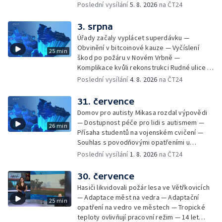
kandidátních listin — Končí lhůta pro podání
Poslední vysílání
5. 8. 2026
na ČT24
kandidátních listin — Vrchní soud zrušil
rozsudek v lihové kauze — Výročí
3. srpna
zavraždění Václava III. v Olomouci — Těžba
Úřady začaly vyplácet superdávku —
unikátní rašeliny pro lázně v Karlově
Obvinění v bitcoinové kauze — Vyčíslení
25 min
Studánce — Výběr ze sociálních sítí ČT —
škod po požáru v Novém Vrbně —
Nový program pro léčbu obezity —
Komplikace kvůli rekonstrukci Rudné ulice —
Olomoucké (nejen) shakespearovské léto
Nárůst zájmu o klimatizace — Výluka vlaků
Poslední vysílání
4. 8. 2026
na ČT24
mezi Jeseníkem a Krnovem —
Protipovodňová opatření v Troubkách —
31. července
Zájem o bydlení na vysokoškolskýc kolejích
Domov pro autisty Mikasa rozdal výpovědi
— Vrcholí sklizeň levandulí
— Dostupnost péče pro lidi s autismem —
26 min
Přísaha studentů na vojenském cvičení —
Souhlas s povodňovými opatřeními u
Troubek — Opravy Rudné omezí dopravu —
Poslední vysílání
1. 8. 2026
na ČT24
Dopady horka na lidské zdraví — Předpověď
počasí na následující dny — Vedra táhnou na
30. července
chladnější místa — Hasiči lokalizovali požár
Hasiči likvidovali požár lesa ve Větřkovicích
lesa na Opavsku — Požáry zemědělské
— Adaptace měst na vedra — Adaptační
25 min
techniky na Olomoucku — Dva roky od
opatření na vedro ve městech — Tropické
požáru škol v Českém Těšíně — Výstava
teploty ovlivňují pracovní režim — 14 let
Sladké vzpomínky Opavska