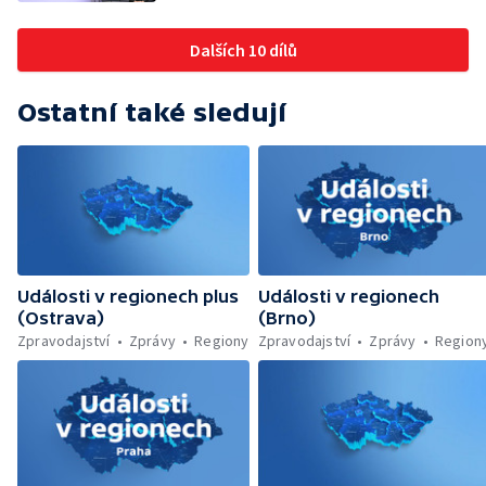
Budoucnost vily Johanna Hückela v Novém
Jičíně
Dalších 10 dílů
Ostatní také sledují
Události v regionech plus
Události v regionech
(Ostrava)
(Brno)
Zpravodajství
Zprávy
Regiony
Zpravodajství
Zprávy
Region