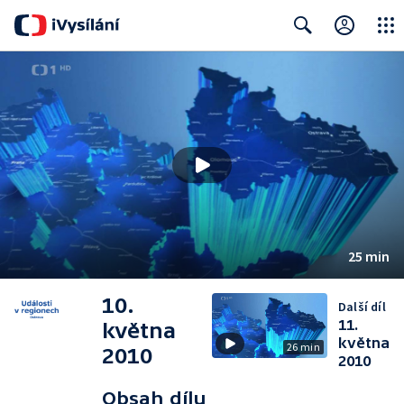
Close
Search
25 min
10.
Další díl
11.
května
května
26 min
2010
2010
Obsah dílu