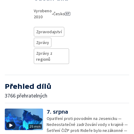
Vyrobeno
•
Česko
2010
Zpravodajství
Zprávy
Zprávy z
regionů
Přehled dílů
3766 přehratelných
7. srpna
Opatření proti povodním na Jesenicku —
Nedeostatečné zadržování vody v krajině —
25 min
Šetření ČIŽP proti Rideře bylo nezákonné —