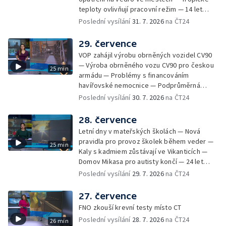
požáru škol v Českém Těšíně — Výstava
teploty ovlivňují pracovní režim — 14 let
Sladké vzpomínky Opavska
vězení za vraždu ženy ve Staříči/ —
Poslední vysílání
31. 7. 2026
na ČT24
Zhoršená kvalita vody v Bašce a Brušperku
— Podvodník připravil 17 lidí o 4 miliony —
29. července
DPO pořídí 70 nových elektrobusů — V
VOP zahájil výrobu obrněných vozidel CV90
Olomouci přibude 20 elektrobusů —
— Výroba obrněného vozu CV90 pro českou
25 min
Mistryně světa Kneblová zpět v Olomouci —
armádu — Problémy s financováním
Mobilní kurníky pomáhají s kvalitou půdy —
havířovské nemocnice — Podprůměrná
Výběr ze sociálních sítí ČT — Nové varhany v
návštěvnost koupališť v červenci — Do
Poslední vysílání
30. 7. 2026
na ČT24
Rudě u Rýmařova
Česka se vracejí tropické teploty —
Nedostatek krve v transfuzních stanicích —
28. července
Spor kvůli novému chodníku na Keprník —
Letní dny v mateřských školách — Nová
Olomoucké shakespearovské léto
pravidla pro provoz školek během veder —
25 min
Kaly s kadmiem zůstávají ve Vikanticích —
Domov Mikasa pro autisty končí — 24 let
vězení za zapálení ženy — Kybernetický
Poslední vysílání
29. 7. 2026
na ČT24
útok na šumperskou radnici — Pěvecký sbor
Gorol se chystá na festival — Nová
27. července
cyklostezka až na Slovensko — AI pomáhá
FNO zkouší krevní testy místo CT
při endoskopii — Výběr ze sociálních sítí ČT
Poslední vysílání
28. 7. 2026
na ČT24
26 min
— Zemřela baletka Vlasta Pavelcová —