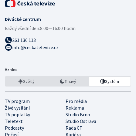
Divácké centrum
každý všední den:
8:00—16:00 hodin
261 136 113
info@ceskatelevize.cz
Vzhled
Světlý
Tmavý
Systém
TV program
Pro média
Živé vysílání
Reklama
TV poplatky
Studio Brno
Teletext
Studio Ostrava
Podcasty
Rada ČT
Počasí
Kariéra