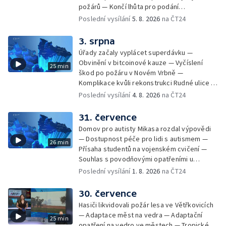
Gebharda Blüchera
požárů — Končí lhůta pro podání
kandidátních listin — Končí lhůta pro podání
Poslední vysílání
5. 8. 2026
na ČT24
kandidátních listin — Vrchní soud zrušil
rozsudek v lihové kauze — Výročí
3. srpna
zavraždění Václava III. v Olomouci — Těžba
Úřady začaly vyplácet superdávku —
unikátní rašeliny pro lázně v Karlově
Obvinění v bitcoinové kauze — Vyčíslení
25 min
Studánce — Výběr ze sociálních sítí ČT —
škod po požáru v Novém Vrbně —
Nový program pro léčbu obezity —
Komplikace kvůli rekonstrukci Rudné ulice —
Olomoucké (nejen) shakespearovské léto
Nárůst zájmu o klimatizace — Výluka vlaků
Poslední vysílání
4. 8. 2026
na ČT24
mezi Jeseníkem a Krnovem —
Protipovodňová opatření v Troubkách —
31. července
Zájem o bydlení na vysokoškolskýc kolejích
Domov pro autisty Mikasa rozdal výpovědi
— Vrcholí sklizeň levandulí
— Dostupnost péče pro lidi s autismem —
26 min
Přísaha studentů na vojenském cvičení —
Souhlas s povodňovými opatřeními u
Troubek — Opravy Rudné omezí dopravu —
Poslední vysílání
1. 8. 2026
na ČT24
Dopady horka na lidské zdraví — Předpověď
počasí na následující dny — Vedra táhnou na
30. července
chladnější místa — Hasiči lokalizovali požár
Hasiči likvidovali požár lesa ve Větřkovicích
lesa na Opavsku — Požáry zemědělské
— Adaptace měst na vedra — Adaptační
25 min
techniky na Olomoucku — Dva roky od
opatření na vedro ve městech — Tropické