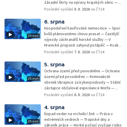
Zásadní škrty na opravy krajských silnic —
Zásadní škrty na opravy krajských silnic —
Poslední vysílání
8. 8. 2026
na ČT24
Památky hlásí návštěvnost jako před
covidem — Úhyny ryb kvůli vysokým
6. srpna
teplotám — Problémy se zásobování vodou
Hospodaření havířovské nemocnice — Spor
v MS kraji nehrozí — testováním na
kvůli plánovanému chovu prasat — Častější
25 min
západonilskou horečku — Den židovských
výjezdy záchranářů horské služby — V
památek
Hranické propasti zahynul potápěč — Kvalita
vody ke koupání — Zavlažování zeleniny v
Poslední vysílání
7. 8. 2026
na ČT24
suchém počasí — Táborníci v horku —
Kempování v horkém počasí — Výběr ze
5. srpna
sociálních sítí Události Ostrava — Zkoumání
Ochrana území před povodněmi — Ochrana
horka na zastávkách MHD — Promítání filmu
území před povodněmi — Kriminalisté
25 min
Odyssea z 35 mm pásu
obvinili Ukrajince za kyberpodvody — Státní
zástupce obžaloval exposlance Wolfa —
Péče o hospodářská zvířata ve vedrech —
Poslední vysílání
6. 8. 2026
na ČT24
Opět padaly teplotní rekordy — Stěhování
depozitu Vlastivědného muzea Olomouc —
4. srpna
Zakládání nových dětských skupin — Výběr
Dopad veder na vrcholící žně — Práce v
ze sociálních sítí Události Ostrava — Tresty
extrémních vedrech — Tropické dny a
25 min
pro fotbalisty za korupci — Po stopách
zákoník práce — Horké počasí zvyšuje riziko