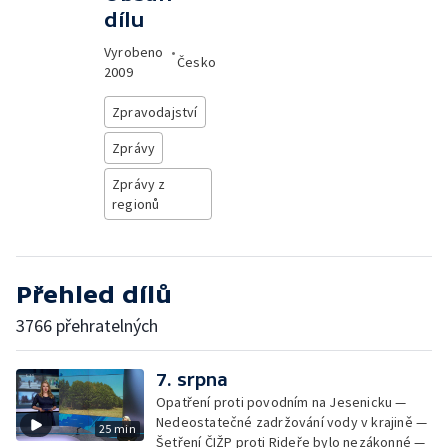
dílu
Vyrobeno
•
Česko
2009
Zpravodajství
Zprávy
Zprávy z
regionů
Přehled dílů
3766 přehratelných
7. srpna
Opatření proti povodním na Jesenicku —
Nedeostatečné zadržování vody v krajině —
25 min
Šetření ČIŽP proti Rideře bylo nezákonné —