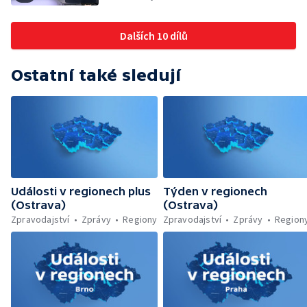
Budoucnost vily Johanna Hückela v Novém
Jičíně
Dalších 10 dílů
Ostatní také sledují
Události v regionech plus
Týden v regionech
(Ostrava)
(Ostrava)
Zpravodajství
Zprávy
Regiony
Zpravodajství
Zprávy
Region