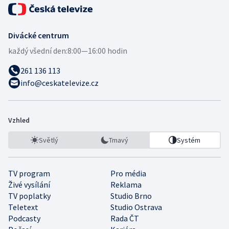
Divácké centrum
každý všední den:
8:00—16:00 hodin
261 136 113
info@ceskatelevize.cz
Vzhled
Světlý
Tmavý
Systém
TV program
Pro média
Živé vysílání
Reklama
TV poplatky
Studio Brno
Teletext
Studio Ostrava
Podcasty
Rada ČT