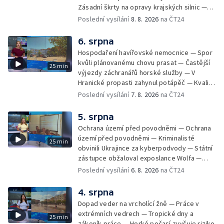
Zásadní škrty na opravy krajských silnic —
Zásadní škrty na opravy krajských silnic —
Poslední vysílání
8. 8. 2026
na ČT24
Památky hlásí návštěvnost jako před
covidem — Úhyny ryb kvůli vysokým
6. srpna
teplotám — Problémy se zásobování vodou
Hospodaření havířovské nemocnice — Spor
v MS kraji nehrozí — testováním na
kvůli plánovanému chovu prasat — Častější
25 min
západonilskou horečku — Den židovských
výjezdy záchranářů horské služby — V
památek
Hranické propasti zahynul potápěč — Kvalita
vody ke koupání — Zavlažování zeleniny v
Poslední vysílání
7. 8. 2026
na ČT24
suchém počasí — Táborníci v horku —
Kempování v horkém počasí — Výběr ze
5. srpna
sociálních sítí Události Ostrava — Zkoumání
Ochrana území před povodněmi — Ochrana
horka na zastávkách MHD — Promítání filmu
území před povodněmi — Kriminalisté
25 min
Odyssea z 35 mm pásu
obvinili Ukrajince za kyberpodvody — Státní
zástupce obžaloval exposlance Wolfa —
Péče o hospodářská zvířata ve vedrech —
Poslední vysílání
6. 8. 2026
na ČT24
Opět padaly teplotní rekordy — Stěhování
depozitu Vlastivědného muzea Olomouc —
4. srpna
Zakládání nových dětských skupin — Výběr
Dopad veder na vrcholící žně — Práce v
ze sociálních sítí Události Ostrava — Tresty
extrémních vedrech — Tropické dny a
25 min
pro fotbalisty za korupci — Po stopách
zákoník práce — Horké počasí zvyšuje riziko