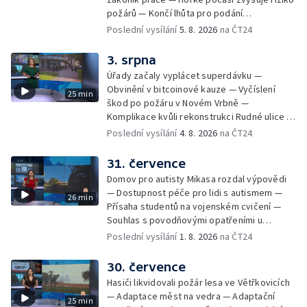
Gebharda Blüchera
požárů — Končí lhůta pro podání
kandidátních listin — Končí lhůta pro podání
Poslední vysílání
5. 8. 2026
na ČT24
kandidátních listin — Vrchní soud zrušil
rozsudek v lihové kauze — Výročí
3. srpna
zavraždění Václava III. v Olomouci — Těžba
Úřady začaly vyplácet superdávku —
unikátní rašeliny pro lázně v Karlově
Obvinění v bitcoinové kauze — Vyčíslení
25 min
Studánce — Výběr ze sociálních sítí ČT —
škod po požáru v Novém Vrbně —
Nový program pro léčbu obezity —
Komplikace kvůli rekonstrukci Rudné ulice —
Olomoucké (nejen) shakespearovské léto
Nárůst zájmu o klimatizace — Výluka vlaků
Poslední vysílání
4. 8. 2026
na ČT24
mezi Jeseníkem a Krnovem —
Protipovodňová opatření v Troubkách —
31. července
Zájem o bydlení na vysokoškolskýc kolejích
Domov pro autisty Mikasa rozdal výpovědi
— Vrcholí sklizeň levandulí
— Dostupnost péče pro lidi s autismem —
26 min
Přísaha studentů na vojenském cvičení —
Souhlas s povodňovými opatřeními u
Troubek — Opravy Rudné omezí dopravu —
Poslední vysílání
1. 8. 2026
na ČT24
Dopady horka na lidské zdraví — Předpověď
počasí na následující dny — Vedra táhnou na
30. července
chladnější místa — Hasiči lokalizovali požár
Hasiči likvidovali požár lesa ve Větřkovicích
lesa na Opavsku — Požáry zemědělské
— Adaptace měst na vedra — Adaptační
25 min
techniky na Olomoucku — Dva roky od