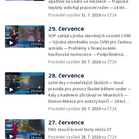
opatření na vedro ve městech — Tropické
požáru škol v Českém Těšíně — Výstava
teploty ovlivňují pracovní režim — 14 let
Sladké vzpomínky Opavska
vězení za vraždu ženy ve Staříči/ —
Poslední vysílání
31. 7. 2026
na ČT24
Zhoršená kvalita vody v Bašce a Brušperku
— Podvodník připravil 17 lidí o 4 miliony —
29. července
DPO pořídí 70 nových elektrobusů — V
VOP zahájil výrobu obrněných vozidel CV90
Olomouci přibude 20 elektrobusů —
— Výroba obrněného vozu CV90 pro českou
25 min
Mistryně světa Kneblová zpět v Olomouci —
armádu — Problémy s financováním
Mobilní kurníky pomáhají s kvalitou půdy —
havířovské nemocnice — Podprůměrná
Výběr ze sociálních sítí ČT — Nové varhany v
návštěvnost koupališť v červenci — Do
Poslední vysílání
30. 7. 2026
na ČT24
Rudě u Rýmařova
Česka se vracejí tropické teploty —
Nedostatek krve v transfuzních stanicích —
28. července
Spor kvůli novému chodníku na Keprník —
Letní dny v mateřských školách — Nová
Olomoucké shakespearovské léto
pravidla pro provoz školek během veder —
25 min
Kaly s kadmiem zůstávají ve Vikanticích —
Domov Mikasa pro autisty končí — 24 let
vězení za zapálení ženy — Kybernetický
Poslední vysílání
29. 7. 2026
na ČT24
útok na šumperskou radnici — Pěvecký sbor
Gorol se chystá na festival — Nová
27. července
cyklostezka až na Slovensko — AI pomáhá
FNO zkouší krevní testy místo CT
při endoskopii — Výběr ze sociálních sítí ČT
Poslední vysílání
28. 7. 2026
na ČT24
26 min
— Zemřela baletka Vlasta Pavelcová —