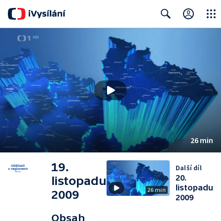
Close
Search
26 min
19.
Další díl
20.
listopadu
listopadu
26 min
2009
2009
Obsah