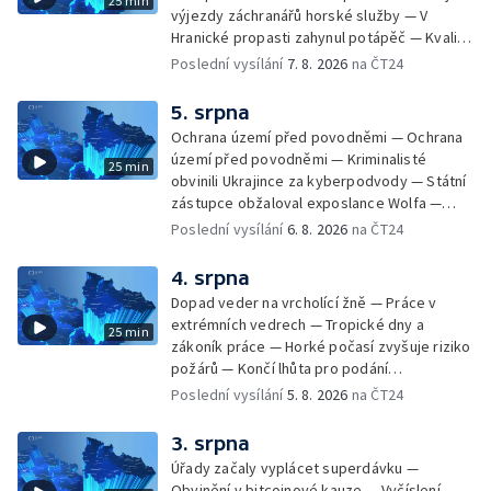
25 min
výjezdy záchranářů horské služby — V
Hranické propasti zahynul potápěč — Kvalita
vody ke koupání — Zavlažování zeleniny v
Poslední vysílání
7. 8. 2026
na ČT24
suchém počasí — Táborníci v horku —
Kempování v horkém počasí — Výběr ze
5. srpna
sociálních sítí Události Ostrava — Zkoumání
Ochrana území před povodněmi — Ochrana
horka na zastávkách MHD — Promítání filmu
území před povodněmi — Kriminalisté
25 min
Odyssea z 35 mm pásu
obvinili Ukrajince za kyberpodvody — Státní
zástupce obžaloval exposlance Wolfa —
Péče o hospodářská zvířata ve vedrech —
Poslední vysílání
6. 8. 2026
na ČT24
Opět padaly teplotní rekordy — Stěhování
depozitu Vlastivědného muzea Olomouc —
4. srpna
Zakládání nových dětských skupin — Výběr
Dopad veder na vrcholící žně — Práce v
ze sociálních sítí Události Ostrava — Tresty
extrémních vedrech — Tropické dny a
25 min
pro fotbalisty za korupci — Po stopách
zákoník práce — Horké počasí zvyšuje riziko
Gebharda Blüchera
požárů — Končí lhůta pro podání
kandidátních listin — Končí lhůta pro podání
Poslední vysílání
5. 8. 2026
na ČT24
kandidátních listin — Vrchní soud zrušil
rozsudek v lihové kauze — Výročí
3. srpna
zavraždění Václava III. v Olomouci — Těžba
Úřady začaly vyplácet superdávku —
unikátní rašeliny pro lázně v Karlově
Obvinění v bitcoinové kauze — Vyčíslení