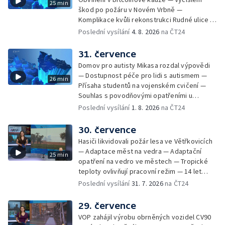
25 min
Studánce — Výběr ze sociálních sítí ČT —
škod po požáru v Novém Vrbně —
Nový program pro léčbu obezity —
Komplikace kvůli rekonstrukci Rudné ulice —
Olomoucké (nejen) shakespearovské léto
Nárůst zájmu o klimatizace — Výluka vlaků
Poslední vysílání
4. 8. 2026
na ČT24
mezi Jeseníkem a Krnovem —
Protipovodňová opatření v Troubkách —
31. července
Zájem o bydlení na vysokoškolskýc kolejích
Domov pro autisty Mikasa rozdal výpovědi
— Vrcholí sklizeň levandulí
— Dostupnost péče pro lidi s autismem —
26 min
Přísaha studentů na vojenském cvičení —
Souhlas s povodňovými opatřeními u
Troubek — Opravy Rudné omezí dopravu —
Poslední vysílání
1. 8. 2026
na ČT24
Dopady horka na lidské zdraví — Předpověď
počasí na následující dny — Vedra táhnou na
30. července
chladnější místa — Hasiči lokalizovali požár
Hasiči likvidovali požár lesa ve Větřkovicích
lesa na Opavsku — Požáry zemědělské
— Adaptace měst na vedra — Adaptační
25 min
techniky na Olomoucku — Dva roky od
opatření na vedro ve městech — Tropické
požáru škol v Českém Těšíně — Výstava
teploty ovlivňují pracovní režim — 14 let
Sladké vzpomínky Opavska
vězení za vraždu ženy ve Staříči/ —
Poslední vysílání
31. 7. 2026
na ČT24
Zhoršená kvalita vody v Bašce a Brušperku
— Podvodník připravil 17 lidí o 4 miliony —
29. července
DPO pořídí 70 nových elektrobusů — V
VOP zahájil výrobu obrněných vozidel CV90
Olomouci přibude 20 elektrobusů —