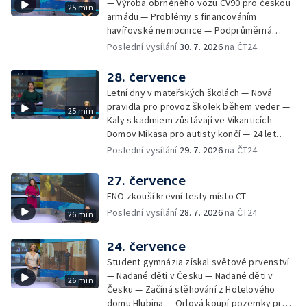
— Výroba obrněného vozu CV90 pro českou
25 min
Mistryně světa Kneblová zpět v Olomouci —
armádu — Problémy s financováním
Mobilní kurníky pomáhají s kvalitou půdy —
havířovské nemocnice — Podprůměrná
Výběr ze sociálních sítí ČT — Nové varhany v
návštěvnost koupališť v červenci — Do
Poslední vysílání
30. 7. 2026
na ČT24
Rudě u Rýmařova
Česka se vracejí tropické teploty —
Nedostatek krve v transfuzních stanicích —
28. července
Spor kvůli novému chodníku na Keprník —
Letní dny v mateřských školách — Nová
Olomoucké shakespearovské léto
pravidla pro provoz školek během veder —
25 min
Kaly s kadmiem zůstávají ve Vikanticích —
Domov Mikasa pro autisty končí — 24 let
vězení za zapálení ženy — Kybernetický
Poslední vysílání
29. 7. 2026
na ČT24
útok na šumperskou radnici — Pěvecký sbor
Gorol se chystá na festival — Nová
27. července
cyklostezka až na Slovensko — AI pomáhá
FNO zkouší krevní testy místo CT
při endoskopii — Výběr ze sociálních sítí ČT
Poslední vysílání
28. 7. 2026
na ČT24
26 min
— Zemřela baletka Vlasta Pavelcová —
Budoucnost vily Johanna Hückela v Novém
Jičíně
24. července
Student gymnázia získal světové prvenství
— Nadané děti v Česku — Nadané děti v
26 min
Česku — Začíná stěhování z Hotelového
domu Hlubina — Orlová koupí pozemky pro