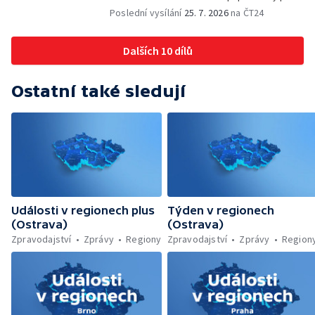
rodinné domy — Tatra Trucks na čínském
Poslední vysílání
25. 7. 2026
na ČT24
sankčním seznamu — Vědci zachraňují
karase obecného — Obnova zeleně v
Dalších 10 dílů
Komenského sadech — Přehled sociálních
sítí ČT — Dobrovolný vojenský výcvik
studentů na Libavé — Výměna luxfer ve
Ostatní také sledují
dvoraně Bredy
Události v regionech plus
Týden v regionech
(Ostrava)
(Ostrava)
Zpravodajství
Zprávy
Regiony
Zpravodajství
Zprávy
Region