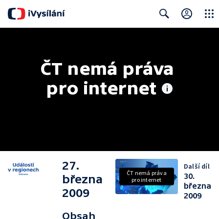
Close
Search
ČT nemá práva 
pro internet
27.
Další díl
ČT nemá práva
30.
března
pro internet
března
2009
2009
Obsah