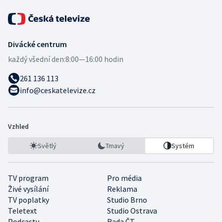
Divácké centrum
každý všední den:
8:00—16:00 hodin
261 136 113
info@ceskatelevize.cz
Vzhled
Světlý
Tmavý
Systém
TV program
Pro média
Živé vysílání
Reklama
TV poplatky
Studio Brno
Teletext
Studio Ostrava
Podcasty
Rada ČT