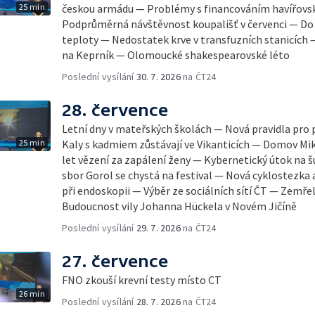
25 min
českou armádu — Problémy s financováním havířov
Podprůměrná návštěvnost koupališť v červenci — Do Č
teploty — Nedostatek krve v transfuzních stanicích
na Keprník — Olomoucké shakespearovské léto
Poslední vysílání
30. 7. 2026
na ČT24
28. července
Letní dny v mateřských školách — Nová pravidla pro
25 min
Kaly s kadmiem zůstávají ve Vikanticích — Domov Mik
let vězení za zapálení ženy — Kybernetický útok na 
sbor Gorol se chystá na festival — Nová cyklostezk
při endoskopii — Výběr ze sociálních sítí ČT — Zemře
Budoucnost vily Johanna Hückela v Novém Jičíně
Poslední vysílání
29. 7. 2026
na ČT24
27. července
FNO zkouší krevní testy místo CT
26 min
Poslední vysílání
28. 7. 2026
na ČT24