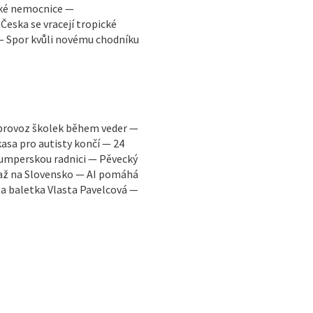
ské nemocnice —
eska se vracejí tropické
 — Spor kvůli novému chodníku
 provoz školek během veder —
asa pro autisty končí — 24
šumperskou radnici — Pěvecký
a až na Slovensko — AI pomáhá
la baletka Vlasta Pavelcová —