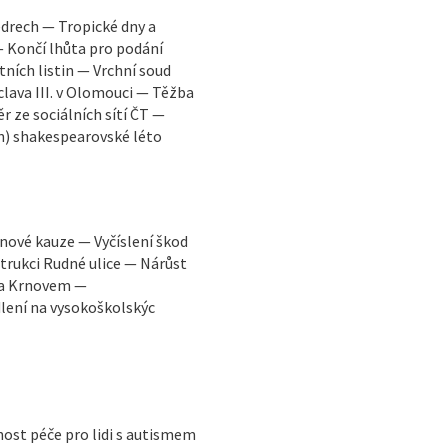
edrech — Tropické dny a
— Končí lhůta pro podání
tních listin — Vrchní soud
clava III. v Olomouci — Těžba
r ze sociálních sítí ČT —
n) shakespearovské léto
inové kauze — Vyčíslení škod
rukci Rudné ulice — Nárůst
 a Krnovem —
lení na vysokoškolskýc
ost péče pro lidi s autismem