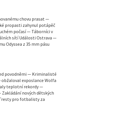
ánovanému chovu prasat —
cké propasti zahynul potápěč
suchém počasí — Táborníci v
lních sítí Události Ostrava —
lmu Odyssea z 35 mm pásu
ed povodněmi — Kriminalisté
e obžaloval exposlance Wolfa
aly teplotní rekordy —
 Zakládání nových dětských
Tresty pro fotbalisty za