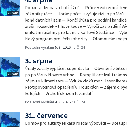
Dopad veder na vrcholící žně — Práce v extrémních v
25 min
zákoník práce — Horké počasí zvyšuje riziko požárů 
kandidátních listin — Končí lhůta pro podání kandidá
zrušil rozsudek v lihové kauze — Výročí zavraždění Vá
unikátní rašeliny pro lázně v Karlově Studánce — Výbě
Nový program pro léčbu obezity — Olomoucké (neje
Poslední vysílání
5. 8. 2026
na ČT24
3. srpna
Úřady začaly vyplácet superdávku — Obvinění v bitco
25 min
po požáru v Novém Vrbně — Komplikace kvůli rekonst
zájmu o klimatizace — Výluka vlaků mezi Jeseníkem
Protipovodňová opatření v Troubkách — Zájem o byd
kolejích — Vrcholí sklizeň levandulí
Poslední vysílání
4. 8. 2026
na ČT24
31. července
Domov pro autisty Mikasa rozdal výpovědi — Dostupn