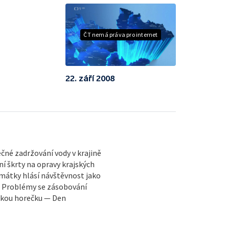
ČT nemá práva pro internet
22. září 2008
né zadržování vody v krajině
í škrty na opravy krajských
Památky hlásí návštěvnost jako
— Problémy se zásobování
skou horečku — Den