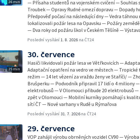
26 min
— Přísaha studentů na vojenském cvičení — Souhlas
Troubek — Opravy Rudné omezí dopravu — Dopady hor
Předpověď počasí na následující dny — Vedra táhnou 
lokalizovali požár lesa na Opavsku — Požáry zeměd
— Dva roky od požáru škol v Českém Těšíně — Výsta
Poslední vysílání
1. 8. 2026
na ČT24
30. července
Hasiči likvidovali požár lesa ve Větřkovicích — Adap
25 min
Adaptační opatření na vedro ve městech — Tropické t
režim — 14 let vězení za vraždu ženy ve Staříči/ — Zh
Brušperku — Podvodník připravil 17 lidí o 4 miliony 
elektrobusů — V Olomouci přibude 20 elektrobusů —
zpět v Olomouci — Mobilní kurníky pomáhají s kvalit
sítí ČT — Nové varhany v Rudě u Rýmařova
Poslední vysílání
31. 7. 2026
na ČT24
29. července
VOP zahájil výrobu obrněných vozidel CV90 — Výrob