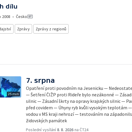
h dílu
o
2008
•
Česko
ajství
Zprávy
Zprávy z regionů
7. srpna
Opatření proti povodním na Jesenicku — Nedeostateč
25 min
— Šetření ČIŽP proti Rideře bylo nezákonné — Zásadn
silnic — Zásadní škrty na opravy krajských silnic — 
před covidem — Úhyny ryb kvůli vysokým teplotám 
vodou v MS kraji nehrozí — testováním na západonil
židovských památek
Poslední vysílání
8. 8. 2026
na ČT24