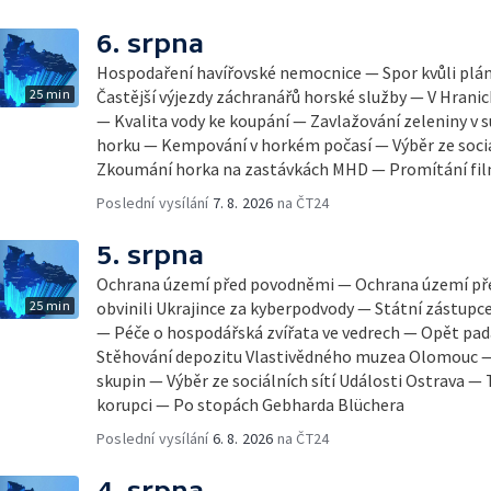
6. srpna
Hospodaření havířovské nemocnice — Spor kvůli pl
25 min
Častější výjezdy záchranářů horské služby — V Hrani
— Kvalita vody ke koupání — Zavlažování zeleniny v 
horku — Kempování v horkém počasí — Výběr ze sociá
Zkoumání horka na zastávkách MHD — Promítání fi
Poslední vysílání
7. 8. 2026
na ČT24
5. srpna
Ochrana území před povodněmi — Ochrana území př
25 min
obvinili Ukrajince za kyberpodvody — Státní zástupc
— Péče o hospodářská zvířata ve vedrech — Opět pad
Stěhování depozitu Vlastivědného muzea Olomouc —
skupin — Výběr ze sociálních sítí Události Ostrava — 
korupci — Po stopách Gebharda Blüchera
Poslední vysílání
6. 8. 2026
na ČT24
4. srpna