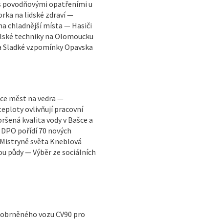
 s povodňovými opatřeními u
ka na lidské zdraví —
na chladnější místa — Hasiči
ělské techniky na Olomoucku
va Sladké vzpomínky Opavska
tace měst na vedra —
eploty ovlivňují pracovní
oršená kvalita vody v Bašce a
— DPO pořídí 70 nových
 Mistryně světa Kneblová
ou půdy — Výběr ze sociálních
a obrněného vozu CV90 pro