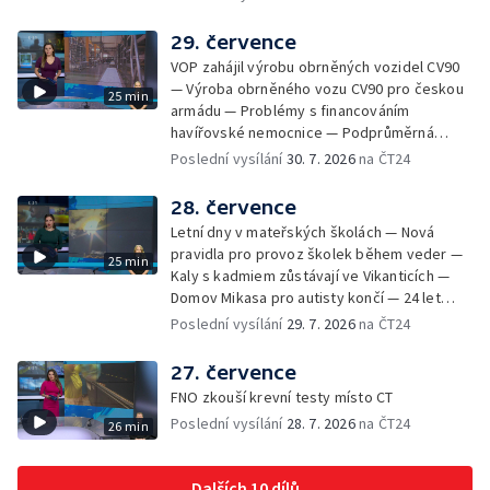
Zhoršená kvalita vody v Bašce a Brušperku
— Podvodník připravil 17 lidí o 4 miliony —
29. července
DPO pořídí 70 nových elektrobusů — V
VOP zahájil výrobu obrněných vozidel CV90
Olomouci přibude 20 elektrobusů —
— Výroba obrněného vozu CV90 pro českou
25 min
Mistryně světa Kneblová zpět v Olomouci —
armádu — Problémy s financováním
Mobilní kurníky pomáhají s kvalitou půdy —
havířovské nemocnice — Podprůměrná
Výběr ze sociálních sítí ČT — Nové varhany v
návštěvnost koupališť v červenci — Do
Poslední vysílání
30. 7. 2026
na ČT24
Rudě u Rýmařova
Česka se vracejí tropické teploty —
Nedostatek krve v transfuzních stanicích —
28. července
Spor kvůli novému chodníku na Keprník —
Letní dny v mateřských školách — Nová
Olomoucké shakespearovské léto
pravidla pro provoz školek během veder —
25 min
Kaly s kadmiem zůstávají ve Vikanticích —
Domov Mikasa pro autisty končí — 24 let
vězení za zapálení ženy — Kybernetický
Poslední vysílání
29. 7. 2026
na ČT24
útok na šumperskou radnici — Pěvecký sbor
Gorol se chystá na festival — Nová
27. července
cyklostezka až na Slovensko — AI pomáhá
FNO zkouší krevní testy místo CT
při endoskopii — Výběr ze sociálních sítí ČT
Poslední vysílání
28. 7. 2026
na ČT24
26 min
— Zemřela baletka Vlasta Pavelcová —
Budoucnost vily Johanna Hückela v Novém
Jičíně
Dalších 10 dílů