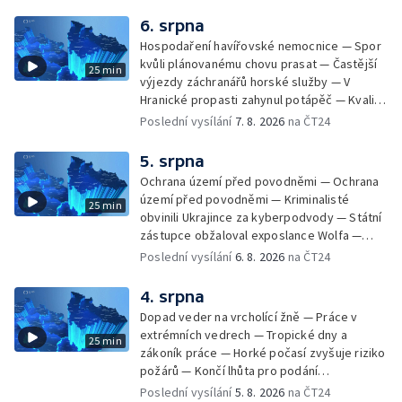
Památky hlásí návštěvnost jako před
covidem — Úhyny ryb kvůli vysokým
6. srpna
teplotám — Problémy se zásobování vodou
Hospodaření havířovské nemocnice — Spor
v MS kraji nehrozí — testováním na
kvůli plánovanému chovu prasat — Častější
25 min
západonilskou horečku — Den židovských
výjezdy záchranářů horské služby — V
památek
Hranické propasti zahynul potápěč — Kvalita
vody ke koupání — Zavlažování zeleniny v
Poslední vysílání
7. 8. 2026
na ČT24
suchém počasí — Táborníci v horku —
Kempování v horkém počasí — Výběr ze
5. srpna
sociálních sítí Události Ostrava — Zkoumání
Ochrana území před povodněmi — Ochrana
horka na zastávkách MHD — Promítání filmu
území před povodněmi — Kriminalisté
25 min
Odyssea z 35 mm pásu
obvinili Ukrajince za kyberpodvody — Státní
zástupce obžaloval exposlance Wolfa —
Péče o hospodářská zvířata ve vedrech —
Poslední vysílání
6. 8. 2026
na ČT24
Opět padaly teplotní rekordy — Stěhování
depozitu Vlastivědného muzea Olomouc —
4. srpna
Zakládání nových dětských skupin — Výběr
Dopad veder na vrcholící žně — Práce v
ze sociálních sítí Události Ostrava — Tresty
extrémních vedrech — Tropické dny a
25 min
pro fotbalisty za korupci — Po stopách
zákoník práce — Horké počasí zvyšuje riziko
Gebharda Blüchera
požárů — Končí lhůta pro podání
kandidátních listin — Končí lhůta pro podání
Poslední vysílání
5. 8. 2026
na ČT24