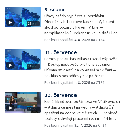
kandidátních listin — Vrchní soud zrušil
rozsudek v lihové kauze — Výročí
3. srpna
zavraždění Václava III. v Olomouci — Těžba
Úřady začaly vyplácet superdávku —
unikátní rašeliny pro lázně v Karlově
Obvinění v bitcoinové kauze — Vyčíslení
25 min
Studánce — Výběr ze sociálních sítí ČT —
škod po požáru v Novém Vrbně —
Nový program pro léčbu obezity —
Komplikace kvůli rekonstrukci Rudné ulice —
Olomoucké (nejen) shakespearovské léto
Nárůst zájmu o klimatizace — Výluka vlaků
Poslední vysílání
4. 8. 2026
na ČT24
mezi Jeseníkem a Krnovem —
Protipovodňová opatření v Troubkách —
31. července
Zájem o bydlení na vysokoškolskýc kolejích
Domov pro autisty Mikasa rozdal výpovědi
— Vrcholí sklizeň levandulí
— Dostupnost péče pro lidi s autismem —
26 min
Přísaha studentů na vojenském cvičení —
Souhlas s povodňovými opatřeními u
Troubek — Opravy Rudné omezí dopravu —
Poslední vysílání
1. 8. 2026
na ČT24
Dopady horka na lidské zdraví — Předpověď
počasí na následující dny — Vedra táhnou na
30. července
chladnější místa — Hasiči lokalizovali požár
Hasiči likvidovali požár lesa ve Větřkovicích
lesa na Opavsku — Požáry zemědělské
— Adaptace měst na vedra — Adaptační
25 min
techniky na Olomoucku — Dva roky od
opatření na vedro ve městech — Tropické
požáru škol v Českém Těšíně — Výstava
teploty ovlivňují pracovní režim — 14 let
Sladké vzpomínky Opavska
vězení za vraždu ženy ve Staříči/ —
Poslední vysílání
31. 7. 2026
na ČT24