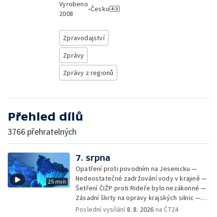
Vyrobeno
•
Česko
2008
Zpravodajství
Zprávy
Zprávy z regionů
Přehled dílů
3766 přehratelných
7. srpna
Opatření proti povodním na Jesenicku —
Nedeostatečné zadržování vody v krajině —
25 min
Šetření ČIŽP proti Rideře bylo nezákonné —
Zásadní škrty na opravy krajských silnic —
Zásadní škrty na opravy krajských silnic —
Poslední vysílání
8. 8. 2026
na ČT24