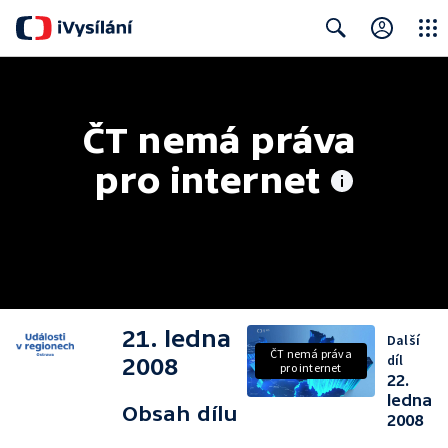
Close
Search
ČT nemá práva 
pro internet
21. ledna
Další
ČT nemá práva
díl
2008
pro internet
22.
ledna
Obsah dílu
2008