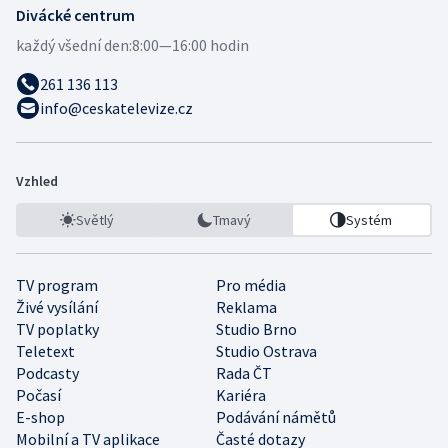
Divácké centrum
každý všední den:
8:00—16:00 hodin
261 136 113
info@ceskatelevize.cz
Vzhled
Světlý
Tmavý
Systém
TV program
Pro média
Živé vysílání
Reklama
TV poplatky
Studio Brno
Teletext
Studio Ostrava
Podcasty
Rada ČT
Počasí
Kariéra
E-shop
Podávání námětů
Mobilní a TV aplikace
Časté dotazy