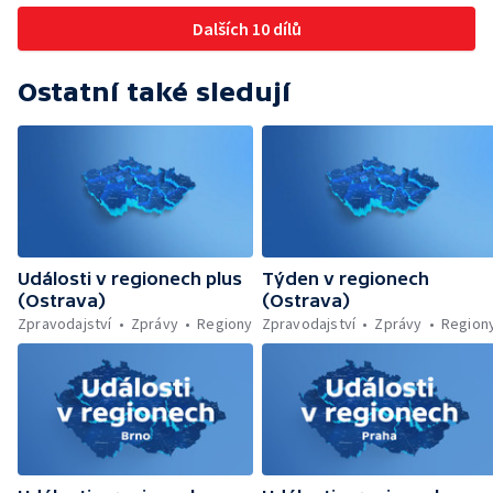
Jičíně
Dalších 10 dílů
Ostatní také sledují
Události v regionech plus
Týden v regionech
(Ostrava)
(Ostrava)
Zpravodajství
Zprávy
Regiony
Zpravodajství
Zprávy
Region