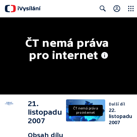
Close
Search
ČT nemá práva 
pro internet
21.
Další díl
ČT nemá práva
22.
listopadu
pro internet
listopadu
2007
2007
Obsah dílu