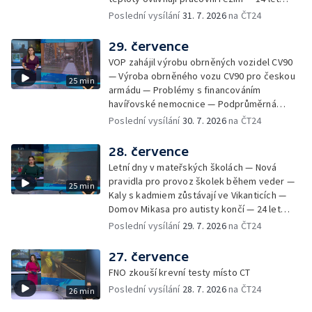
Sladké vzpomínky Opavska
vězení za vraždu ženy ve Staříči/ —
Poslední vysílání
31. 7. 2026
na ČT24
Zhoršená kvalita vody v Bašce a Brušperku
— Podvodník připravil 17 lidí o 4 miliony —
29. července
DPO pořídí 70 nových elektrobusů — V
VOP zahájil výrobu obrněných vozidel CV90
Olomouci přibude 20 elektrobusů —
— Výroba obrněného vozu CV90 pro českou
25 min
Mistryně světa Kneblová zpět v Olomouci —
armádu — Problémy s financováním
Mobilní kurníky pomáhají s kvalitou půdy —
havířovské nemocnice — Podprůměrná
Výběr ze sociálních sítí ČT — Nové varhany v
návštěvnost koupališť v červenci — Do
Poslední vysílání
30. 7. 2026
na ČT24
Rudě u Rýmařova
Česka se vracejí tropické teploty —
Nedostatek krve v transfuzních stanicích —
28. července
Spor kvůli novému chodníku na Keprník —
Letní dny v mateřských školách — Nová
Olomoucké shakespearovské léto
pravidla pro provoz školek během veder —
25 min
Kaly s kadmiem zůstávají ve Vikanticích —
Domov Mikasa pro autisty končí — 24 let
vězení za zapálení ženy — Kybernetický
Poslední vysílání
29. 7. 2026
na ČT24
útok na šumperskou radnici — Pěvecký sbor
Gorol se chystá na festival — Nová
27. července
cyklostezka až na Slovensko — AI pomáhá
FNO zkouší krevní testy místo CT
při endoskopii — Výběr ze sociálních sítí ČT
Poslední vysílání
28. 7. 2026
na ČT24
26 min
— Zemřela baletka Vlasta Pavelcová —
Budoucnost vily Johanna Hückela v Novém