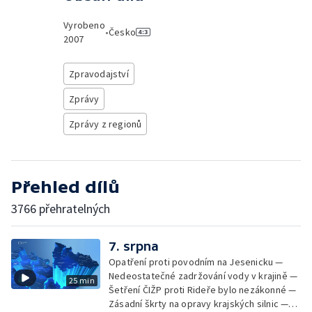
Vyrobeno
•
Česko
2007
Zpravodajství
Zprávy
Zprávy z regionů
Přehled dílů
3766 přehratelných
7. srpna
Opatření proti povodním na Jesenicku —
Nedeostatečné zadržování vody v krajině —
25 min
Šetření ČIŽP proti Rideře bylo nezákonné —
Zásadní škrty na opravy krajských silnic —