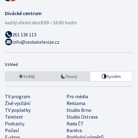
Divácké centrum
každý všední den:
8:00—16:00 hodin
261 136 113
info@ceskatelevize.cz
Vzhled
Světlý
Tmavý
Systém
TV program
Pro média
Živé vysílání
Reklama
TV poplatky
Studio Brno
Teletext
Studio Ostrava
Podcasty
Rada ČT
Počasí
Kariéra
E-shop
Podávání námětů