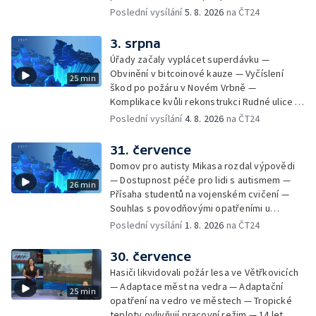
kandidátních listin — Končí lhůta pro podání
Poslední vysílání
5. 8. 2026
na ČT24
kandidátních listin — Vrchní soud zrušil
rozsudek v lihové kauze — Výročí
3. srpna
zavraždění Václava III. v Olomouci — Těžba
Úřady začaly vyplácet superdávku —
unikátní rašeliny pro lázně v Karlově
Obvinění v bitcoinové kauze — Vyčíslení
25 min
Studánce — Výběr ze sociálních sítí ČT —
škod po požáru v Novém Vrbně —
Nový program pro léčbu obezity —
Komplikace kvůli rekonstrukci Rudné ulice —
Olomoucké (nejen) shakespearovské léto
Nárůst zájmu o klimatizace — Výluka vlaků
Poslední vysílání
4. 8. 2026
na ČT24
mezi Jeseníkem a Krnovem —
Protipovodňová opatření v Troubkách —
31. července
Zájem o bydlení na vysokoškolskýc kolejích
Domov pro autisty Mikasa rozdal výpovědi
— Vrcholí sklizeň levandulí
— Dostupnost péče pro lidi s autismem —
26 min
Přísaha studentů na vojenském cvičení —
Souhlas s povodňovými opatřeními u
Troubek — Opravy Rudné omezí dopravu —
Poslední vysílání
1. 8. 2026
na ČT24
Dopady horka na lidské zdraví — Předpověď
počasí na následující dny — Vedra táhnou na
30. července
chladnější místa — Hasiči lokalizovali požár
Hasiči likvidovali požár lesa ve Větřkovicích
lesa na Opavsku — Požáry zemědělské
— Adaptace měst na vedra — Adaptační
25 min
techniky na Olomoucku — Dva roky od
opatření na vedro ve městech — Tropické
požáru škol v Českém Těšíně — Výstava
teploty ovlivňují pracovní režim — 14 let