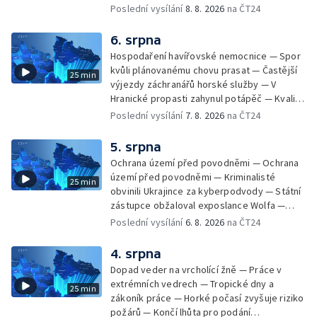
Zásadní škrty na opravy krajských silnic —
Poslední vysílání
8. 8. 2026
na ČT24
Památky hlásí návštěvnost jako před
covidem — Úhyny ryb kvůli vysokým
6. srpna
teplotám — Problémy se zásobování vodou
Hospodaření havířovské nemocnice — Spor
v MS kraji nehrozí — testováním na
kvůli plánovanému chovu prasat — Častější
25 min
západonilskou horečku — Den židovských
výjezdy záchranářů horské služby — V
památek
Hranické propasti zahynul potápěč — Kvalita
vody ke koupání — Zavlažování zeleniny v
Poslední vysílání
7. 8. 2026
na ČT24
suchém počasí — Táborníci v horku —
Kempování v horkém počasí — Výběr ze
5. srpna
sociálních sítí Události Ostrava — Zkoumání
Ochrana území před povodněmi — Ochrana
horka na zastávkách MHD — Promítání filmu
území před povodněmi — Kriminalisté
25 min
Odyssea z 35 mm pásu
obvinili Ukrajince za kyberpodvody — Státní
zástupce obžaloval exposlance Wolfa —
Péče o hospodářská zvířata ve vedrech —
Poslední vysílání
6. 8. 2026
na ČT24
Opět padaly teplotní rekordy — Stěhování
depozitu Vlastivědného muzea Olomouc —
4. srpna
Zakládání nových dětských skupin — Výběr
Dopad veder na vrcholící žně — Práce v
ze sociálních sítí Události Ostrava — Tresty
extrémních vedrech — Tropické dny a
25 min
pro fotbalisty za korupci — Po stopách
zákoník práce — Horké počasí zvyšuje riziko
Gebharda Blüchera
požárů — Končí lhůta pro podání