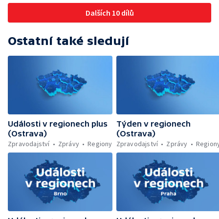
Jičíně
Dalších 10 dílů
Ostatní také sledují
Události v regionech plus
Týden v regionech
(Ostrava)
(Ostrava)
Zpravodajství
Zprávy
Regiony
Zpravodajství
Zprávy
Region