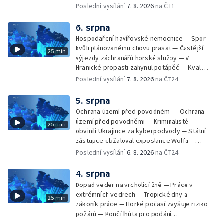
Zásadní škrty na opravy krajských silnic —
Poslední vysílání
7. 8. 2026
na ČT1
Památky hlásí návštěvnost jako před
covidem — Úhyny ryb kvůli vysokým
6. srpna
teplotám — Problémy se zásobování vodou
Hospodaření havířovské nemocnice — Spor
v MS kraji nehrozí — testováním na
kvůli plánovanému chovu prasat — Častější
25 min
západonilskou horečku — Den židovských
výjezdy záchranářů horské služby — V
památek
Hranické propasti zahynul potápěč — Kvalita
vody ke koupání — Zavlažování zeleniny v
Poslední vysílání
7. 8. 2026
na ČT24
suchém počasí — Táborníci v horku —
Kempování v horkém počasí — Výběr ze
5. srpna
sociálních sítí Události Ostrava — Zkoumání
Ochrana území před povodněmi — Ochrana
horka na zastávkách MHD — Promítání filmu
území před povodněmi — Kriminalisté
25 min
Odyssea z 35 mm pásu
obvinili Ukrajince za kyberpodvody — Státní
zástupce obžaloval exposlance Wolfa —
Péče o hospodářská zvířata ve vedrech —
Poslední vysílání
6. 8. 2026
na ČT24
Opět padaly teplotní rekordy — Stěhování
depozitu Vlastivědného muzea Olomouc —
4. srpna
Zakládání nových dětských skupin — Výběr
Dopad veder na vrcholící žně — Práce v
ze sociálních sítí Události Ostrava — Tresty
extrémních vedrech — Tropické dny a
25 min
pro fotbalisty za korupci — Po stopách
zákoník práce — Horké počasí zvyšuje riziko
Gebharda Blüchera
požárů — Končí lhůta pro podání