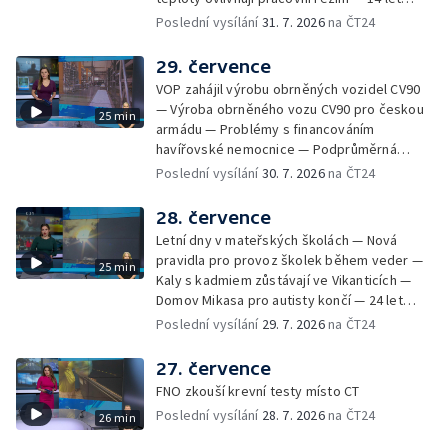
Sladké vzpomínky Opavska
vězení za vraždu ženy ve Staříči/ —
Poslední vysílání
31. 7. 2026
na ČT24
Zhoršená kvalita vody v Bašce a Brušperku
— Podvodník připravil 17 lidí o 4 miliony —
29. července
DPO pořídí 70 nových elektrobusů — V
VOP zahájil výrobu obrněných vozidel CV90
Olomouci přibude 20 elektrobusů —
— Výroba obrněného vozu CV90 pro českou
25 min
Mistryně světa Kneblová zpět v Olomouci —
armádu — Problémy s financováním
Mobilní kurníky pomáhají s kvalitou půdy —
havířovské nemocnice — Podprůměrná
Výběr ze sociálních sítí ČT — Nové varhany v
návštěvnost koupališť v červenci — Do
Poslední vysílání
30. 7. 2026
na ČT24
Rudě u Rýmařova
Česka se vracejí tropické teploty —
Nedostatek krve v transfuzních stanicích —
28. července
Spor kvůli novému chodníku na Keprník —
Letní dny v mateřských školách — Nová
Olomoucké shakespearovské léto
pravidla pro provoz školek během veder —
25 min
Kaly s kadmiem zůstávají ve Vikanticích —
Domov Mikasa pro autisty končí — 24 let
vězení za zapálení ženy — Kybernetický
Poslední vysílání
29. 7. 2026
na ČT24
útok na šumperskou radnici — Pěvecký sbor
Gorol se chystá na festival — Nová
27. července
cyklostezka až na Slovensko — AI pomáhá
FNO zkouší krevní testy místo CT
při endoskopii — Výběr ze sociálních sítí ČT
Poslední vysílání
28. 7. 2026
na ČT24
26 min
— Zemřela baletka Vlasta Pavelcová —
Budoucnost vily Johanna Hückela v Novém