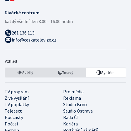
Divácké centrum
každý všední den:
8:00—16:00 hodin
261 136 113
info@ceskatelevize.cz
Vzhled
Světlý
Tmavý
Systém
TV program
Pro média
Živé vysílání
Reklama
TV poplatky
Studio Brno
Teletext
Studio Ostrava
Podcasty
Rada ČT
Počasí
Kariéra
E-shop
Podávání námětů