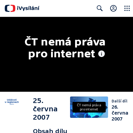
Close
Search
ČT nemá práva 
pro internet
25.
Další díl
ČT nemá práva
26.
června
pro internet
června
2007
2007
Obsah dílu