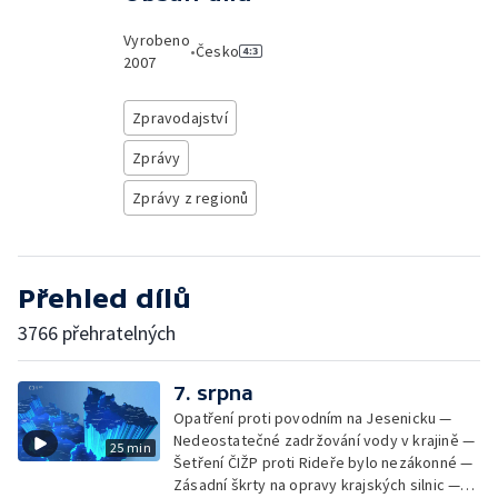
Vyrobeno
•
Česko
2007
Zpravodajství
Zprávy
Zprávy z regionů
Přehled dílů
3766 přehratelných
7. srpna
Opatření proti povodním na Jesenicku —
Nedeostatečné zadržování vody v krajině —
25 min
Šetření ČIŽP proti Rideře bylo nezákonné —
Zásadní škrty na opravy krajských silnic —