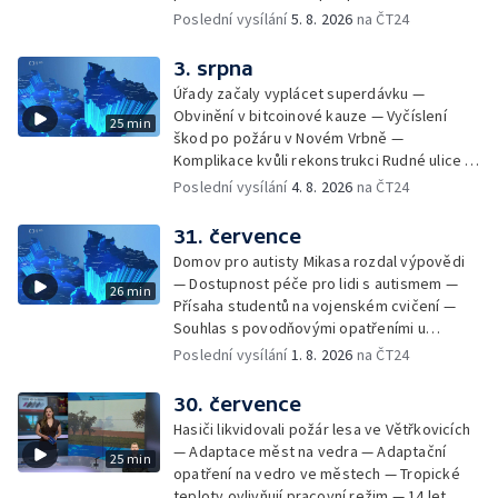
kandidátních listin — Končí lhůta pro podání
Poslední vysílání
5. 8. 2026
na ČT24
kandidátních listin — Vrchní soud zrušil
rozsudek v lihové kauze — Výročí
3. srpna
zavraždění Václava III. v Olomouci — Těžba
Úřady začaly vyplácet superdávku —
unikátní rašeliny pro lázně v Karlově
Obvinění v bitcoinové kauze — Vyčíslení
25 min
Studánce — Výběr ze sociálních sítí ČT —
škod po požáru v Novém Vrbně —
Nový program pro léčbu obezity —
Komplikace kvůli rekonstrukci Rudné ulice —
Olomoucké (nejen) shakespearovské léto
Nárůst zájmu o klimatizace — Výluka vlaků
Poslední vysílání
4. 8. 2026
na ČT24
mezi Jeseníkem a Krnovem —
Protipovodňová opatření v Troubkách —
31. července
Zájem o bydlení na vysokoškolskýc kolejích
Domov pro autisty Mikasa rozdal výpovědi
— Vrcholí sklizeň levandulí
— Dostupnost péče pro lidi s autismem —
26 min
Přísaha studentů na vojenském cvičení —
Souhlas s povodňovými opatřeními u
Troubek — Opravy Rudné omezí dopravu —
Poslední vysílání
1. 8. 2026
na ČT24
Dopady horka na lidské zdraví — Předpověď
počasí na následující dny — Vedra táhnou na
30. července
chladnější místa — Hasiči lokalizovali požár
Hasiči likvidovali požár lesa ve Větřkovicích
lesa na Opavsku — Požáry zemědělské
— Adaptace měst na vedra — Adaptační
25 min
techniky na Olomoucku — Dva roky od
opatření na vedro ve městech — Tropické
požáru škol v Českém Těšíně — Výstava
teploty ovlivňují pracovní režim — 14 let