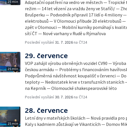
25 min
Adaptační opatření na vedro ve městech — Tropické t
režim — 14 let vězení za vraždu ženy ve Staříči/ — Zh
Brušperku — Podvodník připravil 17 lidí o 4 miliony 
elektrobusů — V Olomouci přibude 20 elektrobusů —
zpět v Olomouci — Mobilní kurníky pomáhají s kvalit
sítí ČT — Nové varhany v Rudě u Rýmařova
Poslední vysílání
31. 7. 2026
na ČT24
29. července
VOP zahájil výrobu obrněných vozidel CV90 — Výrob
25 min
českou armádu — Problémy s financováním havířov
Podprůměrná návštěvnost koupališť v červenci — Do Č
teploty — Nedostatek krve v transfuzních stanicích
na Keprník — Olomoucké shakespearovské léto
Poslední vysílání
30. 7. 2026
na ČT24
28. července
Letní dny v mateřských školách — Nová pravidla pro
25 min
Kaly s kadmiem zůstávají ve Vikanticích — Domov Mik