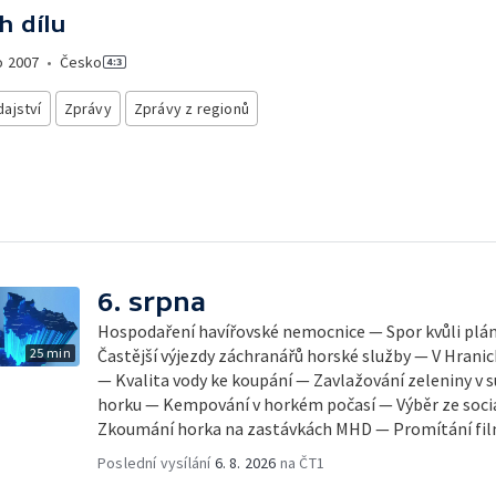
h dílu
o
2007
•
Česko
ajství
Zprávy
Zprávy z regionů
6. srpna
Hospodaření havířovské nemocnice — Spor kvůli pl
25 min
Častější výjezdy záchranářů horské služby — V Hrani
— Kvalita vody ke koupání — Zavlažování zeleniny v 
horku — Kempování v horkém počasí — Výběr ze sociá
Zkoumání horka na zastávkách MHD — Promítání fi
Poslední vysílání
6. 8. 2026
na ČT1