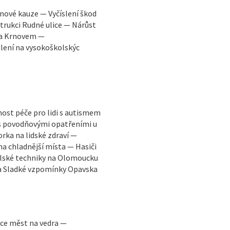
inové kauze — Vyčíslení škod
rukci Rudné ulice — Nárůst
 a Krnovem —
lení na vysokoškolskýc
ost péče pro lidi s autismem
 s povodňovými opatřeními u
ka na lidské zdraví —
na chladnější místa — Hasiči
ělské techniky na Olomoucku
va Sladké vzpomínky Opavska
tace měst na vedra —