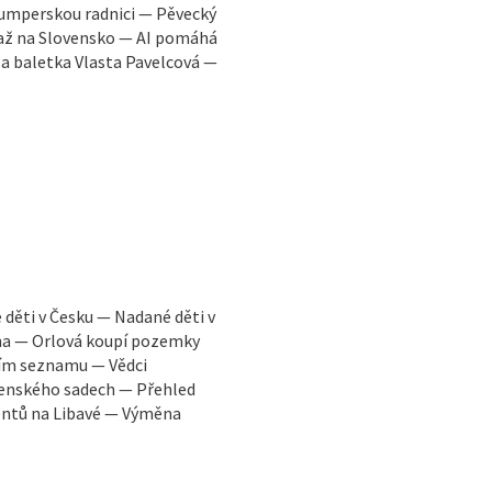
šumperskou radnici — Pěvecký
a až na Slovensko — AI pomáhá
la baletka Vlasta Pavelcová —
děti v Česku — Nadané děti v
na — Orlová koupí pozemky
ním seznamu — Vědci
enského sadech — Přehled
dentů na Libavé — Výměna