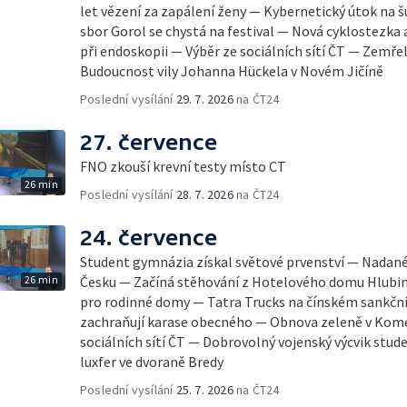
let vězení za zapálení ženy — Kybernetický útok na 
sbor Gorol se chystá na festival — Nová cyklostezk
při endoskopii — Výběr ze sociálních sítí ČT — Zemře
Budoucnost vily Johanna Hückela v Novém Jičíně
Poslední vysílání
29. 7. 2026
na ČT24
27. července
FNO zkouší krevní testy místo CT
26 min
Poslední vysílání
28. 7. 2026
na ČT24
24. července
Student gymnázia získal světové prvenství — Nadané 
26 min
Česku — Začíná stěhování z Hotelového domu Hlubi
pro rodinné domy — Tatra Trucks na čínském sankč
zachraňují karase obecného — Obnova zeleně v Kom
sociálních sítí ČT — Dobrovolný vojenský výcvik stu
luxfer ve dvoraně Bredy
Poslední vysílání
25. 7. 2026
na ČT24