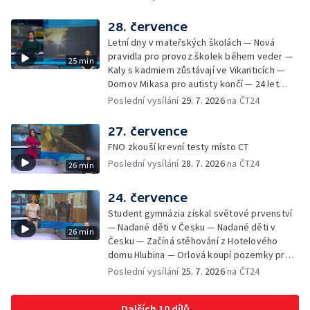
Česka se vracejí tropické teploty —
Nedostatek krve v transfuzních stanicích —
28. července
Spor kvůli novému chodníku na Keprník —
Letní dny v mateřských školách — Nová
Olomoucké shakespearovské léto
pravidla pro provoz školek během veder —
25 min
Kaly s kadmiem zůstávají ve Vikanticích —
Domov Mikasa pro autisty končí — 24 let
vězení za zapálení ženy — Kybernetický
Poslední vysílání
29. 7. 2026
na ČT24
útok na šumperskou radnici — Pěvecký sbor
Gorol se chystá na festival — Nová
27. července
cyklostezka až na Slovensko — AI pomáhá
FNO zkouší krevní testy místo CT
při endoskopii — Výběr ze sociálních sítí ČT
Poslední vysílání
28. 7. 2026
na ČT24
26 min
— Zemřela baletka Vlasta Pavelcová —
Budoucnost vily Johanna Hückela v Novém
Jičíně
24. července
Student gymnázia získal světové prvenství
— Nadané děti v Česku — Nadané děti v
26 min
Česku — Začíná stěhování z Hotelového
domu Hlubina — Orlová koupí pozemky pro
rodinné domy — Tatra Trucks na čínském
Poslední vysílání
25. 7. 2026
na ČT24
sankčním seznamu — Vědci zachraňují
karase obecného — Obnova zeleně v
Dalších 10 dílů