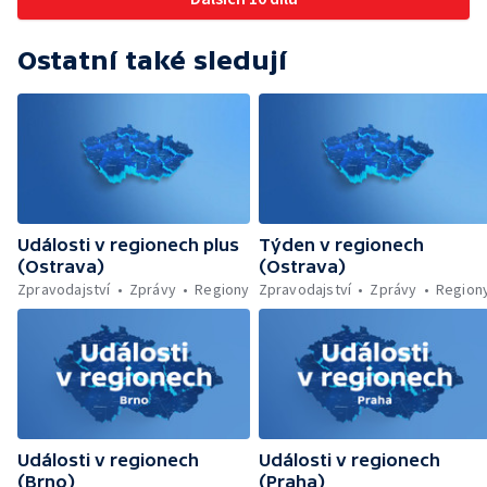
Komenského sadech — Přehled sociálních
sítí ČT — Dobrovolný vojenský výcvik
studentů na Libavé — Výměna luxfer ve
Ostatní také sledují
dvoraně Bredy
Události v regionech plus
Týden v regionech
(Ostrava)
(Ostrava)
Zpravodajství
Zprávy
Regiony
Zpravodajství
Zprávy
Region
Události v regionech
Události v regionech
(Brno)
(Praha)