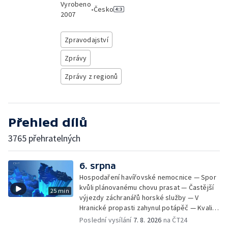
Vyrobeno
•
Česko
2007
Zpravodajství
Zprávy
Zprávy z regionů
Přehled dílů
3765 přehratelných
6. srpna
Hospodaření havířovské nemocnice — Spor
kvůli plánovanému chovu prasat — Častější
25 min
výjezdy záchranářů horské služby — V
Hranické propasti zahynul potápěč — Kvalita
vody ke koupání — Zavlažování zeleniny v
Poslední vysílání
7. 8. 2026
na ČT24