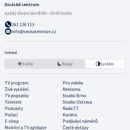
Divácké centrum
každý všední den:
8:00—16:00 hodin
261 136 113
info@ceskatelevize.cz
Vzhled
Světlý
Tmavý
Systém
TV program
Pro média
Živé vysílání
Reklama
TV poplatky
Studio Brno
Teletext
Studio Ostrava
Podcasty
Rada ČT
Počasí
Kariéra
E-shop
Podávání námětů
Mobilní a TV aplikace
Časté dotazy