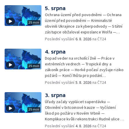
suchém počasí — Táborníci v horku —
Kempování v horkém počasí — Výběr ze
5. srpna
sociálních sítí Události Ostrava — Zkoumání
Ochrana území před povodněmi — Ochrana
horka na zastávkách MHD — Promítání filmu
území před povodněmi — Kriminalisté
25 min
Odyssea z 35 mm pásu
obvinili Ukrajince za kyberpodvody — Státní
zástupce obžaloval exposlance Wolfa —
Péče o hospodářská zvířata ve vedrech —
Poslední vysílání
6. 8. 2026
na ČT24
Opět padaly teplotní rekordy — Stěhování
depozitu Vlastivědného muzea Olomouc —
4. srpna
Zakládání nových dětských skupin — Výběr
Dopad veder na vrcholící žně — Práce v
ze sociálních sítí Události Ostrava — Tresty
extrémních vedrech — Tropické dny a
25 min
pro fotbalisty za korupci — Po stopách
zákoník práce — Horké počasí zvyšuje riziko
Gebharda Blüchera
požárů — Končí lhůta pro podání
kandidátních listin — Končí lhůta pro podání
Poslední vysílání
5. 8. 2026
na ČT24
kandidátních listin — Vrchní soud zrušil
rozsudek v lihové kauze — Výročí
3. srpna
zavraždění Václava III. v Olomouci — Těžba
Úřady začaly vyplácet superdávku —
unikátní rašeliny pro lázně v Karlově
Obvinění v bitcoinové kauze — Vyčíslení
25 min
Studánce — Výběr ze sociálních sítí ČT —
škod po požáru v Novém Vrbně —
Nový program pro léčbu obezity —
Komplikace kvůli rekonstrukci Rudné ulice —
Olomoucké (nejen) shakespearovské léto
Nárůst zájmu o klimatizace — Výluka vlaků
Poslední vysílání
4. 8. 2026
na ČT24