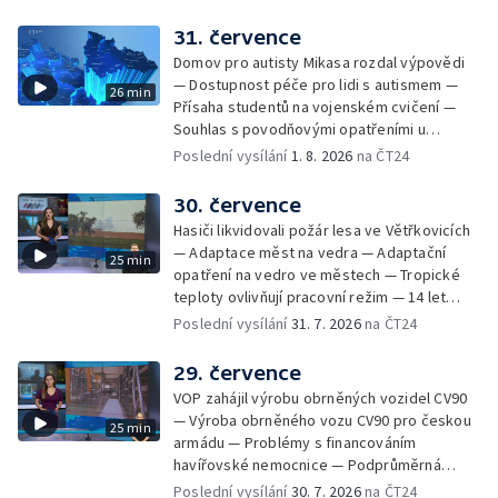
mezi Jeseníkem a Krnovem —
Protipovodňová opatření v Troubkách —
31. července
Zájem o bydlení na vysokoškolskýc kolejích
Domov pro autisty Mikasa rozdal výpovědi
— Vrcholí sklizeň levandulí
— Dostupnost péče pro lidi s autismem —
26 min
Přísaha studentů na vojenském cvičení —
Souhlas s povodňovými opatřeními u
Troubek — Opravy Rudné omezí dopravu —
Poslední vysílání
1. 8. 2026
na ČT24
Dopady horka na lidské zdraví — Předpověď
počasí na následující dny — Vedra táhnou na
30. července
chladnější místa — Hasiči lokalizovali požár
Hasiči likvidovali požár lesa ve Větřkovicích
lesa na Opavsku — Požáry zemědělské
— Adaptace měst na vedra — Adaptační
25 min
techniky na Olomoucku — Dva roky od
opatření na vedro ve městech — Tropické
požáru škol v Českém Těšíně — Výstava
teploty ovlivňují pracovní režim — 14 let
Sladké vzpomínky Opavska
vězení za vraždu ženy ve Staříči/ —
Poslední vysílání
31. 7. 2026
na ČT24
Zhoršená kvalita vody v Bašce a Brušperku
— Podvodník připravil 17 lidí o 4 miliony —
29. července
DPO pořídí 70 nových elektrobusů — V
VOP zahájil výrobu obrněných vozidel CV90
Olomouci přibude 20 elektrobusů —
— Výroba obrněného vozu CV90 pro českou
25 min
Mistryně světa Kneblová zpět v Olomouci —
armádu — Problémy s financováním
Mobilní kurníky pomáhají s kvalitou půdy —
havířovské nemocnice — Podprůměrná
Výběr ze sociálních sítí ČT — Nové varhany v
návštěvnost koupališť v červenci — Do
Poslední vysílání
30. 7. 2026
na ČT24
Rudě u Rýmařova