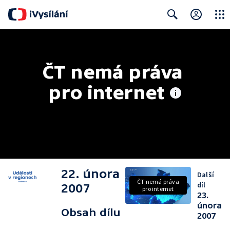
Close
Search
ČT nemá práva 
pro internet
22. února
Další
ČT nemá práva
díl
2007
pro internet
23.
února
Obsah dílu
2007