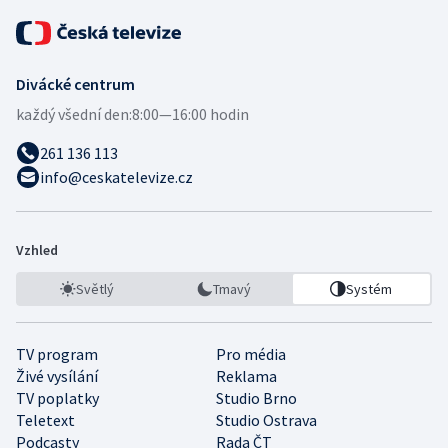
Divácké centrum
každý všední den:
8:00—16:00 hodin
261 136 113
info@ceskatelevize.cz
Vzhled
Světlý
Tmavý
Systém
TV program
Pro média
Živé vysílání
Reklama
TV poplatky
Studio Brno
Teletext
Studio Ostrava
Podcasty
Rada ČT