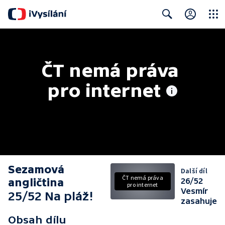
Close
Search
ČT nemá práva 
pro internet
Sezamová
Další díl
ČT nemá práva
angličtina
26/52
pro internet
Vesmír
25/52 Na pláž!
zasahuje
Obsah dílu