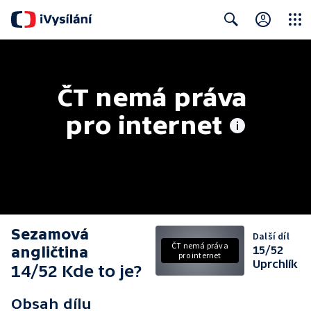
Close
Search
ČT nemá práva 
pro internet
Sezamová
Další díl
ČT nemá práva
angličtina
15/52
pro internet
Uprchlík
14/52 Kde to je?
Obsah dílu