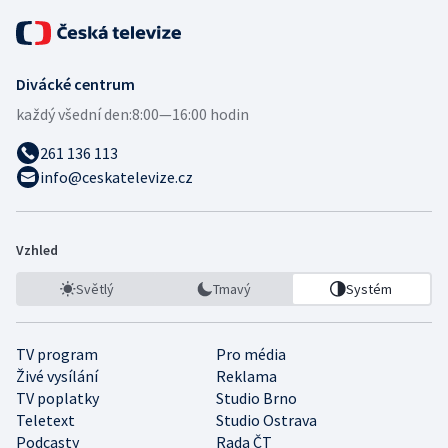
Divácké centrum
každý všední den:
8:00—16:00 hodin
261 136 113
info@ceskatelevize.cz
Vzhled
Světlý
Tmavý
Systém
TV program
Pro média
Živé vysílání
Reklama
TV poplatky
Studio Brno
Teletext
Studio Ostrava
Podcasty
Rada ČT