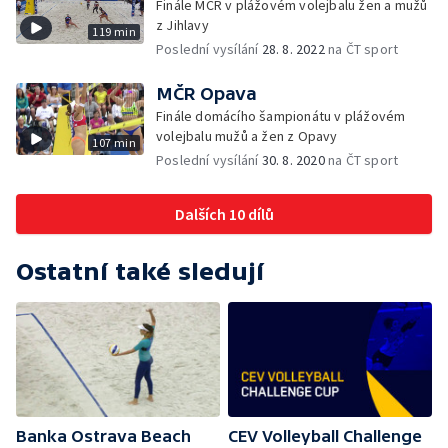
Finále MČR v plážovém volejbalu žen a mužů
z Jihlavy
119 min
Poslední vysílání
28. 8. 2022
na ČT sport
MČR Opava
Finále domácího šampionátu v plážovém
volejbalu mužů a žen z Opavy
107 min
Poslední vysílání
30. 8. 2020
na ČT sport
Dalších 10 dílů
Ostatní také sledují
Banka Ostrava Beach
CEV Volleyball Challenge