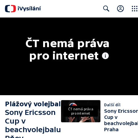
Clos
Search
ČT nemá práva 
pro internet
Plážový volejbal
Další díl
ČT nemá práva
Sony Ericsson
Sony Ericsso
pro internet
Cup v
Cup v
beachvolejba
beachvolejbalu
Praha