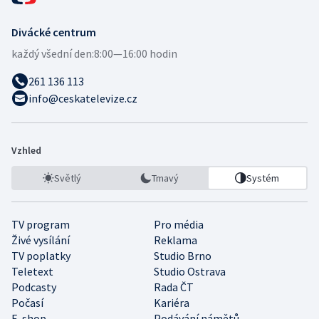
Divácké centrum
každý všední den:
8:00—16:00 hodin
261 136 113
info@ceskatelevize.cz
Vzhled
Světlý
Tmavý
Systém
TV program
Pro média
Živé vysílání
Reklama
TV poplatky
Studio Brno
Teletext
Studio Ostrava
Podcasty
Rada ČT
Počasí
Kariéra
E-shop
Podávání námětů