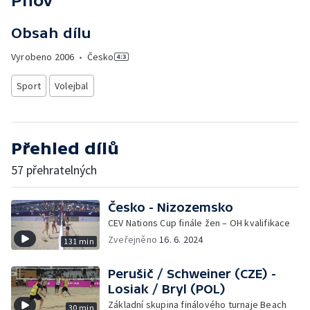
Pňov
Obsah dílu
Vyrobeno
2006
•
Česko
Sport
Volejbal
Přehled dílů
57 přehratelných
Česko - Nizozemsko
CEV Nations Cup finále žen – OH kvalifikace
Zveřejněno
16. 6. 2024
131 min
Perušič / Schweiner (CZE) -
Losiak / Bryl (POL)
Základní skupina finálového turnaje Beach
30 min