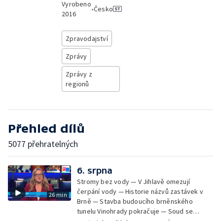
Vyrobeno
•
Česko
2016
Zpravodajství
Zprávy
Zprávy z
regionů
Přehled dílů
5077 přehratelných
6. srpna
Stromy bez vody — V Jihlavě omezují
čerpání vody — Historie názvů zastávek v
26 min
Brně — Stavba budoucího brněnského
tunelu Vinohrady pokračuje — Soud se