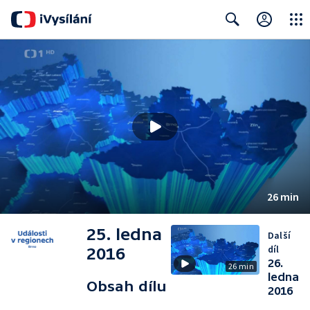
Close
Search
26 min
25. ledna
Další
díl
2016
26.
26 min
ledna
Obsah dílu
2016