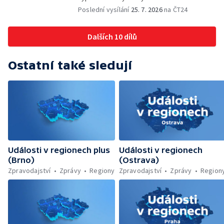
odstranění ohořelé budovy — 52. ročník
Poslední vysílání
25. 7. 2026
na ČT24
Letní filmové školy — Energeticky
samostatné továrny
Dalších 10 dílů
Ostatní také sledují
Události v regionech plus
Události v regionech
(Brno)
(Ostrava)
Zpravodajství
Zprávy
Regiony
Zpravodajství
Zprávy
Region