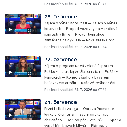
Chybějící toalety u dětských hřišť —
Poslední vysílání
30. 7. 2026
na ČT24
Zadržování vody v krajině — Demolice
bývalého nákupního domu Letná — Končí 52.
28. července
ročník Letní filmové školy — 3. ročník
Zájem o výběr hotovosti — Zájem o výběr
komunitní akce Stůl ve středu — Cesta na
hotovosti — Propad vozovky na Mendlově
26 min
podporu paliativní péče
náměstí v Brně — Preventivní akce
zaměřená na cyklisty — Nová stezka pro
cyklisty na Zlínsku — Letecká linka mezi
Poslední vysílání
29. 7. 2026
na ČT24
Brnem a Frankfurtem — Vědci budou
pozorovat zatmění Slunce — Den AČFK na
27. července
Letní filmové škole — Milan Uhde slaví 90 let
Zájem o program Nová zelená úsporám —
— Rekonstrukce vojenského srubu
Poškozená trolej ve Šlapanicích — Požár v
25 min
Ivančicích — Konec zásahu v bývalém
baťovském areálu — Daňové zvýhodnění
vína — Výhružky na magistrátu v Olomouci —
Poslední vysílání
28. 7. 2026
na ČT24
Dohady kolem stavby parkoviště —
Brněnské týmy v první fotbalové lize —
24. července
Chystaná rekonstrukce bývalé věznice —
První fotbalová liga — Oprava Pionýrské
Nový seriál pro děti
louky v Kroměříži — Zachránit karase
26 min
obecného — Den po pádu vrtulníku — Spor o
vypuštění Nových Mlýnů — Plán na