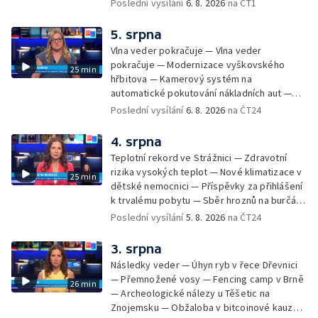
žhářem zlínského baru — Odložení bourání
Poslední vysílání
6. 8. 2026
na ČT1
vyhořelé budovy ve Zlíně — 55. ročník Barum
Czech Rally Zlín — Začal 7. ročník festivalu
5. srpna
Pop Messe — Přestavba mostu v Hodoníně
Vlna veder pokračuje — Vlna veder
— Fenomén památníčků
pokračuje — Modernizace vyškovského
25 min
hřbitova — Kamerový systém na
automatické pokutování nákladních aut —
Demolice vyhořelé budovy ve Zlíně — Případ
Poslední vysílání
6. 8. 2026
na ČT24
popálení dítěte u soudu — Budoucnost
stadionu na Vyškovsku — Výstraha před
4. srpna
bouřkami — Brno hostí Mezinárodní kytarový
Teplotní rekord ve Strážnici — Zdravotní
festival — Očkování po kousnutí netopýrem
rizika vysokých teplot — Nové klimatizace v
25 min
dětské nemocnici — Příspěvky za přihlášení
k trvalému pobytu — Sběr hroznů na burčák
— Dokončení oprav vedení — Skončil termín
Poslední vysílání
5. 8. 2026
na ČT24
na odevzdání kandidátek — Nedostatek
vody v obcích — Vyschlá koryta potoků —
3. srpna
Sdílení strážníků na Brněnsku
Následky veder — Úhyn ryb v řece Dřevnici
— Přemnožené vosy — Fencing camp v Brně
26 min
— Archeologické nálezy u Těšetic na
Znojemsku — Obžaloba v bitcoinové kauze