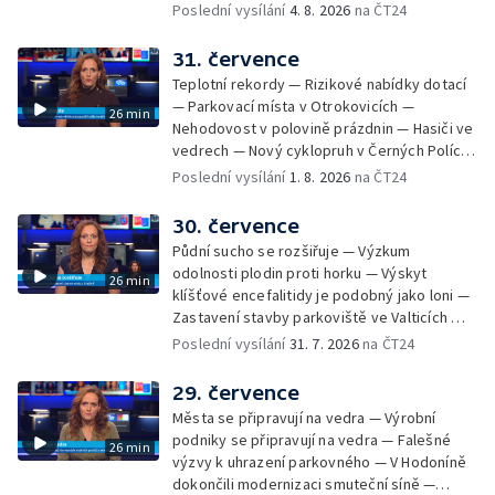
— Přestavba silnice přes Bzenec na
Poslední vysílání
4. 8. 2026
na ČT24
Hodonínsku — Skončilo dopravní omezení u
Zašové — Letní opravy divadel — Český hlas
31. července
ve vesmíru
Teplotní rekordy — Rizikové nabídky dotací
— Parkovací místa v Otrokovicích —
26 min
Nehodovost v polovině prázdnin — Hasiči ve
vedrech — Nový cyklopruh v Černých Polích
— Květinová výstava ve Věžkách
Poslední vysílání
1. 8. 2026
na ČT24
30. července
Půdní sucho se rozšiřuje — Výzkum
odolnosti plodin proti horku — Výskyt
26 min
klíšťové encefalitidy je podobný jako loni —
Zastavení stavby parkoviště ve Valticích —
Spor o lokalitu lesa v Rožnově pod
Poslední vysílání
31. 7. 2026
na ČT24
Radhoštěm — Dopady horka na lidský
organismus — Kybernetický incident na
29. července
Masarykově univerzitě — Slavnostní
Města se připravují na vedra — Výrobní
vyřazení absolventů Univerzity obran —
podniky se připravují na vedra — Falešné
26 min
Letní kurzy umění pro mladé — Mobilní
výzvy k uhrazení parkovného — V Hodoníně
kurníky pomáhají na poli
dokončili modernizaci smuteční síně —