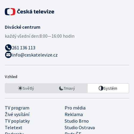
Divácké centrum
každý všední den:
8:00—16:00 hodin
261 136 113
info@ceskatelevize.cz
Vzhled
Světlý
Tmavý
Systém
TV program
Pro média
Živé vysílání
Reklama
TV poplatky
Studio Brno
Teletext
Studio Ostrava