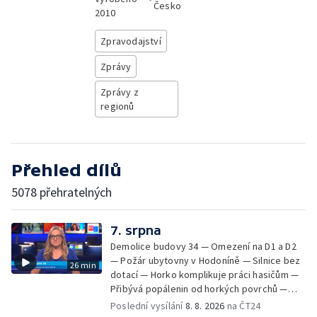
Česko
2010
Zpravodajství
Zprávy
Zprávy z
regionů
Přehled dílů
5078 přehratelných
7. srpna
Demolice budovy 34 — Omezení na D1 a D2
— Požár ubytovny v Hodoníně — Silnice bez
26 min
dotací — Horko komplikuje práci hasičům —
Přibývá popálenin od horkých povrchů —
Začíná prodej burčáku — Vedra komplikují
Poslední vysílání
8. 8. 2026
na ČT24