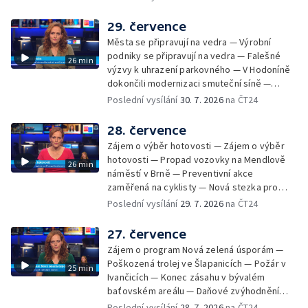
Radhoštěm — Dopady horka na lidský
organismus — Kybernetický incident na
29. července
Masarykově univerzitě — Slavnostní
Města se připravují na vedra — Výrobní
vyřazení absolventů Univerzity obran —
podniky se připravují na vedra — Falešné
26 min
Letní kurzy umění pro mladé — Mobilní
výzvy k uhrazení parkovného — V Hodoníně
kurníky pomáhají na poli
dokončili modernizaci smuteční síně —
Chybějící toalety u dětských hřišť —
Poslední vysílání
30. 7. 2026
na ČT24
Zadržování vody v krajině — Demolice
bývalého nákupního domu Letná — Končí 52.
28. července
ročník Letní filmové školy — 3. ročník
Zájem o výběr hotovosti — Zájem o výběr
komunitní akce Stůl ve středu — Cesta na
hotovosti — Propad vozovky na Mendlově
26 min
podporu paliativní péče
náměstí v Brně — Preventivní akce
zaměřená na cyklisty — Nová stezka pro
cyklisty na Zlínsku — Letecká linka mezi
Poslední vysílání
29. 7. 2026
na ČT24
Brnem a Frankfurtem — Vědci budou
pozorovat zatmění Slunce — Den AČFK na
27. července
Letní filmové škole — Milan Uhde slaví 90 let
Zájem o program Nová zelená úsporám —
— Rekonstrukce vojenského srubu
Poškozená trolej ve Šlapanicích — Požár v
25 min
Ivančicích — Konec zásahu v bývalém
baťovském areálu — Daňové zvýhodnění
vína — Výhružky na magistrátu v Olomouci —
Poslední vysílání
28. 7. 2026
na ČT24