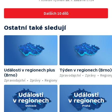
Dohady kolem stavby parkoviště —
Brněnské týmy v první fotbalové lize —
Dalších 10 dílů
Chystaná rekonstrukce bývalé věznice —
Nový seriál pro děti
Ostatní také sledují
Události v regionech plus
Týden v regionech (Brno)
(Brno)
Zpravodajství
Zprávy
Region
Zpravodajství
Zprávy
Regiony