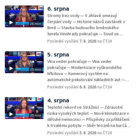
údržbu vody
6. srpna
Stromy bez vody — V Jihlavě omezují
čerpání vody — Historie názvů zastávek v
26 min
Brně — Stavba budoucího brněnského
tunelu Vinohrady pokračuje — Soud se
žhářem zlínského baru — Odložení bourání
Poslední vysílání
7. 8. 2026
na ČT24
vyhořelé budovy ve Zlíně — 55. ročník Barum
Czech Rally Zlín — Začal 7. ročník festivalu
5. srpna
Pop Messe — Přestavba mostu v Hodoníně
Vlna veder pokračuje — Vlna veder
— Fenomén památníčků
pokračuje — Modernizace vyškovského
25 min
hřbitova — Kamerový systém na
automatické pokutování nákladních aut —
Demolice vyhořelé budovy ve Zlíně — Případ
Poslední vysílání
6. 8. 2026
na ČT24
popálení dítěte u soudu — Budoucnost
stadionu na Vyškovsku — Výstraha před
4. srpna
bouřkami — Brno hostí Mezinárodní kytarový
Teplotní rekord ve Strážnici — Zdravotní
festival — Očkování po kousnutí netopýrem
rizika vysokých teplot — Nové klimatizace v
25 min
dětské nemocnici — Příspěvky za přihlášení
k trvalému pobytu — Sběr hroznů na burčák
— Dokončení oprav vedení — Skončil termín
Poslední vysílání
5. 8. 2026
na ČT24