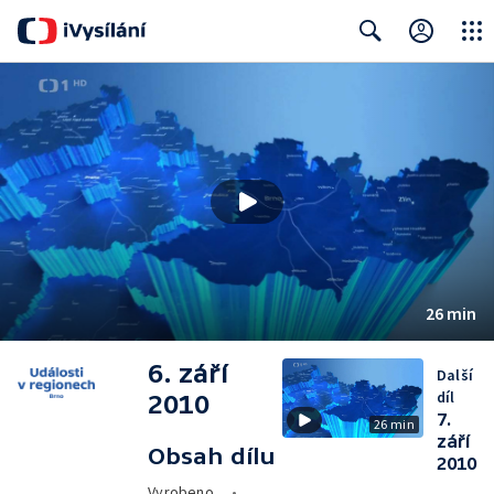
Close
Search
26 min
6. září
Další
díl
2010
7.
26 min
září
Obsah dílu
2010
Vyrobeno
•