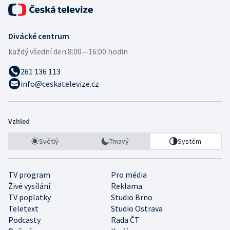
Divácké centrum
každý všední den:
8:00—16:00 hodin
261 136 113
info@ceskatelevize.cz
Vzhled
Světlý
Tmavý
Systém
TV program
Pro média
Živé vysílání
Reklama
TV poplatky
Studio Brno
Teletext
Studio Ostrava
Podcasty
Rada ČT