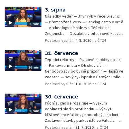
na odevzdání kandidátek — Nedostatek
vody v obcích — Vyschlá koryta potoků —
3. srpna
Sdílení strážníků na Brněnsku
Následky veder — Úhyn ryb v řece Dřevnici
— Přemnožené vosy — Fencing camp v Brně
26 min
— Archeologické nálezy u Těšetic na
Znojemsku — Obžaloba v bitcoinové kauze
— Přestavba silnice přes Bzenec na
Poslední vysílání
4. 8. 2026
na ČT24
Hodonínsku — Skončilo dopravní omezení u
Zašové — Letní opravy divadel — Český hlas
31. července
ve vesmíru
Teplotní rekordy — Rizikové nabídky dotací
— Parkovací místa v Otrokovicích —
26 min
Nehodovost v polovině prázdnin — Hasiči ve
vedrech — Nový cyklopruh v Černých Polích
— Květinová výstava ve Věžkách
Poslední vysílání
1. 8. 2026
na ČT24
30. července
Půdní sucho se rozšiřuje — Výzkum
odolnosti plodin proti horku — Výskyt
26 min
klíšťové encefalitidy je podobný jako loni —
Zastavení stavby parkoviště ve Valticích —
Spor o lokalitu lesa v Rožnově pod
Poslední vysílání
31. 7. 2026
na ČT24