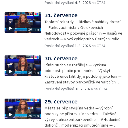
— Přestavba silnice přes Bzenec na
Poslední vysílání
4. 8. 2026
na ČT24
Hodonínsku — Skončilo dopravní omezení u
Zašové — Letní opravy divadel — Český hlas
31. července
ve vesmíru
Teplotní rekordy — Rizikové nabídky dotací
— Parkovací místa v Otrokovicích —
26 min
Nehodovost v polovině prázdnin — Hasiči ve
vedrech — Nový cyklopruh v Černých Polích
— Květinová výstava ve Věžkách
Poslední vysílání
1. 8. 2026
na ČT24
30. července
Půdní sucho se rozšiřuje — Výzkum
odolnosti plodin proti horku — Výskyt
26 min
klíšťové encefalitidy je podobný jako loni —
Zastavení stavby parkoviště ve Valticích —
Spor o lokalitu lesa v Rožnově pod
Poslední vysílání
31. 7. 2026
na ČT24
Radhoštěm — Dopady horka na lidský
organismus — Kybernetický incident na
29. července
Masarykově univerzitě — Slavnostní
Města se připravují na vedra — Výrobní
vyřazení absolventů Univerzity obran —
podniky se připravují na vedra — Falešné
26 min
Letní kurzy umění pro mladé — Mobilní
výzvy k uhrazení parkovného — V Hodoníně
kurníky pomáhají na poli
dokončili modernizaci smuteční síně —