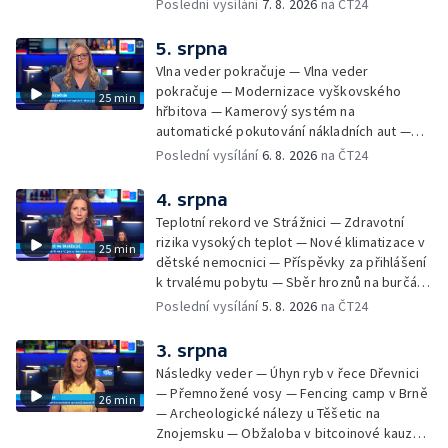
žhářem zlínského baru — Odložení bourání
Poslední vysílání
7. 8. 2026
na ČT24
vyhořelé budovy ve Zlíně — 55. ročník Barum
Czech Rally Zlín — Začal 7. ročník festivalu
5. srpna
Pop Messe — Přestavba mostu v Hodoníně
Vlna veder pokračuje — Vlna veder
— Fenomén památníčků
pokračuje — Modernizace vyškovského
25 min
hřbitova — Kamerový systém na
automatické pokutování nákladních aut —
Demolice vyhořelé budovy ve Zlíně — Případ
Poslední vysílání
6. 8. 2026
na ČT24
popálení dítěte u soudu — Budoucnost
stadionu na Vyškovsku — Výstraha před
4. srpna
bouřkami — Brno hostí Mezinárodní kytarový
Teplotní rekord ve Strážnici — Zdravotní
festival — Očkování po kousnutí netopýrem
rizika vysokých teplot — Nové klimatizace v
25 min
dětské nemocnici — Příspěvky za přihlášení
k trvalému pobytu — Sběr hroznů na burčák
— Dokončení oprav vedení — Skončil termín
Poslední vysílání
5. 8. 2026
na ČT24
na odevzdání kandidátek — Nedostatek
vody v obcích — Vyschlá koryta potoků —
3. srpna
Sdílení strážníků na Brněnsku
Následky veder — Úhyn ryb v řece Dřevnici
— Přemnožené vosy — Fencing camp v Brně
26 min
— Archeologické nálezy u Těšetic na
Znojemsku — Obžaloba v bitcoinové kauze