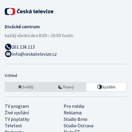
Divácké centrum
každý všední den:
8:00—16:00 hodin
261 136 113
info@ceskatelevize.cz
Vzhled
Světlý
Tmavý
Systém
TV program
Pro média
Živé vysílání
Reklama
TV poplatky
Studio Brno
Teletext
Studio Ostrava