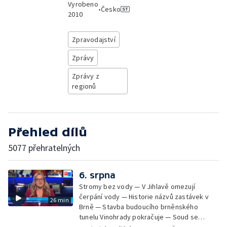
Vyrobeno
•
Česko
2010
Zpravodajství
Zprávy
Zprávy z
regionů
Přehled dílů
5077 přehratelných
6. srpna
Stromy bez vody — V Jihlavě omezují
čerpání vody — Historie názvů zastávek v
26 min
Brně — Stavba budoucího brněnského
tunelu Vinohrady pokračuje — Soud se