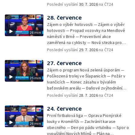
Chybějící toalety u dětských hřišť —
Poslední vysílání
30. 7. 2026
na ČT24
Zadržování vody v krajině — Demolice
bývalého nákupního domu Letná — Končí 52.
28. července
ročník Letní filmové školy — 3. ročník
Zájem o výběr hotovosti — Zájem o výběr
komunitní akce Stůl ve středu — Cesta na
hotovosti — Propad vozovky na Mendlově
26 min
podporu paliativní péče
náměstí v Brně — Preventivní akce
zaměřená na cyklisty — Nová stezka pro
cyklisty na Zlínsku — Letecká linka mezi
Poslední vysílání
29. 7. 2026
na ČT24
Brnem a Frankfurtem — Vědci budou
pozorovat zatmění Slunce — Den AČFK na
27. července
Letní filmové škole — Milan Uhde slaví 90 let
Zájem o program Nová zelená úsporám —
— Rekonstrukce vojenského srubu
Poškozená trolej ve Šlapanicích — Požár v
25 min
Ivančicích — Konec zásahu v bývalém
baťovském areálu — Daňové zvýhodnění
vína — Výhružky na magistrátu v Olomouci —
Poslední vysílání
28. 7. 2026
na ČT24
Dohady kolem stavby parkoviště —
Brněnské týmy v první fotbalové lize —
24. července
Chystaná rekonstrukce bývalé věznice —
První fotbalová liga — Oprava Pionýrské
Nový seriál pro děti
louky v Kroměříži — Zachránit karase
26 min
obecného — Den po pádu vrtulníku — Spor o
vypuštění Nových Mlýnů — Plán na