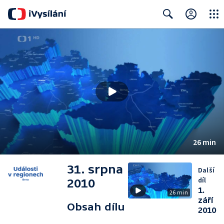
Close
Search
26 min
31. srpna
Další
díl
2010
1.
26 min
září
Obsah dílu
2010