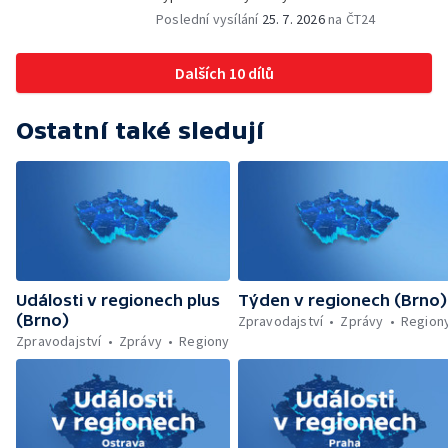
odstranění ohořelé budovy — 52. ročník
Poslední vysílání
25. 7. 2026
na ČT24
Letní filmové školy — Energeticky
samostatné továrny
Dalších 10 dílů
Ostatní také sledují
Události v regionech plus
Týden v regionech (Brno)
(Brno)
Zpravodajství
Zprávy
Region
Zpravodajství
Zprávy
Regiony