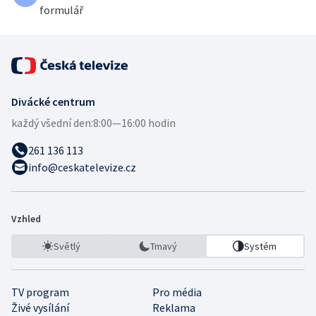
formulář
Divácké centrum
každý všední den:
8:00—16:00 hodin
261 136 113
info@ceskatelevize.cz
Vzhled
Světlý
Tmavý
Systém
TV program
Pro média
Živé vysílání
Reklama