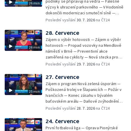
podniky se připravují na vedra — Falešné
26 min
Letní kurzy umění pro mladé — Mobilní
výzvy k uhrazení parkovného — V Hodoníně
kurníky pomáhají na poli
dokončili modernizaci smuteční síně —
Chybějící toalety u dětských hřišť —
Poslední vysílání
30. 7. 2026
na ČT24
Zadržování vody v krajině — Demolice
bývalého nákupního domu Letná — Končí 52.
28. července
ročník Letní filmové školy — 3. ročník
Zájem o výběr hotovosti — Zájem o výběr
komunitní akce Stůl ve středu — Cesta na
hotovosti — Propad vozovky na Mendlově
26 min
podporu paliativní péče
náměstí v Brně — Preventivní akce
zaměřená na cyklisty — Nová stezka pro
cyklisty na Zlínsku — Letecká linka mezi
Poslední vysílání
29. 7. 2026
na ČT24
Brnem a Frankfurtem — Vědci budou
pozorovat zatmění Slunce — Den AČFK na
27. července
Letní filmové škole — Milan Uhde slaví 90 let
Zájem o program Nová zelená úsporám —
— Rekonstrukce vojenského srubu
Poškozená trolej ve Šlapanicích — Požár v
25 min
Ivančicích — Konec zásahu v bývalém
baťovském areálu — Daňové zvýhodnění
vína — Výhružky na magistrátu v Olomouci —
Poslední vysílání
28. 7. 2026
na ČT24
Dohady kolem stavby parkoviště —
Brněnské týmy v první fotbalové lize —
24. července
Chystaná rekonstrukce bývalé věznice —
První fotbalová liga — Oprava Pionýrské
Nový seriál pro děti