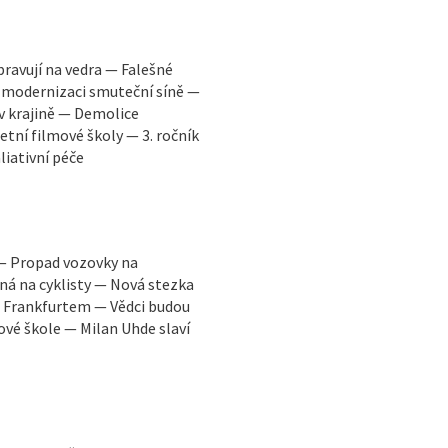
pravují na vedra — Falešné
 modernizaci smuteční síně —
 v krajině — Demolice
tní filmové školy — 3. ročník
liativní péče
 — Propad vozovky na
á na cyklisty — Nová stezka
a Frankfurtem — Vědci budou
vé škole — Milan Uhde slaví