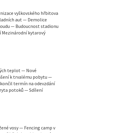
rnizace vyškovského hřbitova
ladních aut — Demolice
 soudu — Budoucnost stadionu
í Mezinárodní kytarový
kých teplot — Nové
ášení k trvalému pobytu —
končil termín na odevzdání
ryta potoků — Sdílení
žené vosy — Fencing camp v