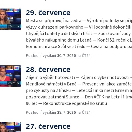
29. července
Města se připravují na vedra — Výrobní podniky se při
26 min
výzvy k uhrazení parkovného — V Hodoníně dokončili
Chybějící toalety u dětských hřišť — Zadržování vody
bývalého nákupního domu Letná — Končí 52. ročník Le
komunitní akce Stůl ve středu — Cesta na podporu pa
Poslední vysílání
30. 7. 2026
na ČT24
28. července
Zájem o výběr hotovosti — Zájem o výběr hotovosti
26 min
Mendlově náměstí v Brně — Preventivní akce zaměřen
pro cyklisty na Zlínsku — Letecká linka mezi Brnem 
pozorovat zatmění Slunce — Den AČFK na Letní filmo
90 let — Rekonstrukce vojenského srubu
Poslední vysílání
29. 7. 2026
na ČT24
27. července