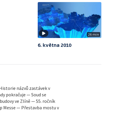
26 min
6. května 2010
Historie názvů zastávek v
dy pokračuje — Soud se
udovy ve Zlíně — 55. ročník
Pop Messe — Přestavba mostu v