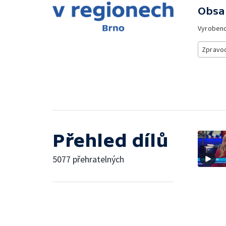
Obsa
Vyroben
Zpravod
Přehled dílů
5077 přehratelných