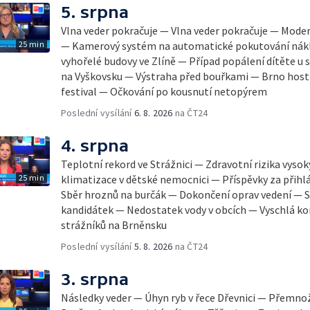
5. srpna
Vlna veder pokračuje — Vlna veder pokračuje — Mode
25 min
— Kamerový systém na automatické pokutování nák
vyhořelé budovy ve Zlíně — Případ popálení dítěte u
na Vyškovsku — Výstraha před bouřkami — Brno host
festival — Očkování po kousnutí netopýrem
Poslední vysílání
6. 8. 2026
na ČT24
4. srpna
Teplotní rekord ve Strážnici — Zdravotní rizika vyso
25 min
klimatizace v dětské nemocnici — Příspěvky za přihl
Sběr hroznů na burčák — Dokončení oprav vedení — S
kandidátek — Nedostatek vody v obcích — Vyschlá ko
strážníků na Brněnsku
Poslední vysílání
5. 8. 2026
na ČT24
3. srpna
Následky veder — Úhyn ryb v řece Dřevnici — Přemno