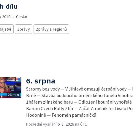
h dílu
o
2010
•
Česko
ajství
Zprávy
Zprávy z regionů
6. srpna
Stromy bez vody — V Jihlavě omezují čerpání vody — 
26 min
Brně — Stavba budoucího brněnského tunelu Vinohra
žhářem zlínského baru — Odložení bourání vyhořelé b
Barum Czech Rally Zlín — Začal 7. ročník festivalu 
Hodoníně — Fenomén památníčků
Poslední vysílání
6. 8. 2026
na ČT1