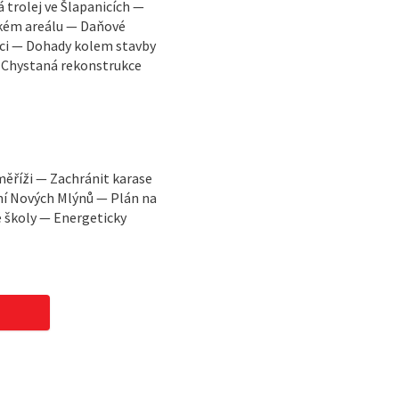
trolej ve Šlapanicích —
ském areálu — Daňové
ci — Dohady kolem stavby
— Chystaná rekonstrukce
měříži — Zachránit karase
ní Nových Mlýnů — Plán na
é školy — Energeticky