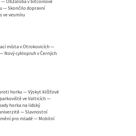
u — Obžaloba v bitcoinové
u — Skončilo dopravní
s ve vesmíru
ací místa v Otrokovicích —
 — Nový cyklopruh v Černých
proti horku — Výskyt klíšťové
parkoviště ve Valticích —
ady horka na lidský
niverzitě — Slavnostní
 umění pro mladé — Mobilní