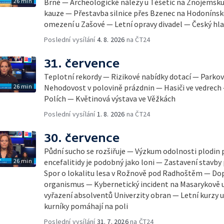
26 min
Brně — Archeologické nálezy u Těšetic na Znojemsk
kauze — Přestavba silnice přes Bzenec na Hodonínsk
omezení u Zašové — Letní opravy divadel — Český hla
Poslední vysílání
4. 8. 2026
na ČT24
31. července
Teplotní rekordy — Rizikové nabídky dotací — Parkov
26 min
Nehodovost v polovině prázdnin — Hasiči ve vedrech
Polích — Květinová výstava ve Věžkách
Poslední vysílání
1. 8. 2026
na ČT24
30. července
Půdní sucho se rozšiřuje — Výzkum odolnosti plodin 
26 min
encefalitidy je podobný jako loni — Zastavení stavby 
Spor o lokalitu lesa v Rožnově pod Radhoštěm — Dop
organismus — Kybernetický incident na Masarykově u
vyřazení absolventů Univerzity obran — Letní kurzy
kurníky pomáhají na poli
Poslední vysílání
31. 7. 2026
na ČT24