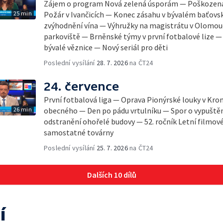
Zájem o program Nová zelená úsporám — Poškozená 
25 min
Požár v Ivančicích — Konec zásahu v bývalém baťov
zvýhodnění vína — Výhružky na magistrátu v Olomou
parkoviště — Brněnské týmy v první fotbalové lize 
bývalé věznice — Nový seriál pro děti
Poslední vysílání
28. 7. 2026
na ČT24
24. července
První fotbalová liga — Oprava Pionýrské louky v Kro
26 min
obecného — Den po pádu vrtulníku — Spor o vypuště
odstranění ohořelé budovy — 52. ročník Letní filmov
samostatné továrny
Poslední vysílání
25. 7. 2026
na ČT24
Dalších 10 dílů
í