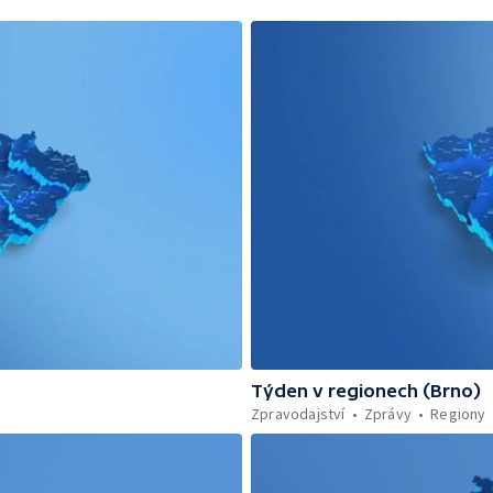
Týden v regionech (Brno)
Zpravodajství
Zprávy
Regiony