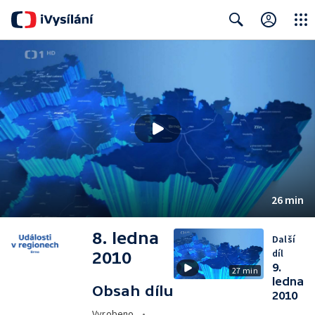
Close
Search
26 min
8. ledna
Další
díl
2010
9.
27 min
ledna
Obsah dílu
2010
Vyrobeno
•