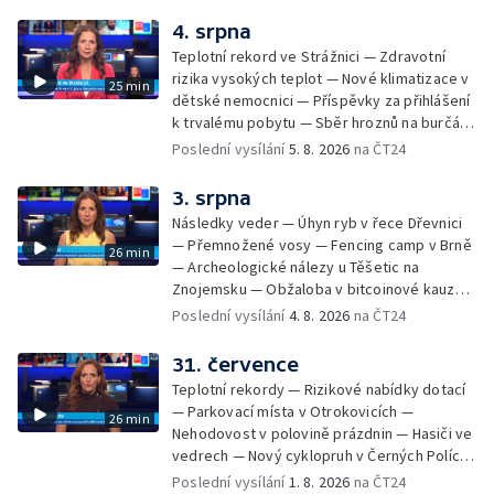
popálení dítěte u soudu — Budoucnost
stadionu na Vyškovsku — Výstraha před
4. srpna
bouřkami — Brno hostí Mezinárodní kytarový
Teplotní rekord ve Strážnici — Zdravotní
festival — Očkování po kousnutí netopýrem
rizika vysokých teplot — Nové klimatizace v
25 min
dětské nemocnici — Příspěvky za přihlášení
k trvalému pobytu — Sběr hroznů na burčák
— Dokončení oprav vedení — Skončil termín
Poslední vysílání
5. 8. 2026
na ČT24
na odevzdání kandidátek — Nedostatek
vody v obcích — Vyschlá koryta potoků —
3. srpna
Sdílení strážníků na Brněnsku
Následky veder — Úhyn ryb v řece Dřevnici
— Přemnožené vosy — Fencing camp v Brně
26 min
— Archeologické nálezy u Těšetic na
Znojemsku — Obžaloba v bitcoinové kauze
— Přestavba silnice přes Bzenec na
Poslední vysílání
4. 8. 2026
na ČT24
Hodonínsku — Skončilo dopravní omezení u
Zašové — Letní opravy divadel — Český hlas
31. července
ve vesmíru
Teplotní rekordy — Rizikové nabídky dotací
— Parkovací místa v Otrokovicích —
26 min
Nehodovost v polovině prázdnin — Hasiči ve
vedrech — Nový cyklopruh v Černých Polích
— Květinová výstava ve Věžkách
Poslední vysílání
1. 8. 2026
na ČT24