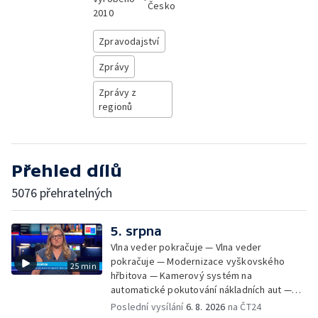
Česko
2010
Zpravodajství
Zprávy
Zprávy z
regionů
Přehled dílů
5076 přehratelných
5. srpna
Vlna veder pokračuje — Vlna veder
pokračuje — Modernizace vyškovského
25 min
hřbitova — Kamerový systém na
automatické pokutování nákladních aut —
Demolice vyhořelé budovy ve Zlíně — Případ
Poslední vysílání
6. 8. 2026
na ČT24