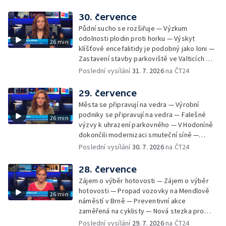
30. července
Půdní sucho se rozšiřuje — Výzkum
odolnosti plodin proti horku — Výskyt
26 min
klíšťové encefalitidy je podobný jako loni —
Zastavení stavby parkoviště ve Valticích —
Spor o lokalitu lesa v Rožnově pod
Poslední vysílání
31. 7. 2026
na ČT24
Radhoštěm — Dopady horka na lidský
organismus — Kybernetický incident na
29. července
Masarykově univerzitě — Slavnostní
Města se připravují na vedra — Výrobní
vyřazení absolventů Univerzity obran —
podniky se připravují na vedra — Falešné
26 min
Letní kurzy umění pro mladé — Mobilní
výzvy k uhrazení parkovného — V Hodoníně
kurníky pomáhají na poli
dokončili modernizaci smuteční síně —
Chybějící toalety u dětských hřišť —
Poslední vysílání
30. 7. 2026
na ČT24
Zadržování vody v krajině — Demolice
bývalého nákupního domu Letná — Končí 52.
28. července
ročník Letní filmové školy — 3. ročník
Zájem o výběr hotovosti — Zájem o výběr
komunitní akce Stůl ve středu — Cesta na
hotovosti — Propad vozovky na Mendlově
26 min
podporu paliativní péče
náměstí v Brně — Preventivní akce
zaměřená na cyklisty — Nová stezka pro
cyklisty na Zlínsku — Letecká linka mezi
Poslední vysílání
29. 7. 2026
na ČT24