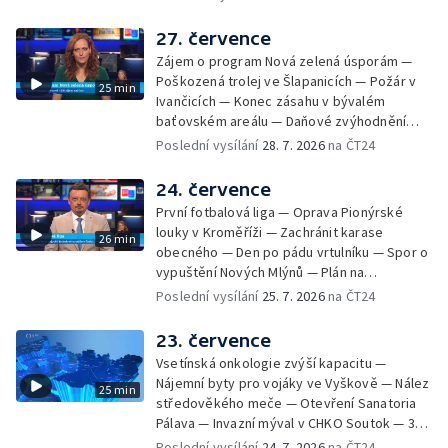
Brnem a Frankfurtem — Vědci budou
pozorovat zatmění Slunce — Den AČFK na
27. července
Letní filmové škole — Milan Uhde slaví 90 let
Zájem o program Nová zelená úsporám —
— Rekonstrukce vojenského srubu
Poškozená trolej ve Šlapanicích — Požár v
25 min
Ivančicích — Konec zásahu v bývalém
baťovském areálu — Daňové zvýhodnění
vína — Výhružky na magistrátu v Olomouci —
Poslední vysílání
28. 7. 2026
na ČT24
Dohady kolem stavby parkoviště —
Brněnské týmy v první fotbalové lize —
24. července
Chystaná rekonstrukce bývalé věznice —
První fotbalová liga — Oprava Pionýrské
Nový seriál pro děti
louky v Kroměříži — Zachránit karase
26 min
obecného — Den po pádu vrtulníku — Spor o
vypuštění Nových Mlýnů — Plán na
odstranění ohořelé budovy — 52. ročník
Poslední vysílání
25. 7. 2026
na ČT24
Letní filmové školy — Energeticky
samostatné továrny
23. července
Vsetínská onkologie zvýší kapacitu —
Nájemní byty pro vojáky ve Vyškově — Nález
25 min
středověkého meče — Otevření Sanatoria
Pálava — Invazní mýval v CHKO Soutok — 33.
ročník Mikulovského výtvarného sympozia
Poslední vysílání
24. 7. 2026
na ČT24