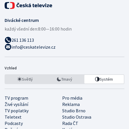
Divácké centrum
každý všední den:
8:00—16:00 hodin
261 136 113
info@ceskatelevize.cz
Vzhled
Světlý
Tmavý
Systém
TV program
Pro média
Živé vysílání
Reklama
TV poplatky
Studio Brno
Teletext
Studio Ostrava
Podcasty
Rada ČT