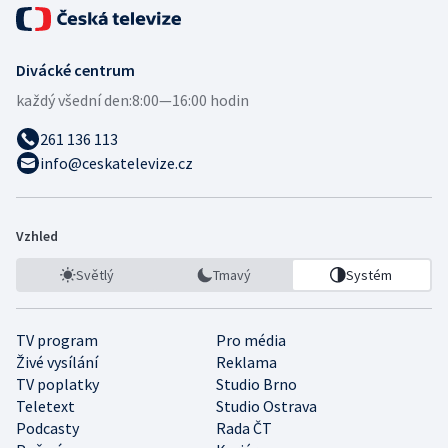
Divácké centrum
každý všední den:
8:00—16:00 hodin
261 136 113
info@ceskatelevize.cz
Vzhled
Světlý
Tmavý
Systém
TV program
Pro média
Živé vysílání
Reklama
TV poplatky
Studio Brno
Teletext
Studio Ostrava
Podcasty
Rada ČT