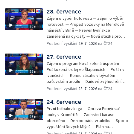
Zadržování vody v krajině — Demolice
bývalého nákupního domu Letná — Končí 52.
28. července
ročník Letní filmové školy — 3. ročník
Zájem o výběr hotovosti — Zájem o výběr
komunitní akce Stůl ve středu — Cesta na
hotovosti — Propad vozovky na Mendlově
26 min
podporu paliativní péče
náměstí v Brně — Preventivní akce
zaměřená na cyklisty — Nová stezka pro
cyklisty na Zlínsku — Letecká linka mezi
Poslední vysílání
29. 7. 2026
na ČT24
Brnem a Frankfurtem — Vědci budou
pozorovat zatmění Slunce — Den AČFK na
27. července
Letní filmové škole — Milan Uhde slaví 90 let
Zájem o program Nová zelená úsporám —
— Rekonstrukce vojenského srubu
Poškozená trolej ve Šlapanicích — Požár v
25 min
Ivančicích — Konec zásahu v bývalém
baťovském areálu — Daňové zvýhodnění
vína — Výhružky na magistrátu v Olomouci —
Poslední vysílání
28. 7. 2026
na ČT24
Dohady kolem stavby parkoviště —
Brněnské týmy v první fotbalové lize —
24. července
Chystaná rekonstrukce bývalé věznice —
První fotbalová liga — Oprava Pionýrské
Nový seriál pro děti
louky v Kroměříži — Zachránit karase
26 min
obecného — Den po pádu vrtulníku — Spor o
vypuštění Nových Mlýnů — Plán na
odstranění ohořelé budovy — 52. ročník
Poslední vysílání
25. 7. 2026
na ČT24