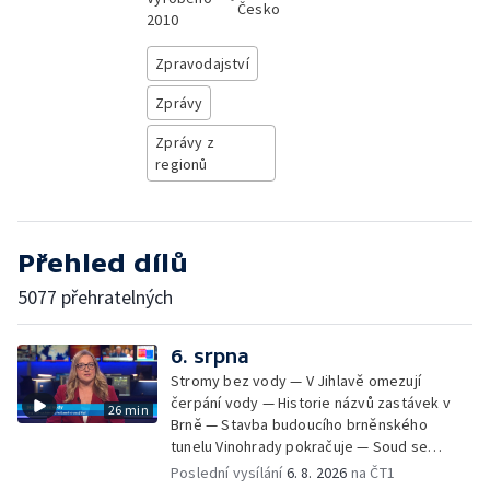
Česko
2010
Zpravodajství
Zprávy
Zprávy z
regionů
Přehled dílů
5077 přehratelných
6. srpna
Stromy bez vody — V Jihlavě omezují
čerpání vody — Historie názvů zastávek v
26 min
Brně — Stavba budoucího brněnského
tunelu Vinohrady pokračuje — Soud se
žhářem zlínského baru — Odložení bourání
Poslední vysílání
6. 8. 2026
na ČT1