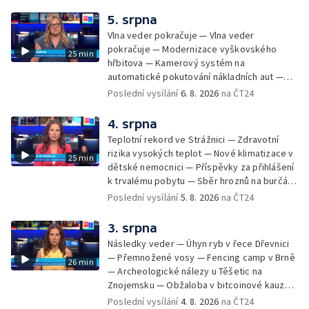
vyhořelé budovy ve Zlíně — 55. ročník Barum
Czech Rally Zlín — Začal 7. ročník festivalu
5. srpna
Pop Messe — Přestavba mostu v Hodoníně
Vlna veder pokračuje — Vlna veder
— Fenomén památníčků
pokračuje — Modernizace vyškovského
25 min
hřbitova — Kamerový systém na
automatické pokutování nákladních aut —
Demolice vyhořelé budovy ve Zlíně — Případ
Poslední vysílání
6. 8. 2026
na ČT24
popálení dítěte u soudu — Budoucnost
stadionu na Vyškovsku — Výstraha před
4. srpna
bouřkami — Brno hostí Mezinárodní kytarový
Teplotní rekord ve Strážnici — Zdravotní
festival — Očkování po kousnutí netopýrem
rizika vysokých teplot — Nové klimatizace v
25 min
dětské nemocnici — Příspěvky za přihlášení
k trvalému pobytu — Sběr hroznů na burčák
— Dokončení oprav vedení — Skončil termín
Poslední vysílání
5. 8. 2026
na ČT24
na odevzdání kandidátek — Nedostatek
vody v obcích — Vyschlá koryta potoků —
3. srpna
Sdílení strážníků na Brněnsku
Následky veder — Úhyn ryb v řece Dřevnici
— Přemnožené vosy — Fencing camp v Brně
26 min
— Archeologické nálezy u Těšetic na
Znojemsku — Obžaloba v bitcoinové kauze
— Přestavba silnice přes Bzenec na
Poslední vysílání
4. 8. 2026
na ČT24