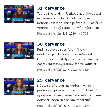
Hodonínsku — Skončilo dopravní omezení u
Zašové — Letní opravy divadel — Český hlas
31. července
ve vesmíru
Teplotní rekordy — Rizikové nabídky dotací
— Parkovací místa v Otrokovicích —
26 min
Nehodovost v polovině prázdnin — Hasiči ve
vedrech — Nový cyklopruh v Černých Polích
— Květinová výstava ve Věžkách
Poslední vysílání
1. 8. 2026
na ČT24
30. července
Půdní sucho se rozšiřuje — Výzkum
odolnosti plodin proti horku — Výskyt
26 min
klíšťové encefalitidy je podobný jako loni —
Zastavení stavby parkoviště ve Valticích —
Spor o lokalitu lesa v Rožnově pod
Poslední vysílání
31. 7. 2026
na ČT24
Radhoštěm — Dopady horka na lidský
organismus — Kybernetický incident na
29. července
Masarykově univerzitě — Slavnostní
Města se připravují na vedra — Výrobní
vyřazení absolventů Univerzity obran —
podniky se připravují na vedra — Falešné
26 min
Letní kurzy umění pro mladé — Mobilní
výzvy k uhrazení parkovného — V Hodoníně
kurníky pomáhají na poli
dokončili modernizaci smuteční síně —
Chybějící toalety u dětských hřišť —
Poslední vysílání
30. 7. 2026
na ČT24