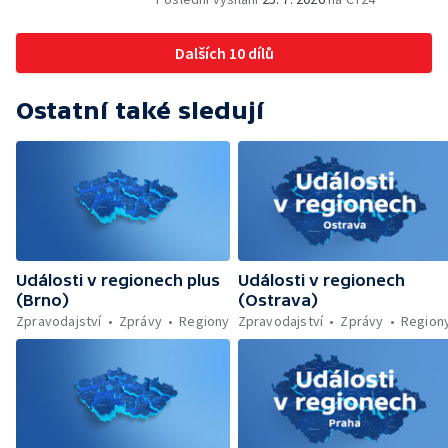
Letní filmové školy — Energeticky
samostatné továrny
Dalších 10 dílů
Ostatní také sledují
Události v regionech plus
Události v regionech
(Brno)
(Ostrava)
Zpravodajství
Zprávy
Regiony
Zpravodajství
Zprávy
Region