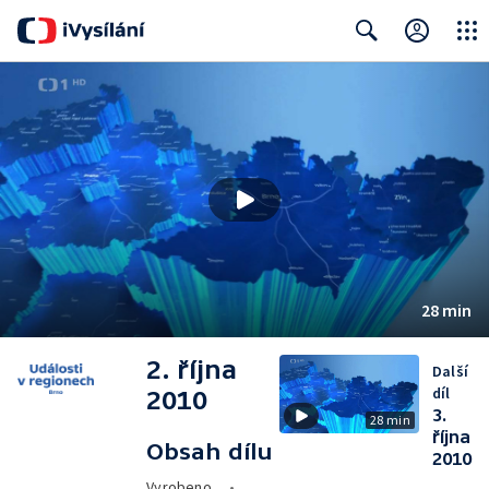
Close
Search
28 min
2. října
Další
díl
2010
3.
28 min
října
Obsah dílu
2010
Vyrobeno
•