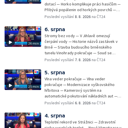
26 min
dotací — Horko komplikuje práci hasičům —
Přibývá popálenin od horkých povrchů —
Začíná prodej burčáku — Vedra komplikují
Poslední vysílání
8. 8. 2026
na ČT24
údržbu vody
6. srpna
Stromy bez vody — V Jihlavě omezují
čerpání vody — Historie názvů zastávek v
26 min
Brně — Stavba budoucího brněnského
tunelu Vinohrady pokračuje — Soud se
žhářem zlínského baru — Odložení bourání
Poslední vysílání
7. 8. 2026
na ČT24
vyhořelé budovy ve Zlíně — 55. ročník Barum
Czech Rally Zlín — Začal 7. ročník festivalu
5. srpna
Pop Messe — Přestavba mostu v Hodoníně
Vlna veder pokračuje — Vlna veder
— Fenomén památníčků
pokračuje — Modernizace vyškovského
25 min
hřbitova — Kamerový systém na
automatické pokutování nákladních aut —
Demolice vyhořelé budovy ve Zlíně — Případ
Poslední vysílání
6. 8. 2026
na ČT24
popálení dítěte u soudu — Budoucnost
stadionu na Vyškovsku — Výstraha před
4. srpna
bouřkami — Brno hostí Mezinárodní kytarový
Teplotní rekord ve Strážnici — Zdravotní
festival — Očkování po kousnutí netopýrem
rizika vysokých teplot — Nové klimatizace v