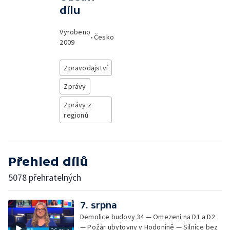
dílu
Vyrobeno
•
Česko
2009
Zpravodajství
Zprávy
Zprávy z
regionů
Přehled dílů
5078 přehratelných
7. srpna
Demolice budovy 34 — Omezení na D1 a D2
— Požár ubytovny v Hodoníně — Silnice bez