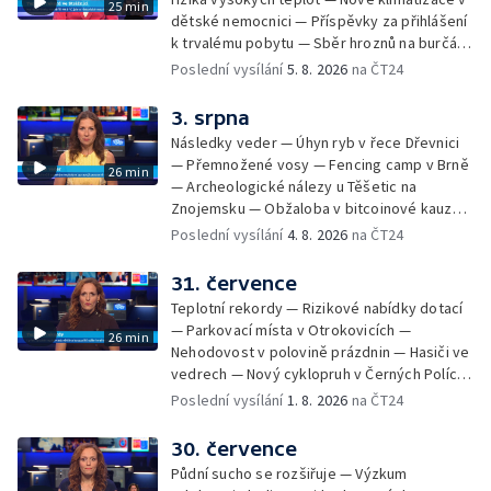
25 min
dětské nemocnici — Příspěvky za přihlášení
k trvalému pobytu — Sběr hroznů na burčák
— Dokončení oprav vedení — Skončil termín
Poslední vysílání
5. 8. 2026
na ČT24
na odevzdání kandidátek — Nedostatek
vody v obcích — Vyschlá koryta potoků —
3. srpna
Sdílení strážníků na Brněnsku
Následky veder — Úhyn ryb v řece Dřevnici
— Přemnožené vosy — Fencing camp v Brně
26 min
— Archeologické nálezy u Těšetic na
Znojemsku — Obžaloba v bitcoinové kauze
— Přestavba silnice přes Bzenec na
Poslední vysílání
4. 8. 2026
na ČT24
Hodonínsku — Skončilo dopravní omezení u
Zašové — Letní opravy divadel — Český hlas
31. července
ve vesmíru
Teplotní rekordy — Rizikové nabídky dotací
— Parkovací místa v Otrokovicích —
26 min
Nehodovost v polovině prázdnin — Hasiči ve
vedrech — Nový cyklopruh v Černých Polích
— Květinová výstava ve Věžkách
Poslední vysílání
1. 8. 2026
na ČT24
30. července
Půdní sucho se rozšiřuje — Výzkum