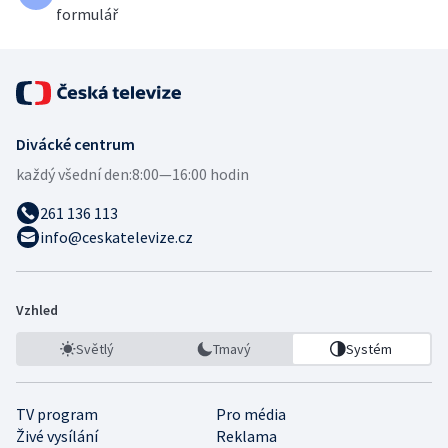
formulář
Divácké centrum
každý všední den:
8:00—16:00 hodin
261 136 113
info@ceskatelevize.cz
Vzhled
Světlý
Tmavý
Systém
TV program
Pro média
Živé vysílání
Reklama