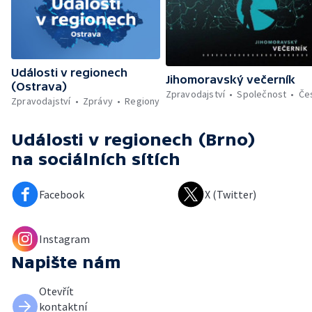
Události v regionech
Jihomoravský večerník
(Ostrava)
Zpravodajství
Společnost
Če
Zpravodajství
Zprávy
Regiony
Události v regionech (Brno)
na sociálních sítích
Facebook
X (Twitter)
Instagram
Napište nám
Otevřít
kontaktní