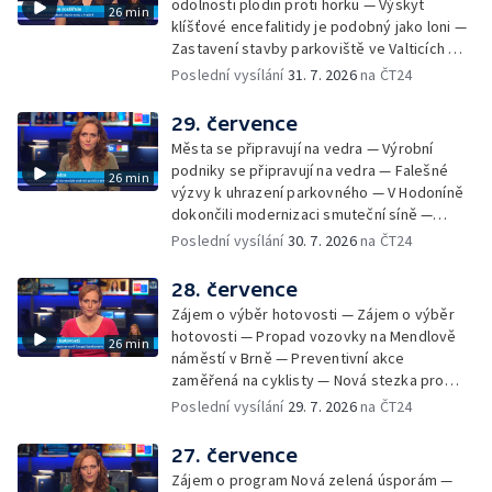
odolnosti plodin proti horku — Výskyt
26 min
klíšťové encefalitidy je podobný jako loni —
Zastavení stavby parkoviště ve Valticích —
Spor o lokalitu lesa v Rožnově pod
Poslední vysílání
31. 7. 2026
na ČT24
Radhoštěm — Dopady horka na lidský
organismus — Kybernetický incident na
29. července
Masarykově univerzitě — Slavnostní
Města se připravují na vedra — Výrobní
vyřazení absolventů Univerzity obran —
podniky se připravují na vedra — Falešné
26 min
Letní kurzy umění pro mladé — Mobilní
výzvy k uhrazení parkovného — V Hodoníně
kurníky pomáhají na poli
dokončili modernizaci smuteční síně —
Chybějící toalety u dětských hřišť —
Poslední vysílání
30. 7. 2026
na ČT24
Zadržování vody v krajině — Demolice
bývalého nákupního domu Letná — Končí 52.
28. července
ročník Letní filmové školy — 3. ročník
Zájem o výběr hotovosti — Zájem o výběr
komunitní akce Stůl ve středu — Cesta na
hotovosti — Propad vozovky na Mendlově
26 min
podporu paliativní péče
náměstí v Brně — Preventivní akce
zaměřená na cyklisty — Nová stezka pro
cyklisty na Zlínsku — Letecká linka mezi
Poslední vysílání
29. 7. 2026
na ČT24
Brnem a Frankfurtem — Vědci budou
pozorovat zatmění Slunce — Den AČFK na
27. července
Letní filmové škole — Milan Uhde slaví 90 let
Zájem o program Nová zelená úsporám —
— Rekonstrukce vojenského srubu