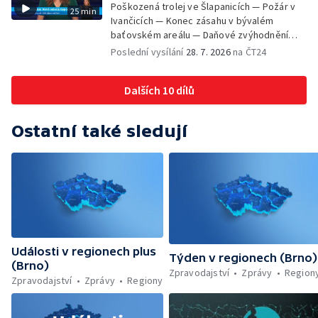
Poškozená trolej ve Šlapanicích — Požár v
25 min
Ivančicích — Konec zásahu v bývalém
baťovském areálu — Daňové zvýhodnění
vína — Výhružky na magistrátu v Olomouci —
Poslední vysílání
28. 7. 2026
na ČT24
Dohady kolem stavby parkoviště —
Brněnské týmy v první fotbalové lize —
Dalších 10 dílů
Chystaná rekonstrukce bývalé věznice —
Nový seriál pro děti
Ostatní také sledují
Události v regionech plus
Týden v regionech (Brno)
(Brno)
Zpravodajství
Zprávy
Region
Zpravodajství
Zprávy
Regiony