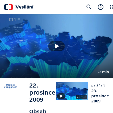
Clo
Search
25 min
22.
Další díl
23.
prosince
prosince
26 min
2009
2009
Obsah