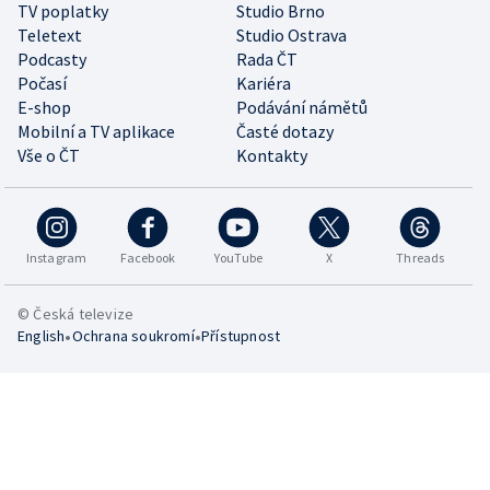
TV poplatky
Studio Brno
Teletext
Studio Ostrava
Podcasty
Rada ČT
Počasí
Kariéra
E-shop
Podávání námětů
Mobilní a TV aplikace
Časté dotazy
Vše o ČT
Kontakty
Instagram
Facebook
YouTube
X
Threads
© Česká televize
•
•
English
Ochrana soukromí
Přístupnost