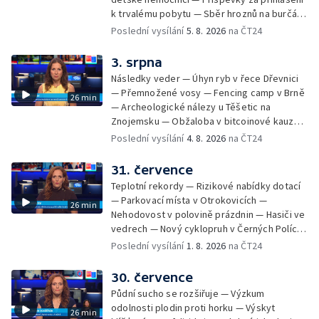
k trvalému pobytu — Sběr hroznů na burčák
— Dokončení oprav vedení — Skončil termín
Poslední vysílání
5. 8. 2026
na ČT24
na odevzdání kandidátek — Nedostatek
vody v obcích — Vyschlá koryta potoků —
3. srpna
Sdílení strážníků na Brněnsku
Následky veder — Úhyn ryb v řece Dřevnici
— Přemnožené vosy — Fencing camp v Brně
26 min
— Archeologické nálezy u Těšetic na
Znojemsku — Obžaloba v bitcoinové kauze
— Přestavba silnice přes Bzenec na
Poslední vysílání
4. 8. 2026
na ČT24
Hodonínsku — Skončilo dopravní omezení u
Zašové — Letní opravy divadel — Český hlas
31. července
ve vesmíru
Teplotní rekordy — Rizikové nabídky dotací
— Parkovací místa v Otrokovicích —
26 min
Nehodovost v polovině prázdnin — Hasiči ve
vedrech — Nový cyklopruh v Černých Polích
— Květinová výstava ve Věžkách
Poslední vysílání
1. 8. 2026
na ČT24
30. července
Půdní sucho se rozšiřuje — Výzkum
odolnosti plodin proti horku — Výskyt
26 min