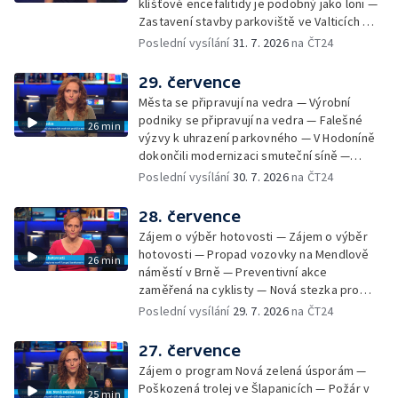
klíšťové encefalitidy je podobný jako loni —
Zastavení stavby parkoviště ve Valticích —
Spor o lokalitu lesa v Rožnově pod
Poslední vysílání
31. 7. 2026
na ČT24
Radhoštěm — Dopady horka na lidský
organismus — Kybernetický incident na
29. července
Masarykově univerzitě — Slavnostní
Města se připravují na vedra — Výrobní
vyřazení absolventů Univerzity obran —
podniky se připravují na vedra — Falešné
26 min
Letní kurzy umění pro mladé — Mobilní
výzvy k uhrazení parkovného — V Hodoníně
kurníky pomáhají na poli
dokončili modernizaci smuteční síně —
Chybějící toalety u dětských hřišť —
Poslední vysílání
30. 7. 2026
na ČT24
Zadržování vody v krajině — Demolice
bývalého nákupního domu Letná — Končí 52.
28. července
ročník Letní filmové školy — 3. ročník
Zájem o výběr hotovosti — Zájem o výběr
komunitní akce Stůl ve středu — Cesta na
hotovosti — Propad vozovky na Mendlově
26 min
podporu paliativní péče
náměstí v Brně — Preventivní akce
zaměřená na cyklisty — Nová stezka pro
cyklisty na Zlínsku — Letecká linka mezi
Poslední vysílání
29. 7. 2026
na ČT24
Brnem a Frankfurtem — Vědci budou
pozorovat zatmění Slunce — Den AČFK na
27. července
Letní filmové škole — Milan Uhde slaví 90 let
Zájem o program Nová zelená úsporám —
— Rekonstrukce vojenského srubu
Poškozená trolej ve Šlapanicích — Požár v
25 min