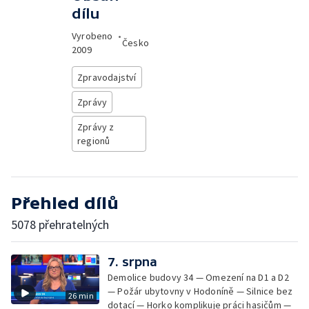
dílu
Vyrobeno
•
Česko
2009
Zpravodajství
Zprávy
Zprávy z
regionů
Přehled dílů
5078 přehratelných
7. srpna
Demolice budovy 34 — Omezení na D1 a D2
— Požár ubytovny v Hodoníně — Silnice bez
26 min
dotací — Horko komplikuje práci hasičům —