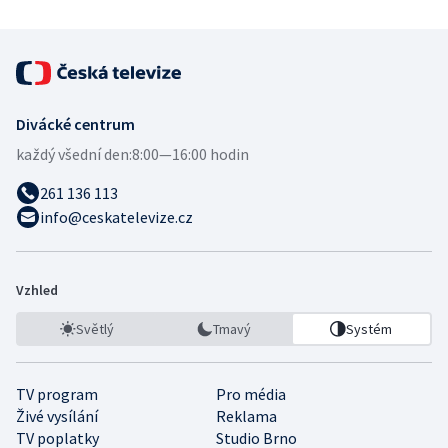
Divácké centrum
každý všední den:
8:00—16:00 hodin
261 136 113
info@ceskatelevize.cz
Vzhled
Světlý
Tmavý
Systém
TV program
Pro média
Živé vysílání
Reklama
TV poplatky
Studio Brno