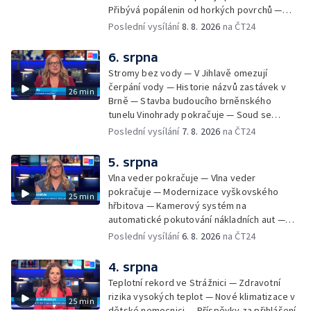
Přibývá popálenin od horkých povrchů —
Začíná prodej burčáku — Vedra komplikují
Poslední vysílání
8. 8. 2026
na ČT24
údržbu vody
6. srpna
Stromy bez vody — V Jihlavě omezují
čerpání vody — Historie názvů zastávek v
26 min
Brně — Stavba budoucího brněnského
tunelu Vinohrady pokračuje — Soud se
žhářem zlínského baru — Odložení bourání
Poslední vysílání
7. 8. 2026
na ČT24
vyhořelé budovy ve Zlíně — 55. ročník Barum
Czech Rally Zlín — Začal 7. ročník festivalu
5. srpna
Pop Messe — Přestavba mostu v Hodoníně
Vlna veder pokračuje — Vlna veder
— Fenomén památníčků
pokračuje — Modernizace vyškovského
25 min
hřbitova — Kamerový systém na
automatické pokutování nákladních aut —
Demolice vyhořelé budovy ve Zlíně — Případ
Poslední vysílání
6. 8. 2026
na ČT24
popálení dítěte u soudu — Budoucnost
stadionu na Vyškovsku — Výstraha před
4. srpna
bouřkami — Brno hostí Mezinárodní kytarový
Teplotní rekord ve Strážnici — Zdravotní
festival — Očkování po kousnutí netopýrem
rizika vysokých teplot — Nové klimatizace v
25 min
dětské nemocnici — Příspěvky za přihlášení