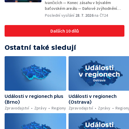
Ivančicích — Konec zásahu v bývalém
baťovském areálu — Daňové zvýhodnění
vína — Výhružky na magistrátu v Olomouci —
Poslední vysílání
28. 7. 2026
na ČT24
Dohady kolem stavby parkoviště —
Brněnské týmy v první fotbalové lize —
Dalších 10 dílů
Chystaná rekonstrukce bývalé věznice —
Nový seriál pro děti
Ostatní také sledují
Události v regionech plus
Události v regionech
(Brno)
(Ostrava)
Zpravodajství
Zprávy
Regiony
Zpravodajství
Zprávy
Region