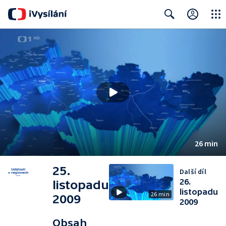
Close
Search
26 min
25.
Další díl
26.
listopadu
listopadu
26 min
2009
2009
Obsah