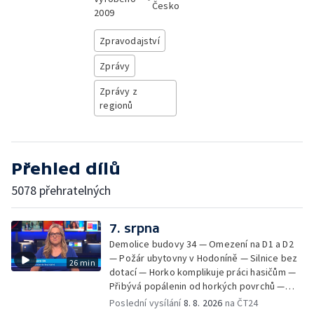
Česko
2009
Zpravodajství
Zprávy
Zprávy z
regionů
Přehled dílů
5078 přehratelných
7. srpna
Demolice budovy 34 — Omezení na D1 a D2
— Požár ubytovny v Hodoníně — Silnice bez
26 min
dotací — Horko komplikuje práci hasičům —
Přibývá popálenin od horkých povrchů —
Začíná prodej burčáku — Vedra komplikují
Poslední vysílání
8. 8. 2026
na ČT24