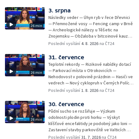
na odevzdání kandidátek — Nedostatek
vody v obcích — Vyschlá koryta potoků —
3. srpna
Sdílení strážníků na Brněnsku
Následky veder — Úhyn ryb v řece Dřevnici
— Přemnožené vosy — Fencing camp v Brně
26 min
— Archeologické nálezy u Těšetic na
Znojemsku — Obžaloba v bitcoinové kauze
— Přestavba silnice přes Bzenec na
Poslední vysílání
4. 8. 2026
na ČT24
Hodonínsku — Skončilo dopravní omezení u
Zašové — Letní opravy divadel — Český hlas
31. července
ve vesmíru
Teplotní rekordy — Rizikové nabídky dotací
— Parkovací místa v Otrokovicích —
26 min
Nehodovost v polovině prázdnin — Hasiči ve
vedrech — Nový cyklopruh v Černých Polích
— Květinová výstava ve Věžkách
Poslední vysílání
1. 8. 2026
na ČT24
30. července
Půdní sucho se rozšiřuje — Výzkum
odolnosti plodin proti horku — Výskyt
26 min
klíšťové encefalitidy je podobný jako loni —
Zastavení stavby parkoviště ve Valticích —
Spor o lokalitu lesa v Rožnově pod
Poslední vysílání
31. 7. 2026
na ČT24