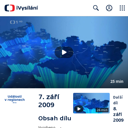
Close
Search
25 min
7. září
Další
díl
2009
8.
26 min
září
Obsah dílu
2009
Vyrobeno
•