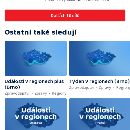
Dohady kolem stavby parkoviště —
Brněnské týmy v první fotbalové lize —
Dalších 10 dílů
Chystaná rekonstrukce bývalé věznice —
Nový seriál pro děti
Ostatní také sledují
Události v regionech plus
Týden v regionech (Brno)
(Brno)
Zpravodajství
Zprávy
Region
Zpravodajství
Zprávy
Regiony