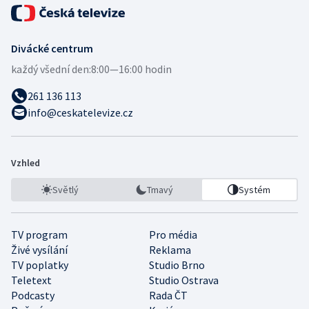
Divácké centrum
každý všední den:
8:00—16:00 hodin
261 136 113
info@ceskatelevize.cz
Vzhled
Světlý
Tmavý
Systém
TV program
Pro média
Živé vysílání
Reklama
TV poplatky
Studio Brno
Teletext
Studio Ostrava
Podcasty
Rada ČT