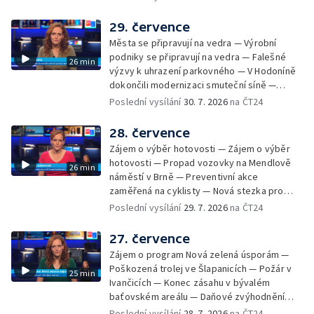
Radhoštěm — Dopady horka na lidský
organismus — Kybernetický incident na
29. července
Masarykově univerzitě — Slavnostní
Města se připravují na vedra — Výrobní
vyřazení absolventů Univerzity obran —
podniky se připravují na vedra — Falešné
26 min
Letní kurzy umění pro mladé — Mobilní
výzvy k uhrazení parkovného — V Hodoníně
kurníky pomáhají na poli
dokončili modernizaci smuteční síně —
Chybějící toalety u dětských hřišť —
Poslední vysílání
30. 7. 2026
na ČT24
Zadržování vody v krajině — Demolice
bývalého nákupního domu Letná — Končí 52.
28. července
ročník Letní filmové školy — 3. ročník
Zájem o výběr hotovosti — Zájem o výběr
komunitní akce Stůl ve středu — Cesta na
hotovosti — Propad vozovky na Mendlově
26 min
podporu paliativní péče
náměstí v Brně — Preventivní akce
zaměřená na cyklisty — Nová stezka pro
cyklisty na Zlínsku — Letecká linka mezi
Poslední vysílání
29. 7. 2026
na ČT24
Brnem a Frankfurtem — Vědci budou
pozorovat zatmění Slunce — Den AČFK na
27. července
Letní filmové škole — Milan Uhde slaví 90 let
Zájem o program Nová zelená úsporám —
— Rekonstrukce vojenského srubu
Poškozená trolej ve Šlapanicích — Požár v
25 min
Ivančicích — Konec zásahu v bývalém
baťovském areálu — Daňové zvýhodnění
vína — Výhružky na magistrátu v Olomouci —
Poslední vysílání
28. 7. 2026
na ČT24