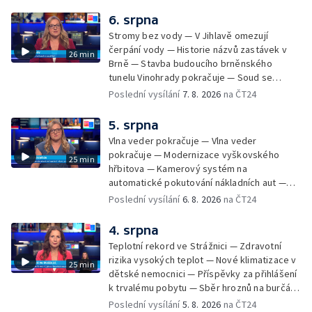
údržbu vody
6. srpna
Stromy bez vody — V Jihlavě omezují
čerpání vody — Historie názvů zastávek v
26 min
Brně — Stavba budoucího brněnského
tunelu Vinohrady pokračuje — Soud se
žhářem zlínského baru — Odložení bourání
Poslední vysílání
7. 8. 2026
na ČT24
vyhořelé budovy ve Zlíně — 55. ročník Barum
Czech Rally Zlín — Začal 7. ročník festivalu
5. srpna
Pop Messe — Přestavba mostu v Hodoníně
Vlna veder pokračuje — Vlna veder
— Fenomén památníčků
pokračuje — Modernizace vyškovského
25 min
hřbitova — Kamerový systém na
automatické pokutování nákladních aut —
Demolice vyhořelé budovy ve Zlíně — Případ
Poslední vysílání
6. 8. 2026
na ČT24
popálení dítěte u soudu — Budoucnost
stadionu na Vyškovsku — Výstraha před
4. srpna
bouřkami — Brno hostí Mezinárodní kytarový
Teplotní rekord ve Strážnici — Zdravotní
festival — Očkování po kousnutí netopýrem
rizika vysokých teplot — Nové klimatizace v
25 min
dětské nemocnici — Příspěvky za přihlášení
k trvalému pobytu — Sběr hroznů na burčák
— Dokončení oprav vedení — Skončil termín
Poslední vysílání
5. 8. 2026
na ČT24