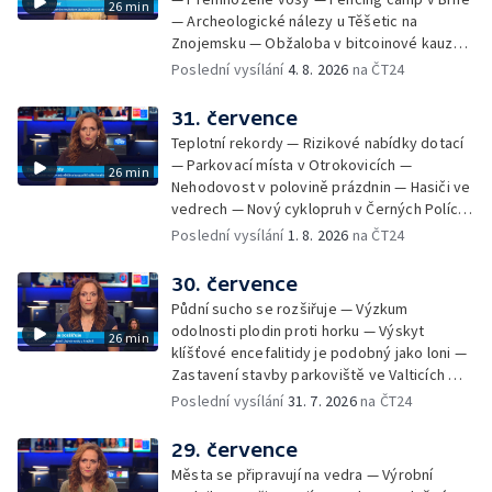
26 min
— Archeologické nálezy u Těšetic na
Znojemsku — Obžaloba v bitcoinové kauze
— Přestavba silnice přes Bzenec na
Poslední vysílání
4. 8. 2026
na ČT24
Hodonínsku — Skončilo dopravní omezení u
Zašové — Letní opravy divadel — Český hlas
31. července
ve vesmíru
Teplotní rekordy — Rizikové nabídky dotací
— Parkovací místa v Otrokovicích —
26 min
Nehodovost v polovině prázdnin — Hasiči ve
vedrech — Nový cyklopruh v Černých Polích
— Květinová výstava ve Věžkách
Poslední vysílání
1. 8. 2026
na ČT24
30. července
Půdní sucho se rozšiřuje — Výzkum
odolnosti plodin proti horku — Výskyt
26 min
klíšťové encefalitidy je podobný jako loni —
Zastavení stavby parkoviště ve Valticích —
Spor o lokalitu lesa v Rožnově pod
Poslední vysílání
31. 7. 2026
na ČT24
Radhoštěm — Dopady horka na lidský
organismus — Kybernetický incident na
29. července
Masarykově univerzitě — Slavnostní
Města se připravují na vedra — Výrobní
vyřazení absolventů Univerzity obran —