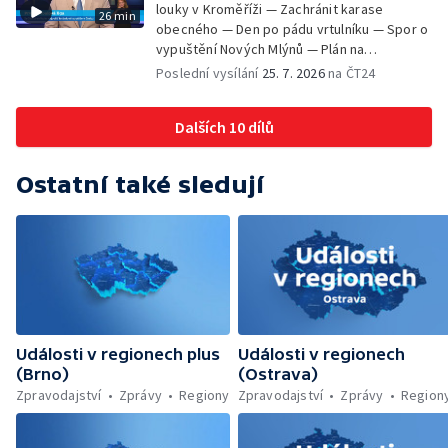
louky v Kroměříži — Zachránit karase
26 min
obecného — Den po pádu vrtulníku — Spor o
vypuštění Nových Mlýnů — Plán na
odstranění ohořelé budovy — 52. ročník
Poslední vysílání
25. 7. 2026
na ČT24
Letní filmové školy — Energeticky
samostatné továrny
Dalších 10 dílů
Ostatní také sledují
Události v regionech plus
Události v regionech
(Brno)
(Ostrava)
Zpravodajství
Zprávy
Regiony
Zpravodajství
Zprávy
Region