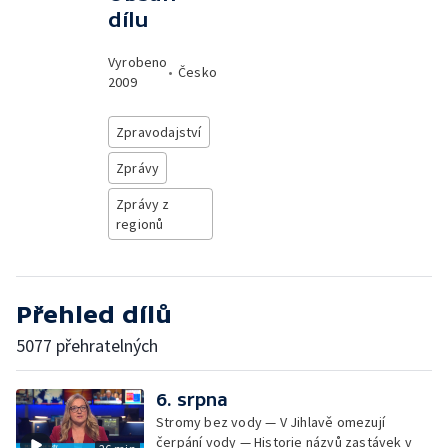
dílu
Vyrobeno
•
Česko
2009
Zpravodajství
Zprávy
Zprávy z
regionů
Přehled dílů
5077 přehratelných
6. srpna
Stromy bez vody — V Jihlavě omezují
čerpání vody — Historie názvů zastávek v