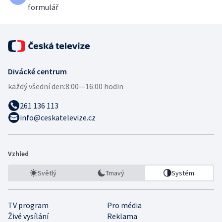
formulář
Divácké centrum
každý všední den:
8:00—16:00 hodin
261 136 113
info@ceskatelevize.cz
Vzhled
Světlý
Tmavý
Systém
TV program
Pro média
Živé vysílání
Reklama