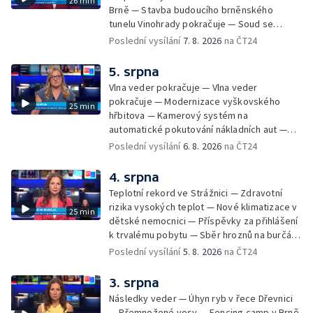
26 min
Brně — Stavba budoucího brněnského
tunelu Vinohrady pokračuje — Soud se
žhářem zlínského baru — Odložení bourání
Poslední vysílání
7. 8. 2026
na ČT24
vyhořelé budovy ve Zlíně — 55. ročník Barum
Czech Rally Zlín — Začal 7. ročník festivalu
5. srpna
Pop Messe — Přestavba mostu v Hodoníně
Vlna veder pokračuje — Vlna veder
— Fenomén památníčků
pokračuje — Modernizace vyškovského
25 min
hřbitova — Kamerový systém na
automatické pokutování nákladních aut —
Demolice vyhořelé budovy ve Zlíně — Případ
Poslední vysílání
6. 8. 2026
na ČT24
popálení dítěte u soudu — Budoucnost
stadionu na Vyškovsku — Výstraha před
4. srpna
bouřkami — Brno hostí Mezinárodní kytarový
Teplotní rekord ve Strážnici — Zdravotní
festival — Očkování po kousnutí netopýrem
rizika vysokých teplot — Nové klimatizace v
25 min
dětské nemocnici — Příspěvky za přihlášení
k trvalému pobytu — Sběr hroznů na burčák
— Dokončení oprav vedení — Skončil termín
Poslední vysílání
5. 8. 2026
na ČT24
na odevzdání kandidátek — Nedostatek
vody v obcích — Vyschlá koryta potoků —
3. srpna
Sdílení strážníků na Brněnsku
Následky veder — Úhyn ryb v řece Dřevnici
— Přemnožené vosy — Fencing camp v Brně