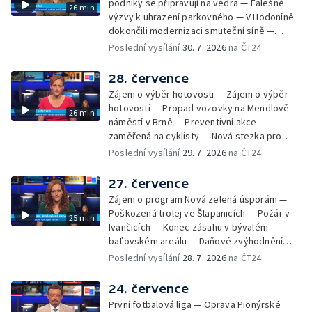
podniky se připravují na vedra — Falešné
26 min
Letní kurzy umění pro mladé — Mobilní
výzvy k uhrazení parkovného — V Hodoníně
kurníky pomáhají na poli
dokončili modernizaci smuteční síně —
Chybějící toalety u dětských hřišť —
Poslední vysílání
30. 7. 2026
na ČT24
Zadržování vody v krajině — Demolice
bývalého nákupního domu Letná — Končí 52.
28. července
ročník Letní filmové školy — 3. ročník
Zájem o výběr hotovosti — Zájem o výběr
komunitní akce Stůl ve středu — Cesta na
hotovosti — Propad vozovky na Mendlově
26 min
podporu paliativní péče
náměstí v Brně — Preventivní akce
zaměřená na cyklisty — Nová stezka pro
cyklisty na Zlínsku — Letecká linka mezi
Poslední vysílání
29. 7. 2026
na ČT24
Brnem a Frankfurtem — Vědci budou
pozorovat zatmění Slunce — Den AČFK na
27. července
Letní filmové škole — Milan Uhde slaví 90 let
Zájem o program Nová zelená úsporám —
— Rekonstrukce vojenského srubu
Poškozená trolej ve Šlapanicích — Požár v
25 min
Ivančicích — Konec zásahu v bývalém
baťovském areálu — Daňové zvýhodnění
vína — Výhružky na magistrátu v Olomouci —
Poslední vysílání
28. 7. 2026
na ČT24
Dohady kolem stavby parkoviště —
Brněnské týmy v první fotbalové lize —
24. července
Chystaná rekonstrukce bývalé věznice —
První fotbalová liga — Oprava Pionýrské
Nový seriál pro děti