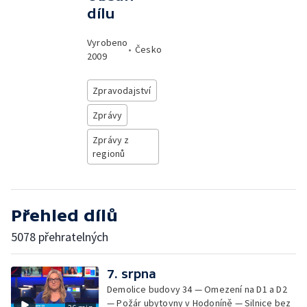
dílu
Vyrobeno
•
Česko
2009
Zpravodajství
Zprávy
Zprávy z
regionů
Přehled dílů
5078 přehratelných
7. srpna
Demolice budovy 34 — Omezení na D1 a D2
— Požár ubytovny v Hodoníně — Silnice bez