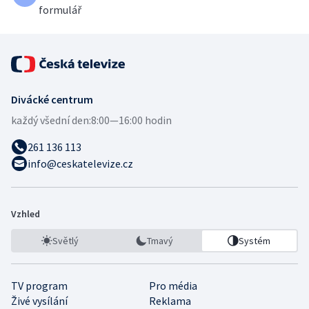
formulář
Divácké centrum
každý všední den:
8:00—16:00 hodin
261 136 113
info@ceskatelevize.cz
Vzhled
Světlý
Tmavý
Systém
TV program
Pro média
Živé vysílání
Reklama