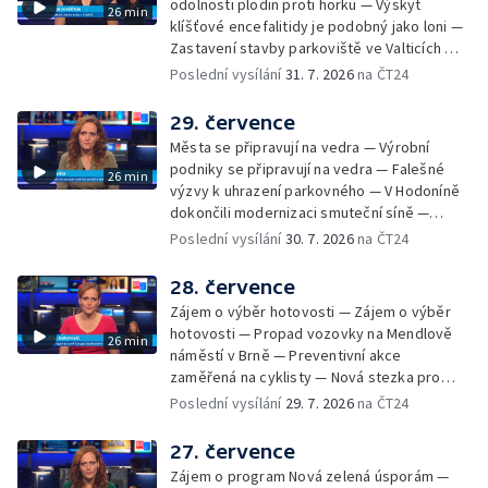
odolnosti plodin proti horku — Výskyt
26 min
klíšťové encefalitidy je podobný jako loni —
Zastavení stavby parkoviště ve Valticích —
Spor o lokalitu lesa v Rožnově pod
Poslední vysílání
31. 7. 2026
na ČT24
Radhoštěm — Dopady horka na lidský
organismus — Kybernetický incident na
29. července
Masarykově univerzitě — Slavnostní
Města se připravují na vedra — Výrobní
vyřazení absolventů Univerzity obran —
podniky se připravují na vedra — Falešné
26 min
Letní kurzy umění pro mladé — Mobilní
výzvy k uhrazení parkovného — V Hodoníně
kurníky pomáhají na poli
dokončili modernizaci smuteční síně —
Chybějící toalety u dětských hřišť —
Poslední vysílání
30. 7. 2026
na ČT24
Zadržování vody v krajině — Demolice
bývalého nákupního domu Letná — Končí 52.
28. července
ročník Letní filmové školy — 3. ročník
Zájem o výběr hotovosti — Zájem o výběr
komunitní akce Stůl ve středu — Cesta na
hotovosti — Propad vozovky na Mendlově
26 min
podporu paliativní péče
náměstí v Brně — Preventivní akce
zaměřená na cyklisty — Nová stezka pro
cyklisty na Zlínsku — Letecká linka mezi
Poslední vysílání
29. 7. 2026
na ČT24
Brnem a Frankfurtem — Vědci budou
pozorovat zatmění Slunce — Den AČFK na
27. července
Letní filmové škole — Milan Uhde slaví 90 let
Zájem o program Nová zelená úsporám —
— Rekonstrukce vojenského srubu