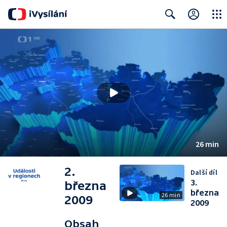
Close
Search
26 min
2.
Další díl
3.
března
března
26 min
2009
2009
Obsah