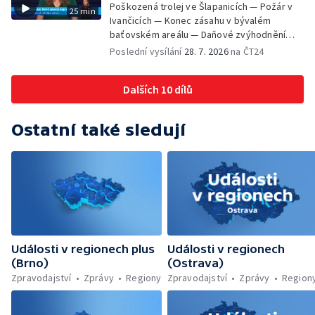
Poškozená trolej ve Šlapanicích — Požár v
25 min
Ivančicích — Konec zásahu v bývalém
baťovském areálu — Daňové zvýhodnění
vína — Výhružky na magistrátu v Olomouci —
Poslední vysílání
28. 7. 2026
na ČT24
Dohady kolem stavby parkoviště —
Brněnské týmy v první fotbalové lize —
Dalších 10 dílů
Chystaná rekonstrukce bývalé věznice —
Nový seriál pro děti
Ostatní také sledují
Události v regionech plus
Události v regionech
(Brno)
(Ostrava)
Zpravodajství
Zprávy
Regiony
Zpravodajství
Zprávy
Region