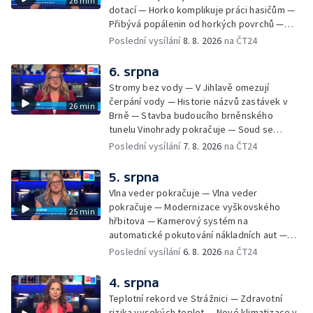
26 min
dotací — Horko komplikuje práci hasičům —
Přibývá popálenin od horkých povrchů —
Začíná prodej burčáku — Vedra komplikují
Poslední vysílání
8. 8. 2026
na ČT24
údržbu vody
6. srpna
Stromy bez vody — V Jihlavě omezují
čerpání vody — Historie názvů zastávek v
26 min
Brně — Stavba budoucího brněnského
tunelu Vinohrady pokračuje — Soud se
žhářem zlínského baru — Odložení bourání
Poslední vysílání
7. 8. 2026
na ČT24
vyhořelé budovy ve Zlíně — 55. ročník Barum
Czech Rally Zlín — Začal 7. ročník festivalu
5. srpna
Pop Messe — Přestavba mostu v Hodoníně
Vlna veder pokračuje — Vlna veder
— Fenomén památníčků
pokračuje — Modernizace vyškovského
25 min
hřbitova — Kamerový systém na
automatické pokutování nákladních aut —
Demolice vyhořelé budovy ve Zlíně — Případ
Poslední vysílání
6. 8. 2026
na ČT24
popálení dítěte u soudu — Budoucnost
stadionu na Vyškovsku — Výstraha před
4. srpna
bouřkami — Brno hostí Mezinárodní kytarový
Teplotní rekord ve Strážnici — Zdravotní
festival — Očkování po kousnutí netopýrem
rizika vysokých teplot — Nové klimatizace v