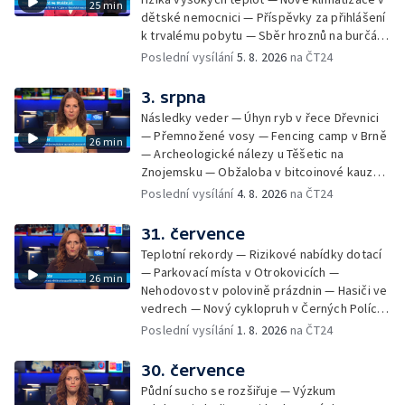
25 min
dětské nemocnici — Příspěvky za přihlášení
k trvalému pobytu — Sběr hroznů na burčák
— Dokončení oprav vedení — Skončil termín
Poslední vysílání
5. 8. 2026
na ČT24
na odevzdání kandidátek — Nedostatek
vody v obcích — Vyschlá koryta potoků —
3. srpna
Sdílení strážníků na Brněnsku
Následky veder — Úhyn ryb v řece Dřevnici
— Přemnožené vosy — Fencing camp v Brně
26 min
— Archeologické nálezy u Těšetic na
Znojemsku — Obžaloba v bitcoinové kauze
— Přestavba silnice přes Bzenec na
Poslední vysílání
4. 8. 2026
na ČT24
Hodonínsku — Skončilo dopravní omezení u
Zašové — Letní opravy divadel — Český hlas
31. července
ve vesmíru
Teplotní rekordy — Rizikové nabídky dotací
— Parkovací místa v Otrokovicích —
26 min
Nehodovost v polovině prázdnin — Hasiči ve
vedrech — Nový cyklopruh v Černých Polích
— Květinová výstava ve Věžkách
Poslední vysílání
1. 8. 2026
na ČT24
30. července
Půdní sucho se rozšiřuje — Výzkum