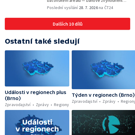
baťovském areálu — Daňové zvýhodnění
vína — Výhružky na magistrátu v Olomouci —
Poslední vysílání
28. 7. 2026
na ČT24
Dohady kolem stavby parkoviště —
Brněnské týmy v první fotbalové lize —
Dalších 10 dílů
Chystaná rekonstrukce bývalé věznice —
Nový seriál pro děti
Ostatní také sledují
Události v regionech plus
Týden v regionech (Brno)
(Brno)
Zpravodajství
Zprávy
Region
Zpravodajství
Zprávy
Regiony