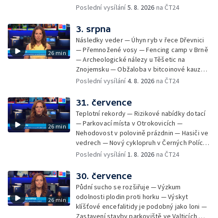
— Dokončení oprav vedení — Skončil termín
Poslední vysílání
5. 8. 2026
na ČT24
na odevzdání kandidátek — Nedostatek
vody v obcích — Vyschlá koryta potoků —
3. srpna
Sdílení strážníků na Brněnsku
Následky veder — Úhyn ryb v řece Dřevnici
— Přemnožené vosy — Fencing camp v Brně
26 min
— Archeologické nálezy u Těšetic na
Znojemsku — Obžaloba v bitcoinové kauze
— Přestavba silnice přes Bzenec na
Poslední vysílání
4. 8. 2026
na ČT24
Hodonínsku — Skončilo dopravní omezení u
Zašové — Letní opravy divadel — Český hlas
31. července
ve vesmíru
Teplotní rekordy — Rizikové nabídky dotací
— Parkovací místa v Otrokovicích —
26 min
Nehodovost v polovině prázdnin — Hasiči ve
vedrech — Nový cyklopruh v Černých Polích
— Květinová výstava ve Věžkách
Poslední vysílání
1. 8. 2026
na ČT24
30. července
Půdní sucho se rozšiřuje — Výzkum
odolnosti plodin proti horku — Výskyt
26 min
klíšťové encefalitidy je podobný jako loni —
Zastavení stavby parkoviště ve Valticích —