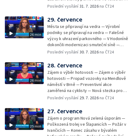
Spor o lokalitu lesa v Rožnově pod
Poslední vysílání
31. 7. 2026
na ČT24
Radhoštěm — Dopady horka na lidský
organismus — Kybernetický incident na
29. července
Masarykově univerzitě — Slavnostní
Města se připravují na vedra — Výrobní
vyřazení absolventů Univerzity obran —
podniky se připravují na vedra — Falešné
26 min
Letní kurzy umění pro mladé — Mobilní
výzvy k uhrazení parkovného — V Hodoníně
kurníky pomáhají na poli
dokončili modernizaci smuteční síně —
Chybějící toalety u dětských hřišť —
Poslední vysílání
30. 7. 2026
na ČT24
Zadržování vody v krajině — Demolice
bývalého nákupního domu Letná — Končí 52.
28. července
ročník Letní filmové školy — 3. ročník
Zájem o výběr hotovosti — Zájem o výběr
komunitní akce Stůl ve středu — Cesta na
hotovosti — Propad vozovky na Mendlově
26 min
podporu paliativní péče
náměstí v Brně — Preventivní akce
zaměřená na cyklisty — Nová stezka pro
cyklisty na Zlínsku — Letecká linka mezi
Poslední vysílání
29. 7. 2026
na ČT24
Brnem a Frankfurtem — Vědci budou
pozorovat zatmění Slunce — Den AČFK na
27. července
Letní filmové škole — Milan Uhde slaví 90 let
Zájem o program Nová zelená úsporám —
— Rekonstrukce vojenského srubu
Poškozená trolej ve Šlapanicích — Požár v
25 min
Ivančicích — Konec zásahu v bývalém