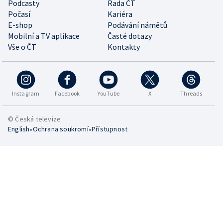
Podcasty
Rada ČT
Počasí
Kariéra
E-shop
Podávání námětů
Mobilní a TV aplikace
Časté dotazy
Vše o ČT
Kontakty
Instagram
Facebook
YouTube
X
Threads
© Česká televize
•
•
English
Ochrana soukromí
Přístupnost