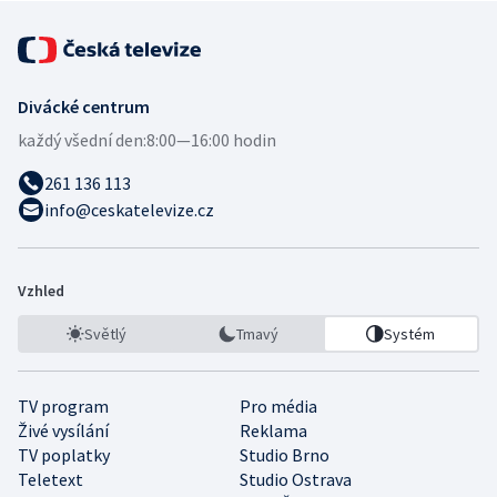
Divácké centrum
každý všední den:
8:00—16:00 hodin
261 136 113
info@ceskatelevize.cz
Vzhled
Světlý
Tmavý
Systém
TV program
Pro média
Živé vysílání
Reklama
TV poplatky
Studio Brno
Teletext
Studio Ostrava