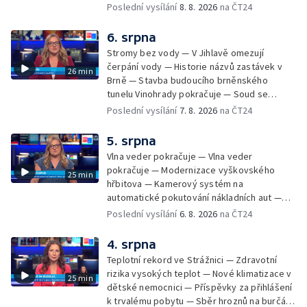
Začíná prodej burčáku — Vedra komplikují
Poslední vysílání
8. 8. 2026
na ČT24
údržbu vody
6. srpna
Stromy bez vody — V Jihlavě omezují
čerpání vody — Historie názvů zastávek v
26 min
Brně — Stavba budoucího brněnského
tunelu Vinohrady pokračuje — Soud se
žhářem zlínského baru — Odložení bourání
Poslední vysílání
7. 8. 2026
na ČT24
vyhořelé budovy ve Zlíně — 55. ročník Barum
Czech Rally Zlín — Začal 7. ročník festivalu
5. srpna
Pop Messe — Přestavba mostu v Hodoníně
Vlna veder pokračuje — Vlna veder
— Fenomén památníčků
pokračuje — Modernizace vyškovského
25 min
hřbitova — Kamerový systém na
automatické pokutování nákladních aut —
Demolice vyhořelé budovy ve Zlíně — Případ
Poslední vysílání
6. 8. 2026
na ČT24
popálení dítěte u soudu — Budoucnost
stadionu na Vyškovsku — Výstraha před
4. srpna
bouřkami — Brno hostí Mezinárodní kytarový
Teplotní rekord ve Strážnici — Zdravotní
festival — Očkování po kousnutí netopýrem
rizika vysokých teplot — Nové klimatizace v
25 min
dětské nemocnici — Příspěvky za přihlášení
k trvalému pobytu — Sběr hroznů na burčák