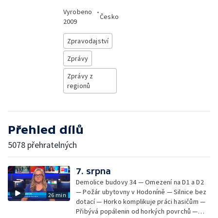
Vyrobeno
•
Česko
2009
Zpravodajství
Zprávy
Zprávy z
regionů
Přehled dílů
5078 přehratelných
7. srpna
Demolice budovy 34 — Omezení na D1 a D2
— Požár ubytovny v Hodoníně — Silnice bez
26 min
dotací — Horko komplikuje práci hasičům —
Přibývá popálenin od horkých povrchů —