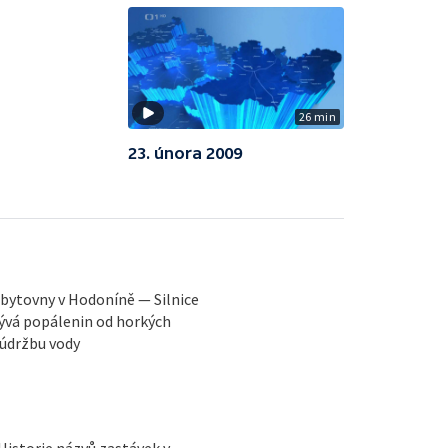
26 min
23. února 2009
bytovny v Hodoníně — Silnice
ývá popálenin od horkých
 údržbu vody
Historie názvů zastávek v