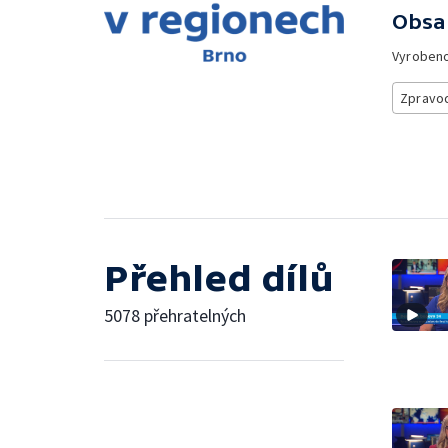
Obsa
Vyroben
Zpravod
Přehled dílů
5078 přehratelných