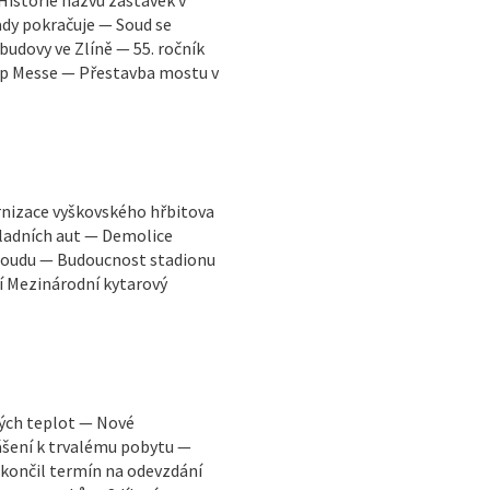
dy pokračuje — Soud se
udovy ve Zlíně — 55. ročník
Pop Messe — Přestavba mostu v
rnizace vyškovského hřbitova
ladních aut — Demolice
 soudu — Budoucnost stadionu
í Mezinárodní kytarový
kých teplot — Nové
ášení k trvalému pobytu —
končil termín na odevzdání