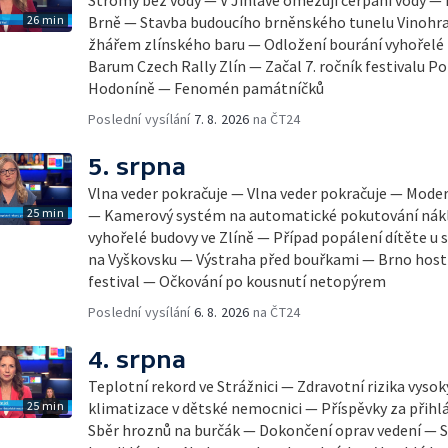
26 min
Brně — Stavba budoucího brněnského tunelu Vinohra
žhářem zlínského baru — Odložení bourání vyhořelé b
Barum Czech Rally Zlín — Začal 7. ročník festivalu 
Hodoníně — Fenomén památníčků
Poslední vysílání
7. 8. 2026
na ČT24
5. srpna
Vlna veder pokračuje — Vlna veder pokračuje — Mode
25 min
— Kamerový systém na automatické pokutování nák
vyhořelé budovy ve Zlíně — Případ popálení dítěte u
na Vyškovsku — Výstraha před bouřkami — Brno host
festival — Očkování po kousnutí netopýrem
Poslední vysílání
6. 8. 2026
na ČT24
4. srpna
Teplotní rekord ve Strážnici — Zdravotní rizika vyso
25 min
klimatizace v dětské nemocnici — Příspěvky za přihl
Sběr hroznů na burčák — Dokončení oprav vedení — S