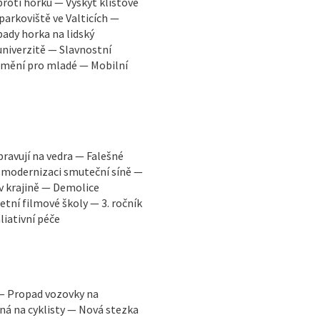
proti horku — Výskyt klíšťové
parkoviště ve Valticích —
ady horka na lidský
niverzitě — Slavnostní
 umění pro mladé — Mobilní
pravují na vedra — Falešné
 modernizaci smuteční síně —
 v krajině — Demolice
tní filmové školy — 3. ročník
liativní péče
 — Propad vozovky na
á na cyklisty — Nová stezka