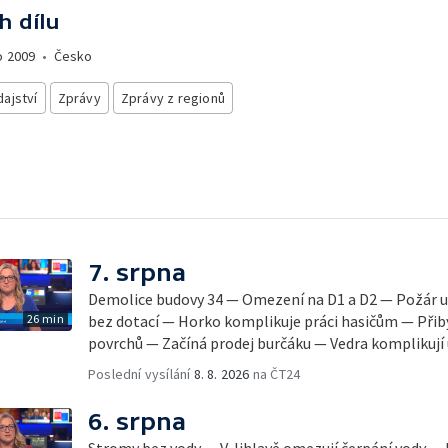
h dílu
o
2009
•
Česko
ajství
Zprávy
Zprávy z regionů
7. srpna
Demolice budovy 34 — Omezení na D1 a D2 — Požár u
26 min
bez dotací — Horko komplikuje práci hasičům — Přib
povrchů — Začíná prodej burčáku — Vedra komplikují
Poslední vysílání
8. 8. 2026
na ČT24
6. srpna
Stromy bez vody — V Jihlavě omezují čerpání vody — 