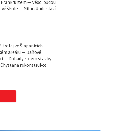
a Frankfurtem — Vědci budou
vé škole — Milan Uhde slaví
trolej ve Šlapanicích —
ském areálu — Daňové
ci — Dohady kolem stavby
— Chystaná rekonstrukce