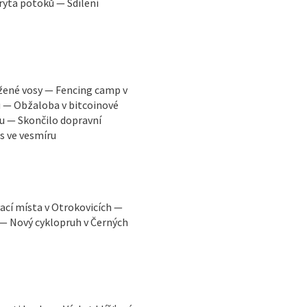
ryta potoků — Sdílení
žené vosy — Fencing camp v
u — Obžaloba v bitcoinové
u — Skončilo dopravní
s ve vesmíru
ací místa v Otrokovicích —
 — Nový cyklopruh v Černých