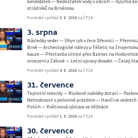
kandidátek — Nedostatek vody v obcích — Vyschlá ko
strážníků na Brněnsku
Poslední vysílání
5. 8. 2026
na ČT24
3. srpna
Následky veder — Úhyn ryb v řece Dřevnici — Přemno
26 min
Brně — Archeologické nálezy u Těšetic na Znojemsk
kauze — Přestavba silnice přes Bzenec na Hodonínsk
omezení u Zašové — Letní opravy divadel — Český hla
Poslední vysílání
4. 8. 2026
na ČT24
31. července
Teplotní rekordy — Rizikové nabídky dotací — Parkov
26 min
Nehodovost v polovině prázdnin — Hasiči ve vedrech
Polích — Květinová výstava ve Věžkách
Poslední vysílání
1. 8. 2026
na ČT24
30. července