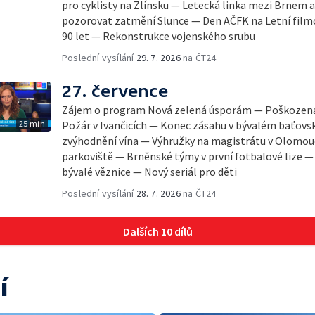
pro cyklisty na Zlínsku — Letecká linka mezi Brnem 
pozorovat zatmění Slunce — Den AČFK na Letní filmo
90 let — Rekonstrukce vojenského srubu
Poslední vysílání
29. 7. 2026
na ČT24
27. července
Zájem o program Nová zelená úsporám — Poškozená 
25 min
Požár v Ivančicích — Konec zásahu v bývalém baťov
zvýhodnění vína — Výhružky na magistrátu v Olomou
parkoviště — Brněnské týmy v první fotbalové lize 
bývalé věznice — Nový seriál pro děti
Poslední vysílání
28. 7. 2026
na ČT24
Dalších 10 dílů
í