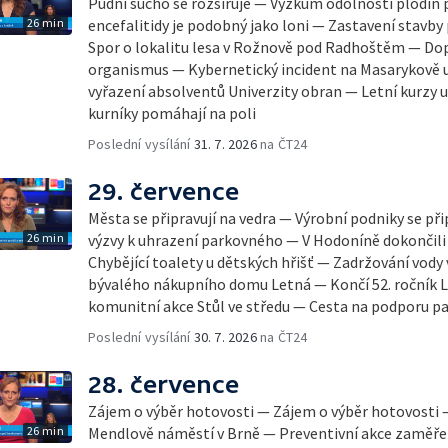
Půdní sucho se rozšiřuje — Výzkum odolnosti plodin 
26 min
encefalitidy je podobný jako loni — Zastavení stavby 
Spor o lokalitu lesa v Rožnově pod Radhoštěm — Dop
organismus — Kybernetický incident na Masarykově u
vyřazení absolventů Univerzity obran — Letní kurzy
kurníky pomáhají na poli
Poslední vysílání
31. 7. 2026
na ČT24
29. července
Města se připravují na vedra — Výrobní podniky se při
26 min
výzvy k uhrazení parkovného — V Hodoníně dokončili
Chybějící toalety u dětských hřišť — Zadržování vody
bývalého nákupního domu Letná — Končí 52. ročník Le
komunitní akce Stůl ve středu — Cesta na podporu pa
Poslední vysílání
30. 7. 2026
na ČT24
28. července
Zájem o výběr hotovosti — Zájem o výběr hotovosti
26 min
Mendlově náměstí v Brně — Preventivní akce zaměřen