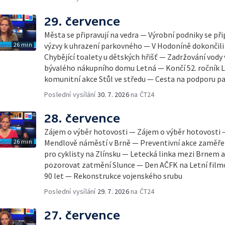
29. července
Města se připravují na vedra — Výrobní podniky se při
26 min
výzvy k uhrazení parkovného — V Hodoníně dokončili
Chybějící toalety u dětských hřišť — Zadržování vody
bývalého nákupního domu Letná — Končí 52. ročník Le
komunitní akce Stůl ve středu — Cesta na podporu pa
Poslední vysílání
30. 7. 2026
na ČT24
28. července
Zájem o výběr hotovosti — Zájem o výběr hotovosti
26 min
Mendlově náměstí v Brně — Preventivní akce zaměřen
pro cyklisty na Zlínsku — Letecká linka mezi Brnem 
pozorovat zatmění Slunce — Den AČFK na Letní filmo
90 let — Rekonstrukce vojenského srubu
Poslední vysílání
29. 7. 2026
na ČT24
27. července