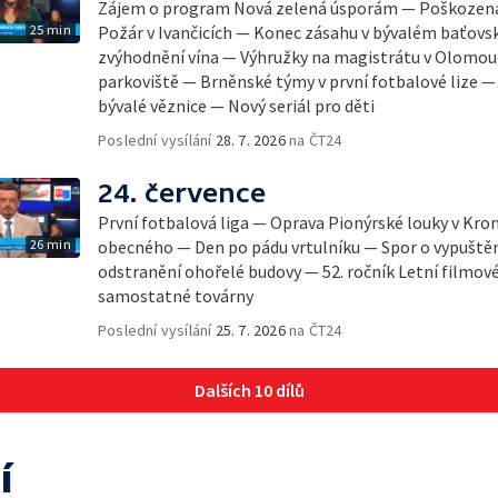
Zájem o program Nová zelená úsporám — Poškozená 
25 min
Požár v Ivančicích — Konec zásahu v bývalém baťov
zvýhodnění vína — Výhružky na magistrátu v Olomou
parkoviště — Brněnské týmy v první fotbalové lize 
bývalé věznice — Nový seriál pro děti
Poslední vysílání
28. 7. 2026
na ČT24
24. července
První fotbalová liga — Oprava Pionýrské louky v Kro
26 min
obecného — Den po pádu vrtulníku — Spor o vypuště
odstranění ohořelé budovy — 52. ročník Letní filmov
samostatné továrny
Poslední vysílání
25. 7. 2026
na ČT24
Dalších 10 dílů
í