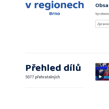
Obsa
Vyroben
Zpravod
Přehled dílů
5077 přehratelných