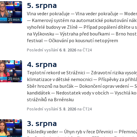
5. srpna
Vlna veder pokračuje — Vlna veder pokračuje — Mode
25 min
— Kamerový systém na automatické pokutování nák
vyhořelé budovy ve Zlíně — Případ popálení dítěte u
na Vyškovsku — Výstraha před bouřkami — Brno host
festival — Očkování po kousnutí netopýrem
Poslední vysílání
6. 8. 2026
na ČT24
4. srpna
Teplotní rekord ve Strážnici — Zdravotní rizika vyso
25 min
klimatizace v dětské nemocnici — Příspěvky za přihl
Sběr hroznů na burčák — Dokončení oprav vedení — S
kandidátek — Nedostatek vody v obcích — Vyschlá ko
strážníků na Brněnsku
Poslední vysílání
5. 8. 2026
na ČT24
3. srpna
Následky veder — Úhyn ryb v řece Dřevnici — Přemno