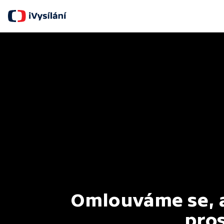
Omlouváme se, al
pros