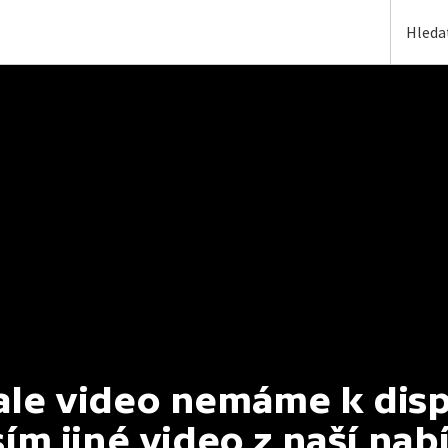
e video nemáme k dispoz
ím jiné video z naší nab