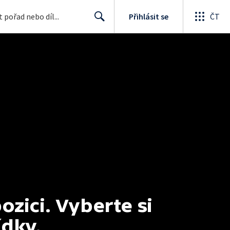
Přihlásit se
ČT
Search
ici. Vyberte si 
ídky.