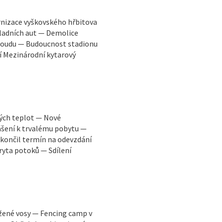
rnizace vyškovského hřbitova
ladních aut — Demolice
 soudu — Budoucnost stadionu
í Mezinárodní kytarový
kých teplot — Nové
ášení k trvalému pobytu —
končil termín na odevzdání
ryta potoků — Sdílení
žené vosy — Fencing camp v