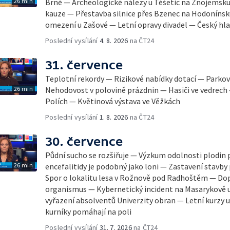
26 min
Brně — Archeologické nálezy u Těšetic na Znojemsk
kauze — Přestavba silnice přes Bzenec na Hodonínsk
omezení u Zašové — Letní opravy divadel — Český hla
Poslední vysílání
4. 8. 2026
na ČT24
31. července
Teplotní rekordy — Rizikové nabídky dotací — Parkov
26 min
Nehodovost v polovině prázdnin — Hasiči ve vedrech
Polích — Květinová výstava ve Věžkách
Poslední vysílání
1. 8. 2026
na ČT24
30. července
Půdní sucho se rozšiřuje — Výzkum odolnosti plodin 
26 min
encefalitidy je podobný jako loni — Zastavení stavby 
Spor o lokalitu lesa v Rožnově pod Radhoštěm — Dop
organismus — Kybernetický incident na Masarykově u
vyřazení absolventů Univerzity obran — Letní kurzy
kurníky pomáhají na poli
Poslední vysílání
31. 7. 2026
na ČT24