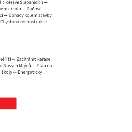
trolej ve Šlapanicích —
ském areálu — Daňové
ci — Dohady kolem stavby
— Chystaná rekonstrukce
měříži — Zachránit karase
ní Nových Mlýnů — Plán na
é školy — Energeticky