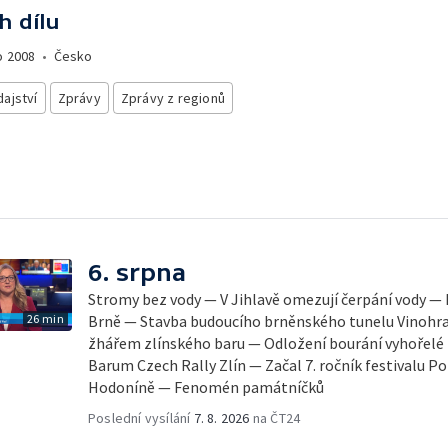
h dílu
o
2008
•
Česko
ajství
Zprávy
Zprávy z regionů
6. srpna
Stromy bez vody — V Jihlavě omezují čerpání vody — 
26 min
Brně — Stavba budoucího brněnského tunelu Vinohra
žhářem zlínského baru — Odložení bourání vyhořelé b
Barum Czech Rally Zlín — Začal 7. ročník festivalu 
Hodoníně — Fenomén památníčků
Poslední vysílání
7. 8. 2026
na ČT24