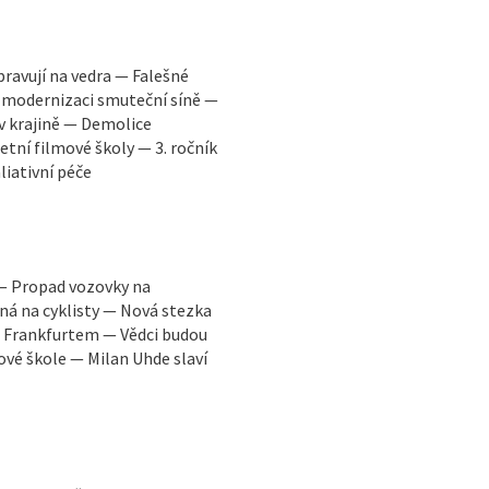
pravují na vedra — Falešné
 modernizaci smuteční síně —
 v krajině — Demolice
tní filmové školy — 3. ročník
liativní péče
 — Propad vozovky na
á na cyklisty — Nová stezka
a Frankfurtem — Vědci budou
vé škole — Milan Uhde slaví