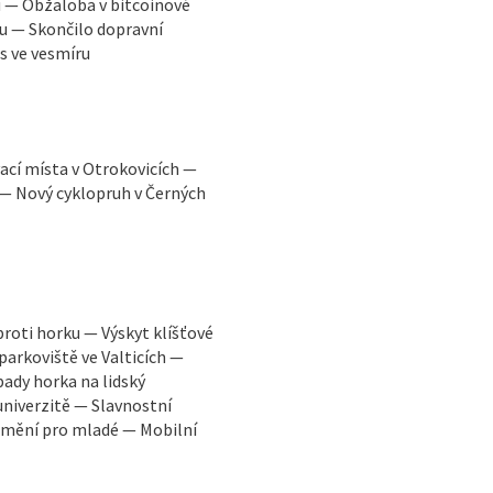
u — Obžaloba v bitcoinové
u — Skončilo dopravní
s ve vesmíru
ací místa v Otrokovicích —
 — Nový cyklopruh v Černých
proti horku — Výskyt klíšťové
parkoviště ve Valticích —
ady horka na lidský
niverzitě — Slavnostní
 umění pro mladé — Mobilní