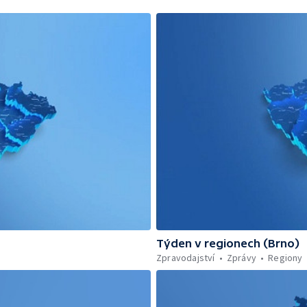
Týden v regionech (Brno)
Zpravodajství
Zprávy
Regiony