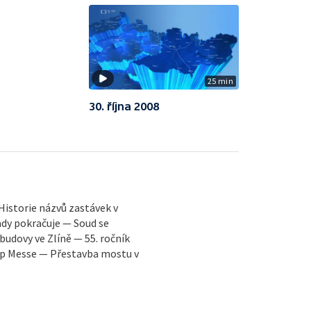
25 min
30. října 2008
Historie názvů zastávek v
dy pokračuje — Soud se
udovy ve Zlíně — 55. ročník
Pop Messe — Přestavba mostu v