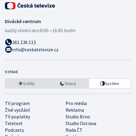
Divácké centrum
každý všední den:
8:00—16:00 hodin
261 136 113
info@ceskatelevize.cz
Vzhled
Světlý
Tmavý
Systém
TV program
Pro média
Živé vysílání
Reklama
TV poplatky
Studio Brno
Teletext
Studio Ostrava
Podcasty
Rada ČT