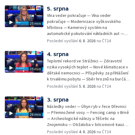
vyhořelé budovy ve Zlíně — 55. ročník Barum
Czech Rally Zlín — Začal 7. ročník festivalu
5. srpna
Pop Messe — Přestavba mostu v Hodoníně
Vlna veder pokračuje — Vlna veder
— Fenomén památníčků
pokračuje — Modernizace vyškovského
25 min
hřbitova — Kamerový systém na
automatické pokutování nákladních aut —
Demolice vyhořelé budovy ve Zlíně — Případ
Poslední vysílání
6. 8. 2026
na ČT24
popálení dítěte u soudu — Budoucnost
stadionu na Vyškovsku — Výstraha před
4. srpna
bouřkami — Brno hostí Mezinárodní kytarový
Teplotní rekord ve Strážnici — Zdravotní
festival — Očkování po kousnutí netopýrem
rizika vysokých teplot — Nové klimatizace v
25 min
dětské nemocnici — Příspěvky za přihlášení
k trvalému pobytu — Sběr hroznů na burčák
— Dokončení oprav vedení — Skončil termín
Poslední vysílání
5. 8. 2026
na ČT24
na odevzdání kandidátek — Nedostatek
vody v obcích — Vyschlá koryta potoků —
3. srpna
Sdílení strážníků na Brněnsku
Následky veder — Úhyn ryb v řece Dřevnici
— Přemnožené vosy — Fencing camp v Brně
26 min
— Archeologické nálezy u Těšetic na
Znojemsku — Obžaloba v bitcoinové kauze
— Přestavba silnice přes Bzenec na
Poslední vysílání
4. 8. 2026
na ČT24