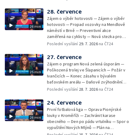
Zadržování vody v krajině — Demolice
bývalého nákupního domu Letná — Končí 52.
28. července
ročník Letní filmové školy — 3. ročník
Zájem o výběr hotovosti — Zájem o výběr
komunitní akce Stůl ve středu — Cesta na
hotovosti — Propad vozovky na Mendlově
26 min
podporu paliativní péče
náměstí v Brně — Preventivní akce
zaměřená na cyklisty — Nová stezka pro
cyklisty na Zlínsku — Letecká linka mezi
Poslední vysílání
29. 7. 2026
na ČT24
Brnem a Frankfurtem — Vědci budou
pozorovat zatmění Slunce — Den AČFK na
27. července
Letní filmové škole — Milan Uhde slaví 90 let
Zájem o program Nová zelená úsporám —
— Rekonstrukce vojenského srubu
Poškozená trolej ve Šlapanicích — Požár v
25 min
Ivančicích — Konec zásahu v bývalém
baťovském areálu — Daňové zvýhodnění
vína — Výhružky na magistrátu v Olomouci —
Poslední vysílání
28. 7. 2026
na ČT24
Dohady kolem stavby parkoviště —
Brněnské týmy v první fotbalové lize —
24. července
Chystaná rekonstrukce bývalé věznice —
První fotbalová liga — Oprava Pionýrské
Nový seriál pro děti
louky v Kroměříži — Zachránit karase
26 min
obecného — Den po pádu vrtulníku — Spor o
vypuštění Nových Mlýnů — Plán na
odstranění ohořelé budovy — 52. ročník
Poslední vysílání
25. 7. 2026
na ČT24