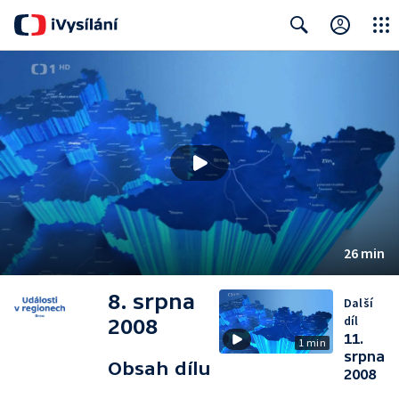
Close
Search
26 min
8. srpna
Další
díl
2008
11.
1 min
srpna
Obsah dílu
2008