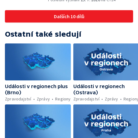
Letní filmové školy — Energeticky
samostatné továrny
Dalších 10 dílů
Ostatní také sledují
Události v regionech plus
Události v regionech
(Brno)
(Ostrava)
Zpravodajství
Zprávy
Regiony
Zpravodajství
Zprávy
Region