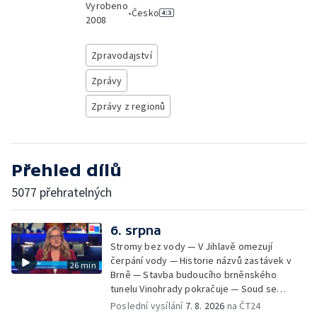
Vyrobeno
•
Česko
2008
Zpravodajství
Zprávy
Zprávy z regionů
Přehled dílů
5077 přehratelných
6. srpna
Stromy bez vody — V Jihlavě omezují
čerpání vody — Historie názvů zastávek v
26 min
Brně — Stavba budoucího brněnského
tunelu Vinohrady pokračuje — Soud se
žhářem zlínského baru — Odložení bourání
Poslední vysílání
7. 8. 2026
na ČT24