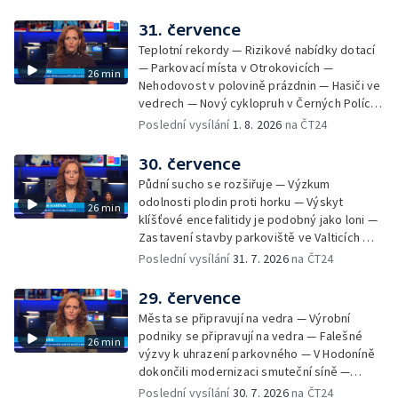
Hodonínsku — Skončilo dopravní omezení u
Zašové — Letní opravy divadel — Český hlas
31. července
ve vesmíru
Teplotní rekordy — Rizikové nabídky dotací
— Parkovací místa v Otrokovicích —
26 min
Nehodovost v polovině prázdnin — Hasiči ve
vedrech — Nový cyklopruh v Černých Polích
— Květinová výstava ve Věžkách
Poslední vysílání
1. 8. 2026
na ČT24
30. července
Půdní sucho se rozšiřuje — Výzkum
odolnosti plodin proti horku — Výskyt
26 min
klíšťové encefalitidy je podobný jako loni —
Zastavení stavby parkoviště ve Valticích —
Spor o lokalitu lesa v Rožnově pod
Poslední vysílání
31. 7. 2026
na ČT24
Radhoštěm — Dopady horka na lidský
organismus — Kybernetický incident na
29. července
Masarykově univerzitě — Slavnostní
Města se připravují na vedra — Výrobní
vyřazení absolventů Univerzity obran —
podniky se připravují na vedra — Falešné
26 min
Letní kurzy umění pro mladé — Mobilní
výzvy k uhrazení parkovného — V Hodoníně
kurníky pomáhají na poli
dokončili modernizaci smuteční síně —
Chybějící toalety u dětských hřišť —
Poslední vysílání
30. 7. 2026
na ČT24