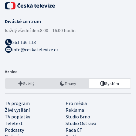
Divácké centrum
každý všední den:
8:00—16:00 hodin
261 136 113
info@ceskatelevize.cz
Vzhled
Světlý
Tmavý
Systém
TV program
Pro média
Živé vysílání
Reklama
TV poplatky
Studio Brno
Teletext
Studio Ostrava
Podcasty
Rada ČT