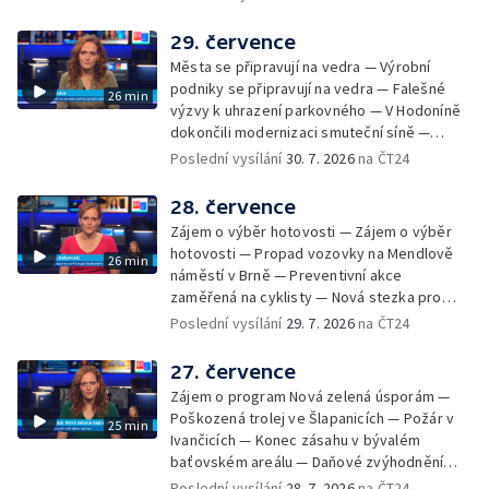
Radhoštěm — Dopady horka na lidský
organismus — Kybernetický incident na
29. července
Masarykově univerzitě — Slavnostní
Města se připravují na vedra — Výrobní
vyřazení absolventů Univerzity obran —
podniky se připravují na vedra — Falešné
26 min
Letní kurzy umění pro mladé — Mobilní
výzvy k uhrazení parkovného — V Hodoníně
kurníky pomáhají na poli
dokončili modernizaci smuteční síně —
Chybějící toalety u dětských hřišť —
Poslední vysílání
30. 7. 2026
na ČT24
Zadržování vody v krajině — Demolice
bývalého nákupního domu Letná — Končí 52.
28. července
ročník Letní filmové školy — 3. ročník
Zájem o výběr hotovosti — Zájem o výběr
komunitní akce Stůl ve středu — Cesta na
hotovosti — Propad vozovky na Mendlově
26 min
podporu paliativní péče
náměstí v Brně — Preventivní akce
zaměřená na cyklisty — Nová stezka pro
cyklisty na Zlínsku — Letecká linka mezi
Poslední vysílání
29. 7. 2026
na ČT24
Brnem a Frankfurtem — Vědci budou
pozorovat zatmění Slunce — Den AČFK na
27. července
Letní filmové škole — Milan Uhde slaví 90 let
Zájem o program Nová zelená úsporám —
— Rekonstrukce vojenského srubu
Poškozená trolej ve Šlapanicích — Požár v
25 min
Ivančicích — Konec zásahu v bývalém
baťovském areálu — Daňové zvýhodnění
vína — Výhružky na magistrátu v Olomouci —
Poslední vysílání
28. 7. 2026
na ČT24