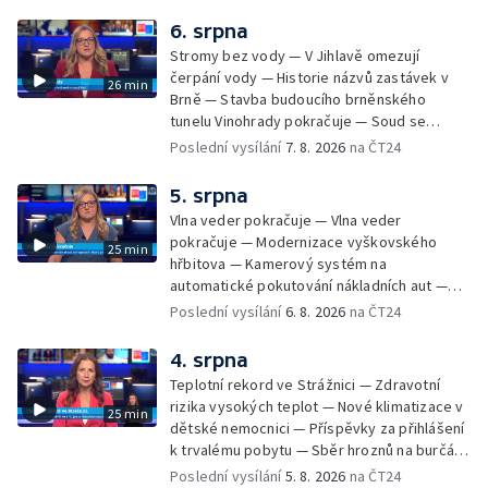
údržbu vody
6. srpna
Stromy bez vody — V Jihlavě omezují
čerpání vody — Historie názvů zastávek v
26 min
Brně — Stavba budoucího brněnského
tunelu Vinohrady pokračuje — Soud se
žhářem zlínského baru — Odložení bourání
Poslední vysílání
7. 8. 2026
na ČT24
vyhořelé budovy ve Zlíně — 55. ročník Barum
Czech Rally Zlín — Začal 7. ročník festivalu
5. srpna
Pop Messe — Přestavba mostu v Hodoníně
Vlna veder pokračuje — Vlna veder
— Fenomén památníčků
pokračuje — Modernizace vyškovského
25 min
hřbitova — Kamerový systém na
automatické pokutování nákladních aut —
Demolice vyhořelé budovy ve Zlíně — Případ
Poslední vysílání
6. 8. 2026
na ČT24
popálení dítěte u soudu — Budoucnost
stadionu na Vyškovsku — Výstraha před
4. srpna
bouřkami — Brno hostí Mezinárodní kytarový
Teplotní rekord ve Strážnici — Zdravotní
festival — Očkování po kousnutí netopýrem
rizika vysokých teplot — Nové klimatizace v
25 min
dětské nemocnici — Příspěvky za přihlášení
k trvalému pobytu — Sběr hroznů na burčák
— Dokončení oprav vedení — Skončil termín
Poslední vysílání
5. 8. 2026
na ČT24