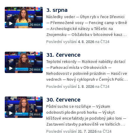
na odevzdání kandidátek — Nedostatek
vody v obcích — Vyschlá koryta potoků —
3. srpna
Sdílení strážníků na Brněnsku
Následky veder — Úhyn ryb v řece Dřevnici
— Přemnožené vosy — Fencing camp v Brně
26 min
— Archeologické nálezy u Těšetic na
Znojemsku — Obžaloba v bitcoinové kauze
— Přestavba silnice přes Bzenec na
Poslední vysílání
4. 8. 2026
na ČT24
Hodonínsku — Skončilo dopravní omezení u
Zašové — Letní opravy divadel — Český hlas
31. července
ve vesmíru
Teplotní rekordy — Rizikové nabídky dotací
— Parkovací místa v Otrokovicích —
26 min
Nehodovost v polovině prázdnin — Hasiči ve
vedrech — Nový cyklopruh v Černých Polích
— Květinová výstava ve Věžkách
Poslední vysílání
1. 8. 2026
na ČT24
30. července
Půdní sucho se rozšiřuje — Výzkum
odolnosti plodin proti horku — Výskyt
26 min
klíšťové encefalitidy je podobný jako loni —
Zastavení stavby parkoviště ve Valticích —
Spor o lokalitu lesa v Rožnově pod
Poslední vysílání
31. 7. 2026
na ČT24