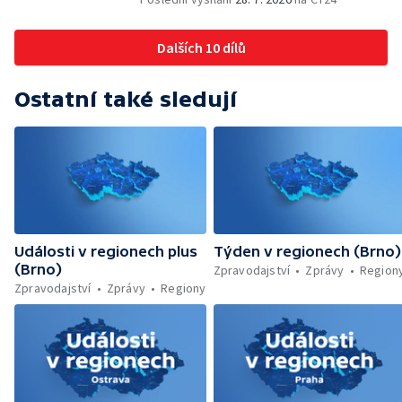
Dohady kolem stavby parkoviště —
Brněnské týmy v první fotbalové lize —
Dalších 10 dílů
Chystaná rekonstrukce bývalé věznice —
Nový seriál pro děti
Ostatní také sledují
Události v regionech plus
Týden v regionech (Brno)
(Brno)
Zpravodajství
Zprávy
Region
Zpravodajství
Zprávy
Regiony