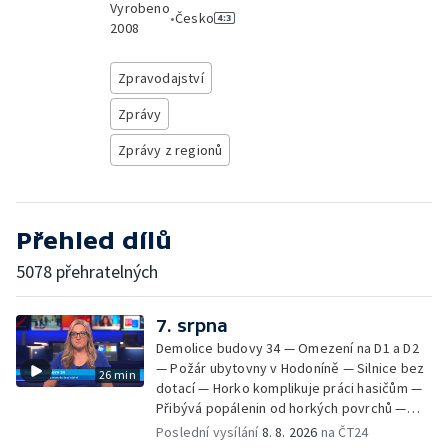
Vyrobeno
•
Česko
2008
Zpravodajství
Zprávy
Zprávy z regionů
Přehled dílů
5078 přehratelných
7. srpna
Demolice budovy 34 — Omezení na D1 a D2
— Požár ubytovny v Hodoníně — Silnice bez
26 min
dotací — Horko komplikuje práci hasičům —
Přibývá popálenin od horkých povrchů —
Začíná prodej burčáku — Vedra komplikují
Poslední vysílání
8. 8. 2026
na ČT24