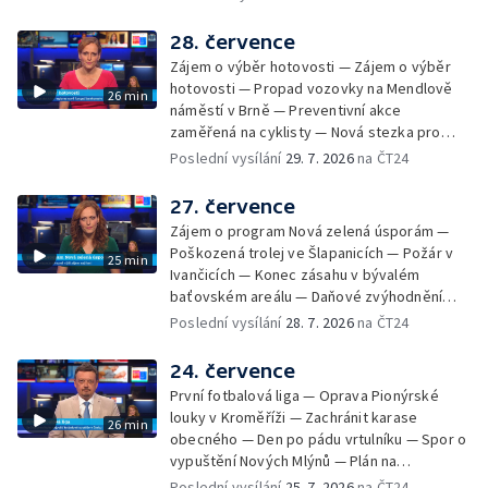
Zadržování vody v krajině — Demolice
bývalého nákupního domu Letná — Končí 52.
28. července
ročník Letní filmové školy — 3. ročník
Zájem o výběr hotovosti — Zájem o výběr
komunitní akce Stůl ve středu — Cesta na
hotovosti — Propad vozovky na Mendlově
26 min
podporu paliativní péče
náměstí v Brně — Preventivní akce
zaměřená na cyklisty — Nová stezka pro
cyklisty na Zlínsku — Letecká linka mezi
Poslední vysílání
29. 7. 2026
na ČT24
Brnem a Frankfurtem — Vědci budou
pozorovat zatmění Slunce — Den AČFK na
27. července
Letní filmové škole — Milan Uhde slaví 90 let
Zájem o program Nová zelená úsporám —
— Rekonstrukce vojenského srubu
Poškozená trolej ve Šlapanicích — Požár v
25 min
Ivančicích — Konec zásahu v bývalém
baťovském areálu — Daňové zvýhodnění
vína — Výhružky na magistrátu v Olomouci —
Poslední vysílání
28. 7. 2026
na ČT24
Dohady kolem stavby parkoviště —
Brněnské týmy v první fotbalové lize —
24. července
Chystaná rekonstrukce bývalé věznice —
První fotbalová liga — Oprava Pionýrské
Nový seriál pro děti
louky v Kroměříži — Zachránit karase
26 min
obecného — Den po pádu vrtulníku — Spor o
vypuštění Nových Mlýnů — Plán na
odstranění ohořelé budovy — 52. ročník
Poslední vysílání
25. 7. 2026
na ČT24