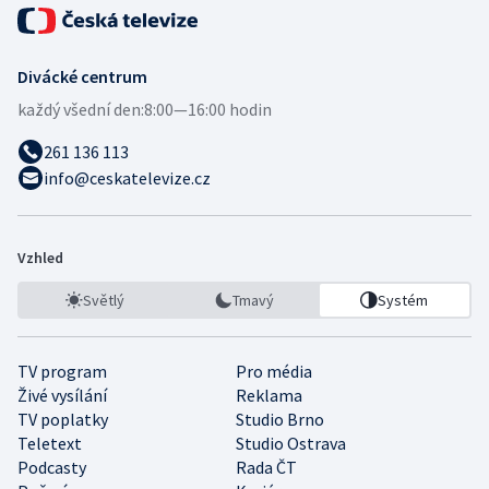
Divácké centrum
každý všední den:
8:00—16:00 hodin
261 136 113
info@ceskatelevize.cz
Vzhled
Světlý
Tmavý
Systém
TV program
Pro média
Živé vysílání
Reklama
TV poplatky
Studio Brno
Teletext
Studio Ostrava
Podcasty
Rada ČT