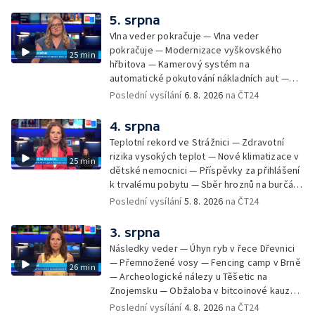
vyhořelé budovy ve Zlíně — 55. ročník Barum
Czech Rally Zlín — Začal 7. ročník festivalu
5. srpna
Pop Messe — Přestavba mostu v Hodoníně
Vlna veder pokračuje — Vlna veder
— Fenomén památníčků
pokračuje — Modernizace vyškovského
25 min
hřbitova — Kamerový systém na
automatické pokutování nákladních aut —
Demolice vyhořelé budovy ve Zlíně — Případ
Poslední vysílání
6. 8. 2026
na ČT24
popálení dítěte u soudu — Budoucnost
stadionu na Vyškovsku — Výstraha před
4. srpna
bouřkami — Brno hostí Mezinárodní kytarový
Teplotní rekord ve Strážnici — Zdravotní
festival — Očkování po kousnutí netopýrem
rizika vysokých teplot — Nové klimatizace v
25 min
dětské nemocnici — Příspěvky za přihlášení
k trvalému pobytu — Sběr hroznů na burčák
— Dokončení oprav vedení — Skončil termín
Poslední vysílání
5. 8. 2026
na ČT24
na odevzdání kandidátek — Nedostatek
vody v obcích — Vyschlá koryta potoků —
3. srpna
Sdílení strážníků na Brněnsku
Následky veder — Úhyn ryb v řece Dřevnici
— Přemnožené vosy — Fencing camp v Brně
26 min
— Archeologické nálezy u Těšetic na
Znojemsku — Obžaloba v bitcoinové kauze
— Přestavba silnice přes Bzenec na
Poslední vysílání
4. 8. 2026
na ČT24