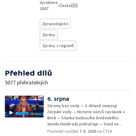
Vyrobeno
•
Česko
2007
Zpravodajství
Zprávy
Zprávy z regionů
Přehled dílů
5077 přehratelných
6. srpna
Stromy bez vody — V Jihlavě omezují
čerpání vody — Historie názvů zastávek v
26 min
Brně — Stavba budoucího brněnského
tunelu Vinohrady pokračuje — Soud se
žhářem zlínského baru — Odložení bourání
Poslední vysílání
7. 8. 2026
na ČT24