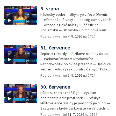
na odevzdání kandidátek — Nedostatek
vody v obcích — Vyschlá koryta potoků —
3. srpna
Sdílení strážníků na Brněnsku
Následky veder — Úhyn ryb v řece Dřevnici
— Přemnožené vosy — Fencing camp v Brně
26 min
— Archeologické nálezy u Těšetic na
Znojemsku — Obžaloba v bitcoinové kauze
— Přestavba silnice přes Bzenec na
Poslední vysílání
4. 8. 2026
na ČT24
Hodonínsku — Skončilo dopravní omezení u
Zašové — Letní opravy divadel — Český hlas
31. července
ve vesmíru
Teplotní rekordy — Rizikové nabídky dotací
— Parkovací místa v Otrokovicích —
26 min
Nehodovost v polovině prázdnin — Hasiči ve
vedrech — Nový cyklopruh v Černých Polích
— Květinová výstava ve Věžkách
Poslední vysílání
1. 8. 2026
na ČT24
30. července
Půdní sucho se rozšiřuje — Výzkum
odolnosti plodin proti horku — Výskyt
26 min
klíšťové encefalitidy je podobný jako loni —
Zastavení stavby parkoviště ve Valticích —
Spor o lokalitu lesa v Rožnově pod
Poslední vysílání
31. 7. 2026
na ČT24