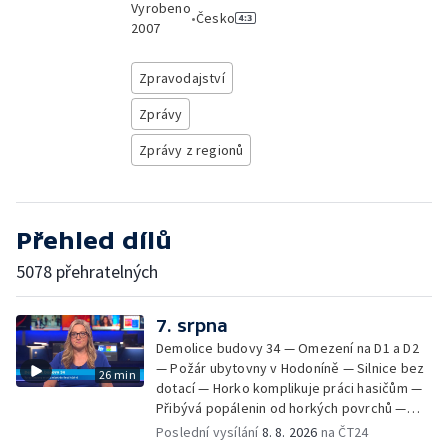
Vyrobeno
•
Česko
2007
Zpravodajství
Zprávy
Zprávy z regionů
Přehled dílů
5078 přehratelných
7. srpna
Demolice budovy 34 — Omezení na D1 a D2
— Požár ubytovny v Hodoníně — Silnice bez
26 min
dotací — Horko komplikuje práci hasičům —
Přibývá popálenin od horkých povrchů —
Začíná prodej burčáku — Vedra komplikují
Poslední vysílání
8. 8. 2026
na ČT24