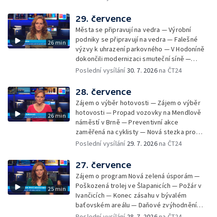
Radhoštěm — Dopady horka na lidský
organismus — Kybernetický incident na
29. července
Masarykově univerzitě — Slavnostní
Města se připravují na vedra — Výrobní
vyřazení absolventů Univerzity obran —
podniky se připravují na vedra — Falešné
26 min
Letní kurzy umění pro mladé — Mobilní
výzvy k uhrazení parkovného — V Hodoníně
kurníky pomáhají na poli
dokončili modernizaci smuteční síně —
Chybějící toalety u dětských hřišť —
Poslední vysílání
30. 7. 2026
na ČT24
Zadržování vody v krajině — Demolice
bývalého nákupního domu Letná — Končí 52.
28. července
ročník Letní filmové školy — 3. ročník
Zájem o výběr hotovosti — Zájem o výběr
komunitní akce Stůl ve středu — Cesta na
hotovosti — Propad vozovky na Mendlově
26 min
podporu paliativní péče
náměstí v Brně — Preventivní akce
zaměřená na cyklisty — Nová stezka pro
cyklisty na Zlínsku — Letecká linka mezi
Poslední vysílání
29. 7. 2026
na ČT24
Brnem a Frankfurtem — Vědci budou
pozorovat zatmění Slunce — Den AČFK na
27. července
Letní filmové škole — Milan Uhde slaví 90 let
Zájem o program Nová zelená úsporám —
— Rekonstrukce vojenského srubu
Poškozená trolej ve Šlapanicích — Požár v
25 min
Ivančicích — Konec zásahu v bývalém
baťovském areálu — Daňové zvýhodnění
vína — Výhružky na magistrátu v Olomouci —
Poslední vysílání
28. 7. 2026
na ČT24