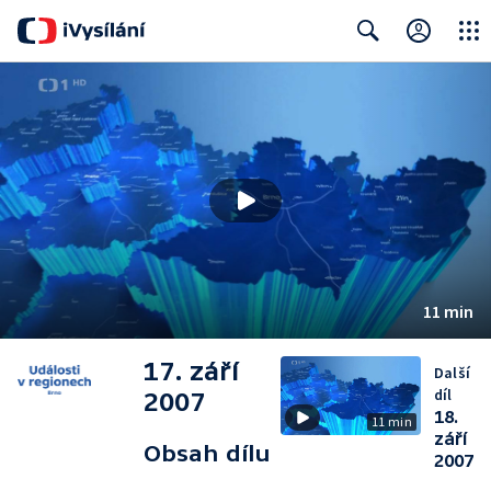
Close
Search
11 min
17. září
Další
díl
2007
18.
11 min
září
Obsah dílu
2007