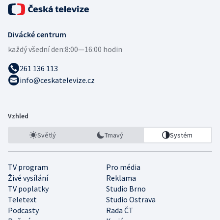
Divácké centrum
každý všední den:
8:00—16:00 hodin
261 136 113
info@ceskatelevize.cz
Vzhled
Světlý
Tmavý
Systém
TV program
Pro média
Živé vysílání
Reklama
TV poplatky
Studio Brno
Teletext
Studio Ostrava
Podcasty
Rada ČT