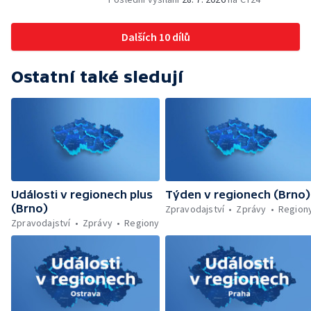
Dohady kolem stavby parkoviště —
Brněnské týmy v první fotbalové lize —
Dalších 10 dílů
Chystaná rekonstrukce bývalé věznice —
Nový seriál pro děti
Ostatní také sledují
Události v regionech plus
Týden v regionech (Brno)
(Brno)
Zpravodajství
Zprávy
Region
Zpravodajství
Zprávy
Regiony