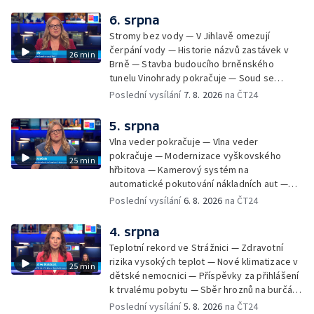
údržbu vody
6. srpna
Stromy bez vody — V Jihlavě omezují
čerpání vody — Historie názvů zastávek v
26 min
Brně — Stavba budoucího brněnského
tunelu Vinohrady pokračuje — Soud se
žhářem zlínského baru — Odložení bourání
Poslední vysílání
7. 8. 2026
na ČT24
vyhořelé budovy ve Zlíně — 55. ročník Barum
Czech Rally Zlín — Začal 7. ročník festivalu
5. srpna
Pop Messe — Přestavba mostu v Hodoníně
Vlna veder pokračuje — Vlna veder
— Fenomén památníčků
pokračuje — Modernizace vyškovského
25 min
hřbitova — Kamerový systém na
automatické pokutování nákladních aut —
Demolice vyhořelé budovy ve Zlíně — Případ
Poslední vysílání
6. 8. 2026
na ČT24
popálení dítěte u soudu — Budoucnost
stadionu na Vyškovsku — Výstraha před
4. srpna
bouřkami — Brno hostí Mezinárodní kytarový
Teplotní rekord ve Strážnici — Zdravotní
festival — Očkování po kousnutí netopýrem
rizika vysokých teplot — Nové klimatizace v
25 min
dětské nemocnici — Příspěvky za přihlášení
k trvalému pobytu — Sběr hroznů na burčák
— Dokončení oprav vedení — Skončil termín
Poslední vysílání
5. 8. 2026
na ČT24