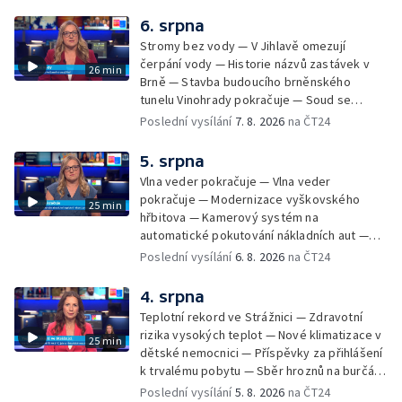
údržbu vody
6. srpna
Stromy bez vody — V Jihlavě omezují
čerpání vody — Historie názvů zastávek v
26 min
Brně — Stavba budoucího brněnského
tunelu Vinohrady pokračuje — Soud se
žhářem zlínského baru — Odložení bourání
Poslední vysílání
7. 8. 2026
na ČT24
vyhořelé budovy ve Zlíně — 55. ročník Barum
Czech Rally Zlín — Začal 7. ročník festivalu
5. srpna
Pop Messe — Přestavba mostu v Hodoníně
Vlna veder pokračuje — Vlna veder
— Fenomén památníčků
pokračuje — Modernizace vyškovského
25 min
hřbitova — Kamerový systém na
automatické pokutování nákladních aut —
Demolice vyhořelé budovy ve Zlíně — Případ
Poslední vysílání
6. 8. 2026
na ČT24
popálení dítěte u soudu — Budoucnost
stadionu na Vyškovsku — Výstraha před
4. srpna
bouřkami — Brno hostí Mezinárodní kytarový
Teplotní rekord ve Strážnici — Zdravotní
festival — Očkování po kousnutí netopýrem
rizika vysokých teplot — Nové klimatizace v
25 min
dětské nemocnici — Příspěvky za přihlášení
k trvalému pobytu — Sběr hroznů na burčák
— Dokončení oprav vedení — Skončil termín
Poslední vysílání
5. 8. 2026
na ČT24