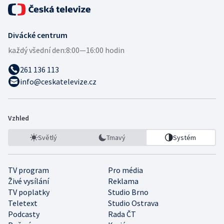
Divácké centrum
každý všední den:
8:00—16:00 hodin
261 136 113
info@ceskatelevize.cz
Vzhled
Světlý
Tmavý
Systém
TV program
Pro média
Živé vysílání
Reklama
TV poplatky
Studio Brno
Teletext
Studio Ostrava
Podcasty
Rada ČT