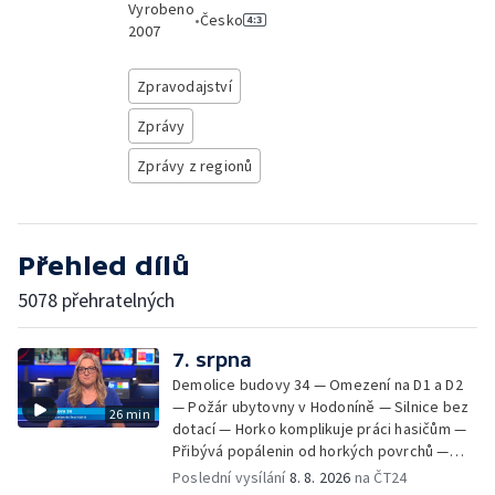
Vyrobeno
•
Česko
2007
Zpravodajství
Zprávy
Zprávy z regionů
Přehled dílů
5078 přehratelných
7. srpna
Demolice budovy 34 — Omezení na D1 a D2
— Požár ubytovny v Hodoníně — Silnice bez
26 min
dotací — Horko komplikuje práci hasičům —
Přibývá popálenin od horkých povrchů —
Začíná prodej burčáku — Vedra komplikují
Poslední vysílání
8. 8. 2026
na ČT24