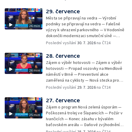
Radhoštěm — Dopady horka na lidský
organismus — Kybernetický incident na
29. července
Masarykově univerzitě — Slavnostní
Města se připravují na vedra — Výrobní
vyřazení absolventů Univerzity obran —
podniky se připravují na vedra — Falešné
26 min
Letní kurzy umění pro mladé — Mobilní
výzvy k uhrazení parkovného — V Hodoníně
kurníky pomáhají na poli
dokončili modernizaci smuteční síně —
Chybějící toalety u dětských hřišť —
Poslední vysílání
30. 7. 2026
na ČT24
Zadržování vody v krajině — Demolice
bývalého nákupního domu Letná — Končí 52.
28. července
ročník Letní filmové školy — 3. ročník
Zájem o výběr hotovosti — Zájem o výběr
komunitní akce Stůl ve středu — Cesta na
hotovosti — Propad vozovky na Mendlově
26 min
podporu paliativní péče
náměstí v Brně — Preventivní akce
zaměřená na cyklisty — Nová stezka pro
cyklisty na Zlínsku — Letecká linka mezi
Poslední vysílání
29. 7. 2026
na ČT24
Brnem a Frankfurtem — Vědci budou
pozorovat zatmění Slunce — Den AČFK na
27. července
Letní filmové škole — Milan Uhde slaví 90 let
Zájem o program Nová zelená úsporám —
— Rekonstrukce vojenského srubu
Poškozená trolej ve Šlapanicích — Požár v
25 min
Ivančicích — Konec zásahu v bývalém
baťovském areálu — Daňové zvýhodnění
vína — Výhružky na magistrátu v Olomouci —
Poslední vysílání
28. 7. 2026
na ČT24