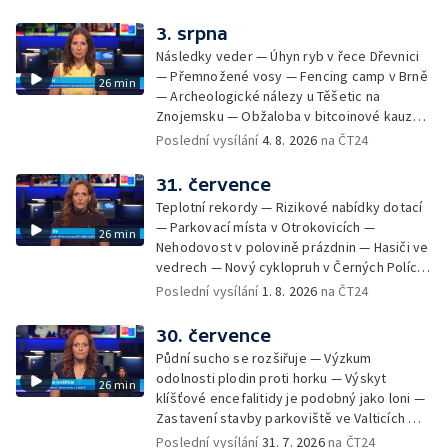
na odevzdání kandidátek — Nedostatek
vody v obcích — Vyschlá koryta potoků —
3. srpna
Sdílení strážníků na Brněnsku
Následky veder — Úhyn ryb v řece Dřevnici
— Přemnožené vosy — Fencing camp v Brně
26 min
— Archeologické nálezy u Těšetic na
Znojemsku — Obžaloba v bitcoinové kauze
— Přestavba silnice přes Bzenec na
Poslední vysílání
4. 8. 2026
na ČT24
Hodonínsku — Skončilo dopravní omezení u
Zašové — Letní opravy divadel — Český hlas
31. července
ve vesmíru
Teplotní rekordy — Rizikové nabídky dotací
— Parkovací místa v Otrokovicích —
26 min
Nehodovost v polovině prázdnin — Hasiči ve
vedrech — Nový cyklopruh v Černých Polích
— Květinová výstava ve Věžkách
Poslední vysílání
1. 8. 2026
na ČT24
30. července
Půdní sucho se rozšiřuje — Výzkum
odolnosti plodin proti horku — Výskyt
26 min
klíšťové encefalitidy je podobný jako loni —
Zastavení stavby parkoviště ve Valticích —
Spor o lokalitu lesa v Rožnově pod
Poslední vysílání
31. 7. 2026
na ČT24