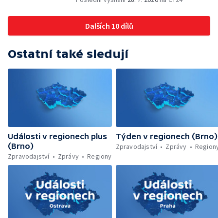
Dohady kolem stavby parkoviště —
Brněnské týmy v první fotbalové lize —
Dalších 10 dílů
Chystaná rekonstrukce bývalé věznice —
Nový seriál pro děti
Ostatní také sledují
Události v regionech plus
Týden v regionech (Brno)
(Brno)
Zpravodajství
Zprávy
Region
Zpravodajství
Zprávy
Regiony