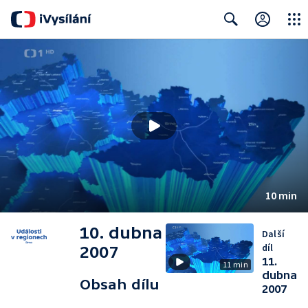
Close
Search
10 min
10. dubna
Další
díl
2007
11.
11 min
dubna
Obsah dílu
2007