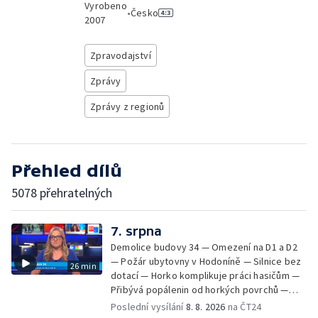
Vyrobeno
•
Česko
2007
Zpravodajství
Zprávy
Zprávy z regionů
Přehled dílů
5078 přehratelných
7. srpna
Demolice budovy 34 — Omezení na D1 a D2
— Požár ubytovny v Hodoníně — Silnice bez
26 min
dotací — Horko komplikuje práci hasičům —
Přibývá popálenin od horkých povrchů —
Začíná prodej burčáku — Vedra komplikují
Poslední vysílání
8. 8. 2026
na ČT24