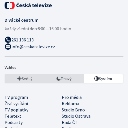
Divácké centrum
každý všední den:
8:00—16:00 hodin
261 136 113
info@ceskatelevize.cz
Vzhled
Světlý
Tmavý
Systém
TV program
Pro média
Živé vysílání
Reklama
TV poplatky
Studio Brno
Teletext
Studio Ostrava
Podcasty
Rada ČT