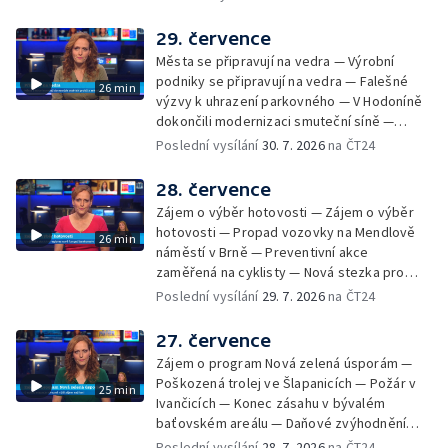
Radhoštěm — Dopady horka na lidský
organismus — Kybernetický incident na
29. července
Masarykově univerzitě — Slavnostní
Města se připravují na vedra — Výrobní
vyřazení absolventů Univerzity obran —
podniky se připravují na vedra — Falešné
26 min
Letní kurzy umění pro mladé — Mobilní
výzvy k uhrazení parkovného — V Hodoníně
kurníky pomáhají na poli
dokončili modernizaci smuteční síně —
Chybějící toalety u dětských hřišť —
Poslední vysílání
30. 7. 2026
na ČT24
Zadržování vody v krajině — Demolice
bývalého nákupního domu Letná — Končí 52.
28. července
ročník Letní filmové školy — 3. ročník
Zájem o výběr hotovosti — Zájem o výběr
komunitní akce Stůl ve středu — Cesta na
hotovosti — Propad vozovky na Mendlově
26 min
podporu paliativní péče
náměstí v Brně — Preventivní akce
zaměřená na cyklisty — Nová stezka pro
cyklisty na Zlínsku — Letecká linka mezi
Poslední vysílání
29. 7. 2026
na ČT24
Brnem a Frankfurtem — Vědci budou
pozorovat zatmění Slunce — Den AČFK na
27. července
Letní filmové škole — Milan Uhde slaví 90 let
Zájem o program Nová zelená úsporám —
— Rekonstrukce vojenského srubu
Poškozená trolej ve Šlapanicích — Požár v
25 min
Ivančicích — Konec zásahu v bývalém
baťovském areálu — Daňové zvýhodnění
vína — Výhružky na magistrátu v Olomouci —
Poslední vysílání
28. 7. 2026
na ČT24