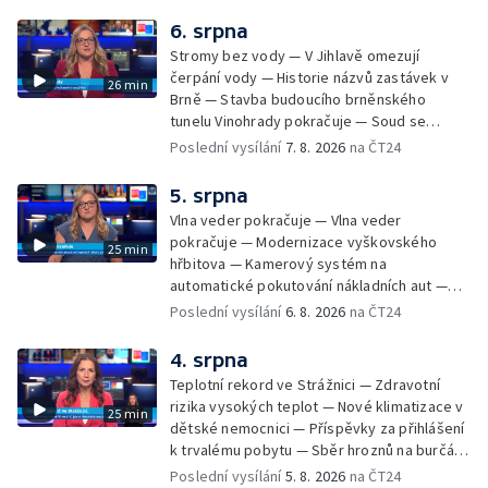
údržbu vody
6. srpna
Stromy bez vody — V Jihlavě omezují
čerpání vody — Historie názvů zastávek v
26 min
Brně — Stavba budoucího brněnského
tunelu Vinohrady pokračuje — Soud se
žhářem zlínského baru — Odložení bourání
Poslední vysílání
7. 8. 2026
na ČT24
vyhořelé budovy ve Zlíně — 55. ročník Barum
Czech Rally Zlín — Začal 7. ročník festivalu
5. srpna
Pop Messe — Přestavba mostu v Hodoníně
Vlna veder pokračuje — Vlna veder
— Fenomén památníčků
pokračuje — Modernizace vyškovského
25 min
hřbitova — Kamerový systém na
automatické pokutování nákladních aut —
Demolice vyhořelé budovy ve Zlíně — Případ
Poslední vysílání
6. 8. 2026
na ČT24
popálení dítěte u soudu — Budoucnost
stadionu na Vyškovsku — Výstraha před
4. srpna
bouřkami — Brno hostí Mezinárodní kytarový
Teplotní rekord ve Strážnici — Zdravotní
festival — Očkování po kousnutí netopýrem
rizika vysokých teplot — Nové klimatizace v
25 min
dětské nemocnici — Příspěvky za přihlášení
k trvalému pobytu — Sběr hroznů na burčák
— Dokončení oprav vedení — Skončil termín
Poslední vysílání
5. 8. 2026
na ČT24