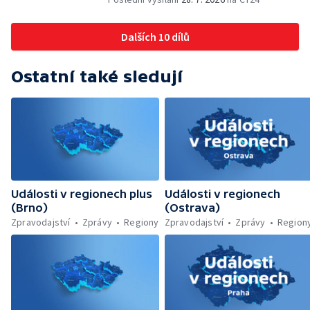
Dohady kolem stavby parkoviště —
Brněnské týmy v první fotbalové lize —
Dalších 10 dílů
Chystaná rekonstrukce bývalé věznice —
Nový seriál pro děti
Ostatní také sledují
Události v regionech plus
Události v regionech
(Brno)
(Ostrava)
Zpravodajství
Zprávy
Regiony
Zpravodajství
Zprávy
Region