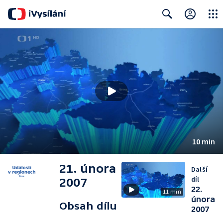
Close
Search
10 min
21. února
Další
díl
2007
22.
11 min
února
Obsah dílu
2007