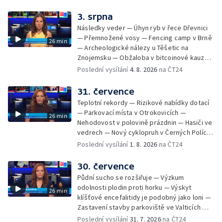
na odevzdání kandidátek — Nedostatek
vody v obcích — Vyschlá koryta potoků —
3. srpna
Sdílení strážníků na Brněnsku
Následky veder — Úhyn ryb v řece Dřevnici
— Přemnožené vosy — Fencing camp v Brně
26 min
— Archeologické nálezy u Těšetic na
Znojemsku — Obžaloba v bitcoinové kauze
— Přestavba silnice přes Bzenec na
Poslední vysílání
4. 8. 2026
na ČT24
Hodonínsku — Skončilo dopravní omezení u
Zašové — Letní opravy divadel — Český hlas
31. července
ve vesmíru
Teplotní rekordy — Rizikové nabídky dotací
— Parkovací místa v Otrokovicích —
26 min
Nehodovost v polovině prázdnin — Hasiči ve
vedrech — Nový cyklopruh v Černých Polích
— Květinová výstava ve Věžkách
Poslední vysílání
1. 8. 2026
na ČT24
30. července
Půdní sucho se rozšiřuje — Výzkum
odolnosti plodin proti horku — Výskyt
26 min
klíšťové encefalitidy je podobný jako loni —
Zastavení stavby parkoviště ve Valticích —
Spor o lokalitu lesa v Rožnově pod
Poslední vysílání
31. 7. 2026
na ČT24