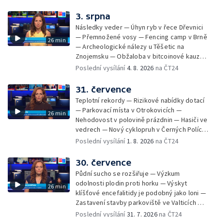
na odevzdání kandidátek — Nedostatek
vody v obcích — Vyschlá koryta potoků —
3. srpna
Sdílení strážníků na Brněnsku
Následky veder — Úhyn ryb v řece Dřevnici
— Přemnožené vosy — Fencing camp v Brně
26 min
— Archeologické nálezy u Těšetic na
Znojemsku — Obžaloba v bitcoinové kauze
— Přestavba silnice přes Bzenec na
Poslední vysílání
4. 8. 2026
na ČT24
Hodonínsku — Skončilo dopravní omezení u
Zašové — Letní opravy divadel — Český hlas
31. července
ve vesmíru
Teplotní rekordy — Rizikové nabídky dotací
— Parkovací místa v Otrokovicích —
26 min
Nehodovost v polovině prázdnin — Hasiči ve
vedrech — Nový cyklopruh v Černých Polích
— Květinová výstava ve Věžkách
Poslední vysílání
1. 8. 2026
na ČT24
30. července
Půdní sucho se rozšiřuje — Výzkum
odolnosti plodin proti horku — Výskyt
26 min
klíšťové encefalitidy je podobný jako loni —
Zastavení stavby parkoviště ve Valticích —
Spor o lokalitu lesa v Rožnově pod
Poslední vysílání
31. 7. 2026
na ČT24