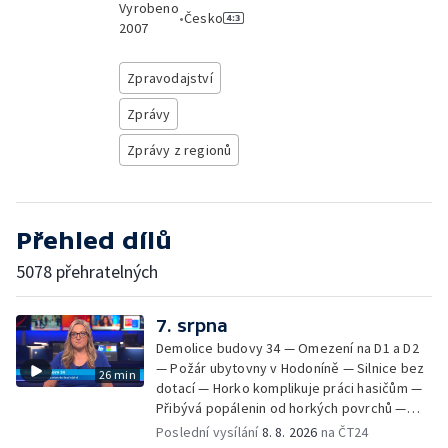
Vyrobeno
•
Česko
2007
Zpravodajství
Zprávy
Zprávy z regionů
Přehled dílů
5078 přehratelných
7. srpna
Demolice budovy 34 — Omezení na D1 a D2
— Požár ubytovny v Hodoníně — Silnice bez
26 min
dotací — Horko komplikuje práci hasičům —
Přibývá popálenin od horkých povrchů —
Začíná prodej burčáku — Vedra komplikují
Poslední vysílání
8. 8. 2026
na ČT24