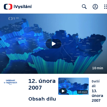
Clo
Search
10 min
12. února
Další
díl
2007
13.
10 min
února
Obsah dílu
2007