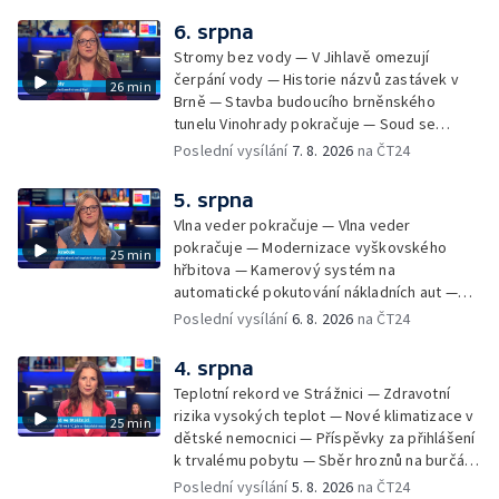
údržbu vody
6. srpna
Stromy bez vody — V Jihlavě omezují
čerpání vody — Historie názvů zastávek v
26 min
Brně — Stavba budoucího brněnského
tunelu Vinohrady pokračuje — Soud se
žhářem zlínského baru — Odložení bourání
Poslední vysílání
7. 8. 2026
na ČT24
vyhořelé budovy ve Zlíně — 55. ročník Barum
Czech Rally Zlín — Začal 7. ročník festivalu
5. srpna
Pop Messe — Přestavba mostu v Hodoníně
Vlna veder pokračuje — Vlna veder
— Fenomén památníčků
pokračuje — Modernizace vyškovského
25 min
hřbitova — Kamerový systém na
automatické pokutování nákladních aut —
Demolice vyhořelé budovy ve Zlíně — Případ
Poslední vysílání
6. 8. 2026
na ČT24
popálení dítěte u soudu — Budoucnost
stadionu na Vyškovsku — Výstraha před
4. srpna
bouřkami — Brno hostí Mezinárodní kytarový
Teplotní rekord ve Strážnici — Zdravotní
festival — Očkování po kousnutí netopýrem
rizika vysokých teplot — Nové klimatizace v
25 min
dětské nemocnici — Příspěvky za přihlášení
k trvalému pobytu — Sběr hroznů na burčák
— Dokončení oprav vedení — Skončil termín
Poslední vysílání
5. 8. 2026
na ČT24