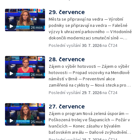
Radhoštěm — Dopady horka na lidský
organismus — Kybernetický incident na
29. července
Masarykově univerzitě — Slavnostní
Města se připravují na vedra — Výrobní
vyřazení absolventů Univerzity obran —
podniky se připravují na vedra — Falešné
26 min
Letní kurzy umění pro mladé — Mobilní
výzvy k uhrazení parkovného — V Hodoníně
kurníky pomáhají na poli
dokončili modernizaci smuteční síně —
Chybějící toalety u dětských hřišť —
Poslední vysílání
30. 7. 2026
na ČT24
Zadržování vody v krajině — Demolice
bývalého nákupního domu Letná — Končí 52.
28. července
ročník Letní filmové školy — 3. ročník
Zájem o výběr hotovosti — Zájem o výběr
komunitní akce Stůl ve středu — Cesta na
hotovosti — Propad vozovky na Mendlově
26 min
podporu paliativní péče
náměstí v Brně — Preventivní akce
zaměřená na cyklisty — Nová stezka pro
cyklisty na Zlínsku — Letecká linka mezi
Poslední vysílání
29. 7. 2026
na ČT24
Brnem a Frankfurtem — Vědci budou
pozorovat zatmění Slunce — Den AČFK na
27. července
Letní filmové škole — Milan Uhde slaví 90 let
Zájem o program Nová zelená úsporám —
— Rekonstrukce vojenského srubu
Poškozená trolej ve Šlapanicích — Požár v
25 min
Ivančicích — Konec zásahu v bývalém
baťovském areálu — Daňové zvýhodnění
vína — Výhružky na magistrátu v Olomouci —
Poslední vysílání
28. 7. 2026
na ČT24