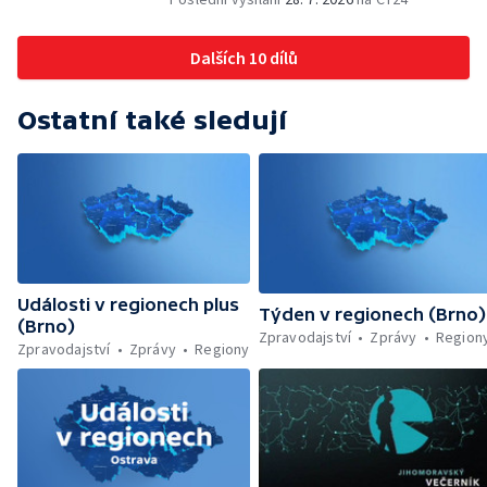
Dohady kolem stavby parkoviště —
Brněnské týmy v první fotbalové lize —
Dalších 10 dílů
Chystaná rekonstrukce bývalé věznice —
Nový seriál pro děti
Ostatní také sledují
Události v regionech plus
Týden v regionech (Brno)
(Brno)
Zpravodajství
Zprávy
Region
Zpravodajství
Zprávy
Regiony