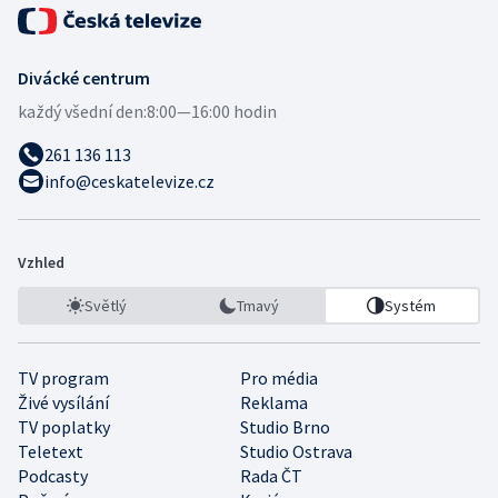
Divácké centrum
každý všední den:
8:00—16:00 hodin
261 136 113
info@ceskatelevize.cz
Vzhled
Světlý
Tmavý
Systém
TV program
Pro média
Živé vysílání
Reklama
TV poplatky
Studio Brno
Teletext
Studio Ostrava
Podcasty
Rada ČT