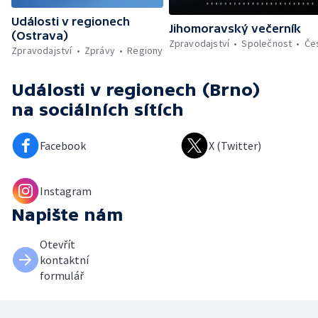
Události v regionech
Jihomoravský večerník
(Ostrava)
Zpravodajství
Společnost
Če
Zpravodajství
Zprávy
Regiony
Události v regionech (Brno)
na sociálních sítích
Facebook
X (Twitter)
Instagram
Napište nám
Otevřít
kontaktní
formulář