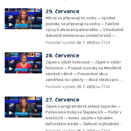
Radhoštěm — Dopady horka na lidský
organismus — Kybernetický incident na
29. července
Masarykově univerzitě — Slavnostní
Města se připravují na vedra — Výrobní
vyřazení absolventů Univerzity obran —
podniky se připravují na vedra — Falešné
26 min
Letní kurzy umění pro mladé — Mobilní
výzvy k uhrazení parkovného — V Hodoníně
kurníky pomáhají na poli
dokončili modernizaci smuteční síně —
Chybějící toalety u dětských hřišť —
Poslední vysílání
30. 7. 2026
na ČT24
Zadržování vody v krajině — Demolice
bývalého nákupního domu Letná — Končí 52.
28. července
ročník Letní filmové školy — 3. ročník
Zájem o výběr hotovosti — Zájem o výběr
komunitní akce Stůl ve středu — Cesta na
hotovosti — Propad vozovky na Mendlově
26 min
podporu paliativní péče
náměstí v Brně — Preventivní akce
zaměřená na cyklisty — Nová stezka pro
cyklisty na Zlínsku — Letecká linka mezi
Poslední vysílání
29. 7. 2026
na ČT24
Brnem a Frankfurtem — Vědci budou
pozorovat zatmění Slunce — Den AČFK na
27. července
Letní filmové škole — Milan Uhde slaví 90 let
Zájem o program Nová zelená úsporám —
— Rekonstrukce vojenského srubu
Poškozená trolej ve Šlapanicích — Požár v
25 min
Ivančicích — Konec zásahu v bývalém
baťovském areálu — Daňové zvýhodnění
vína — Výhružky na magistrátu v Olomouci —
Poslední vysílání
28. 7. 2026
na ČT24