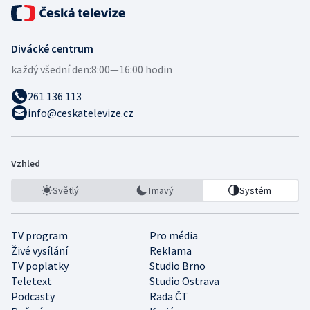
Divácké centrum
každý všední den:
8:00—16:00 hodin
261 136 113
info@ceskatelevize.cz
Vzhled
Světlý
Tmavý
Systém
TV program
Pro média
Živé vysílání
Reklama
TV poplatky
Studio Brno
Teletext
Studio Ostrava
Podcasty
Rada ČT