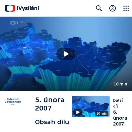
Close
Search
10 min
5. února
Další
díl
2007
6.
10 min
února
Obsah dílu
2007