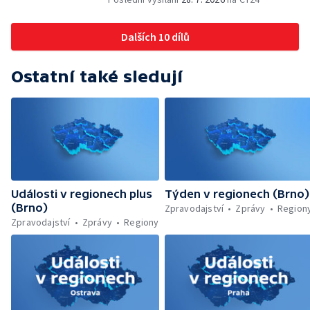
Dohady kolem stavby parkoviště —
Brněnské týmy v první fotbalové lize —
Dalších 10 dílů
Chystaná rekonstrukce bývalé věznice —
Nový seriál pro děti
Ostatní také sledují
Události v regionech plus
Týden v regionech (Brno)
(Brno)
Zpravodajství
Zprávy
Region
Zpravodajství
Zprávy
Regiony