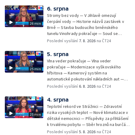
údržbu vody
6. srpna
Stromy bez vody — V Jihlavě omezují
čerpání vody — Historie názvů zastávek v
26 min
Brně — Stavba budoucího brněnského
tunelu Vinohrady pokračuje — Soud se
žhářem zlínského baru — Odložení bourání
Poslední vysílání
7. 8. 2026
na ČT24
vyhořelé budovy ve Zlíně — 55. ročník Barum
Czech Rally Zlín — Začal 7. ročník festivalu
5. srpna
Pop Messe — Přestavba mostu v Hodoníně
Vlna veder pokračuje — Vlna veder
— Fenomén památníčků
pokračuje — Modernizace vyškovského
25 min
hřbitova — Kamerový systém na
automatické pokutování nákladních aut —
Demolice vyhořelé budovy ve Zlíně — Případ
Poslední vysílání
6. 8. 2026
na ČT24
popálení dítěte u soudu — Budoucnost
stadionu na Vyškovsku — Výstraha před
4. srpna
bouřkami — Brno hostí Mezinárodní kytarový
Teplotní rekord ve Strážnici — Zdravotní
festival — Očkování po kousnutí netopýrem
rizika vysokých teplot — Nové klimatizace v
25 min
dětské nemocnici — Příspěvky za přihlášení
k trvalému pobytu — Sběr hroznů na burčák
— Dokončení oprav vedení — Skončil termín
Poslední vysílání
5. 8. 2026
na ČT24