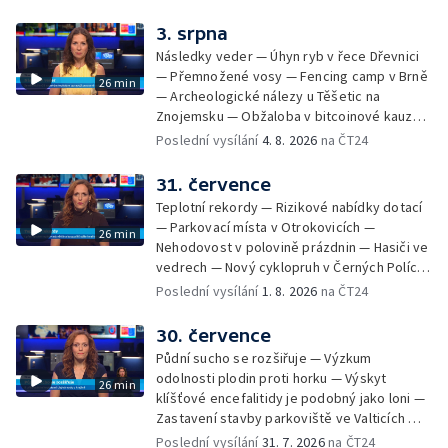
na odevzdání kandidátek — Nedostatek
vody v obcích — Vyschlá koryta potoků —
3. srpna
Sdílení strážníků na Brněnsku
Následky veder — Úhyn ryb v řece Dřevnici
— Přemnožené vosy — Fencing camp v Brně
26 min
— Archeologické nálezy u Těšetic na
Znojemsku — Obžaloba v bitcoinové kauze
— Přestavba silnice přes Bzenec na
Poslední vysílání
4. 8. 2026
na ČT24
Hodonínsku — Skončilo dopravní omezení u
Zašové — Letní opravy divadel — Český hlas
31. července
ve vesmíru
Teplotní rekordy — Rizikové nabídky dotací
— Parkovací místa v Otrokovicích —
26 min
Nehodovost v polovině prázdnin — Hasiči ve
vedrech — Nový cyklopruh v Černých Polích
— Květinová výstava ve Věžkách
Poslední vysílání
1. 8. 2026
na ČT24
30. července
Půdní sucho se rozšiřuje — Výzkum
odolnosti plodin proti horku — Výskyt
26 min
klíšťové encefalitidy je podobný jako loni —
Zastavení stavby parkoviště ve Valticích —
Spor o lokalitu lesa v Rožnově pod
Poslední vysílání
31. 7. 2026
na ČT24