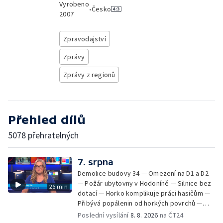
Vyrobeno
•
Česko
2007
Zpravodajství
Zprávy
Zprávy z regionů
Přehled dílů
5078 přehratelných
7. srpna
Demolice budovy 34 — Omezení na D1 a D2
— Požár ubytovny v Hodoníně — Silnice bez
26 min
dotací — Horko komplikuje práci hasičům —
Přibývá popálenin od horkých povrchů —
Začíná prodej burčáku — Vedra komplikují
Poslední vysílání
8. 8. 2026
na ČT24