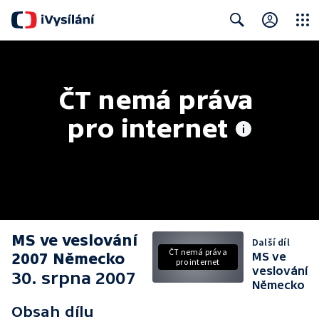
Close
Search
ČT nemá práva 
pro internet
MS ve veslování
Další díl
ČT nemá práva
2007 Německo
MS ve
pro internet
veslování
30. srpna 2007
Německo
Obsah dílu