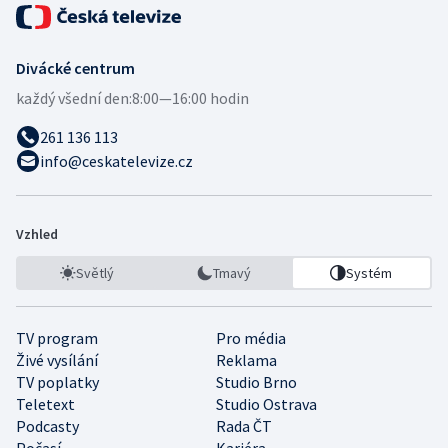
Divácké centrum
každý všední den:
8:00—16:00 hodin
261 136 113
info@ceskatelevize.cz
Vzhled
Světlý
Tmavý
Systém
TV program
Pro média
Živé vysílání
Reklama
TV poplatky
Studio Brno
Teletext
Studio Ostrava
Podcasty
Rada ČT