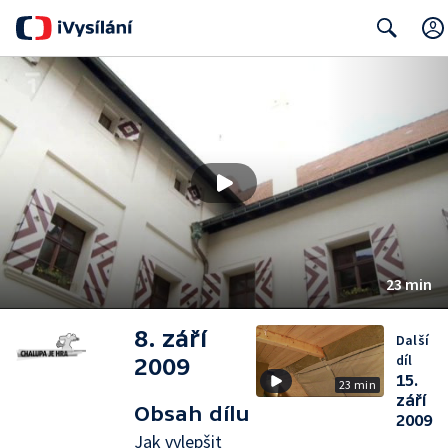
Search
23 min
8. září
Další
díl
2009
15.
23 min
září
Obsah dílu
2009
Jak vylepšit