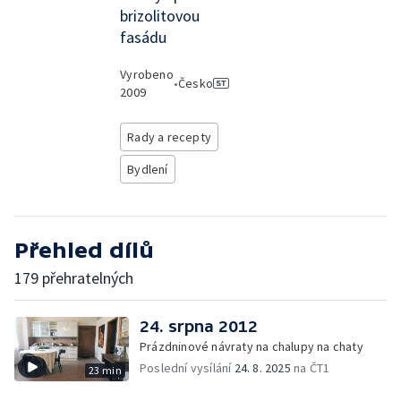
brizolitovou
fasádu
Vyrobeno
•
Česko
2009
Rady a recepty
Bydlení
Přehled dílů
179 přehratelných
24. srpna 2012
Prázdninové návraty na chalupy na chaty
Poslední vysílání
24. 8. 2025
na ČT1
23 min