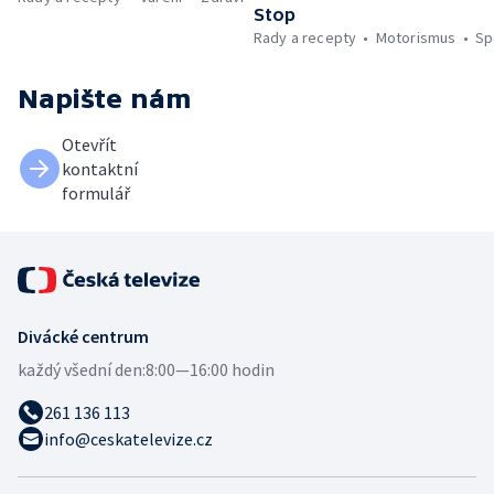
Stop
Rady a recepty
Motorismus
Sp
Napište nám
Otevřít
kontaktní
formulář
Divácké centrum
každý všední den:
8:00—16:00 hodin
261 136 113
info@ceskatelevize.cz