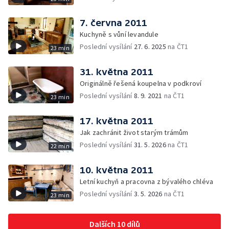
7. června 2011
Kuchyně s vůní levandule
Poslední vysílání
27. 6. 2025
na ČT1
23 min
31. května 2011
Originálně řešená koupelna v podkroví
Poslední vysílání
8. 9. 2021
na ČT1
23 min
17. května 2011
Jak zachránit život starým trámům
Poslední vysílání
31. 5. 2026
na ČT1
22 min
10. května 2011
Letní kuchyň a pracovna z bývalého chléva
Poslední vysílání
3. 5. 2026
na ČT1
23 min
Dalších 10 dílů