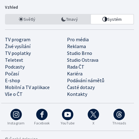
Vzhled
Světlý
Tmavý
Systém
TV program
Pro média
Živé vysílání
Reklama
TV poplatky
Studio Brno
Teletext
Studio Ostrava
Podcasty
Rada ČT
Počasí
Kariéra
E-shop
Podávání námětů
Mobilní a TV aplikace
Časté dotazy
Vše o ČT
Kontakty
Instagram
Facebook
YouTube
X
Threads