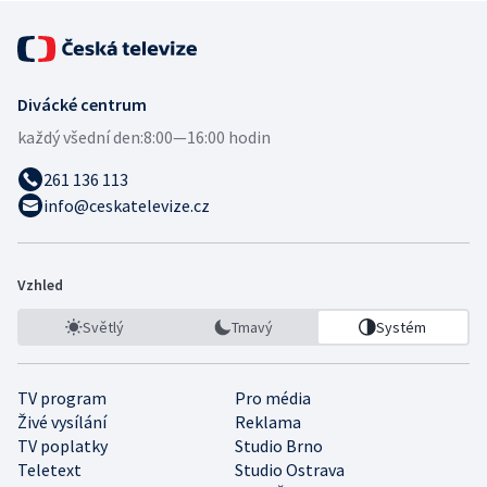
Divácké centrum
každý všední den:
8:00—16:00 hodin
261 136 113
info@ceskatelevize.cz
Vzhled
Světlý
Tmavý
Systém
TV program
Pro média
Živé vysílání
Reklama
TV poplatky
Studio Brno
Teletext
Studio Ostrava