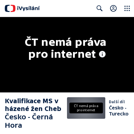
Close
Search
ČT nemá práva 
pro internet
Kvalifikace MS v
Další díl
ČT nemá práva
házené žen Cheb
Česko -
pro internet
Turecko
Česko - Černá
Hora