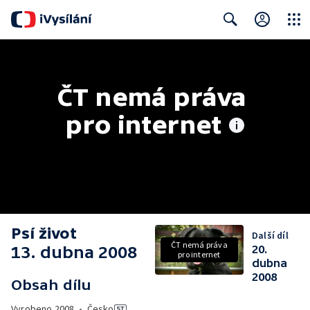
Close
Search
ČT nemá práva 
pro internet
Psí život
Další díl
ČT nemá práva
13. dubna 2008
20.
pro internet
dubna
2008
Obsah dílu
Vyrobeno
2008
•
Česko