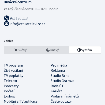
Divácké centrum
každý všední den:
8:00—16:00 hodin
261 136 113
info@ceskatelevize.cz
Vzhled
Světlý
Tmavý
Systém
TV program
Pro média
Živé vysílání
Reklama
TV poplatky
Studio Brno
Teletext
Studio Ostrava
Podcasty
Rada ČT
Počasí
Kariéra
E-shop
Podávání námětů
Mobilní a TV aplikace
Časté dotazy