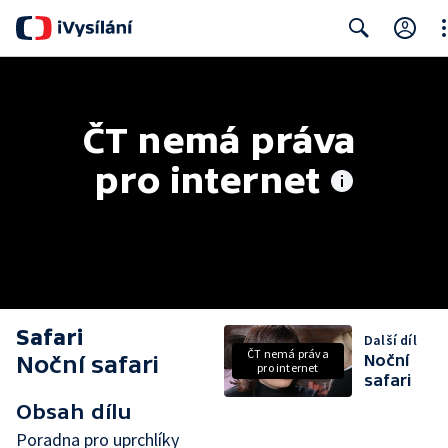
Cl
Search
ČT nemá práva 
pro internet
Safari
Další díl
ČT nemá práva
Noční safari
Noční
pro internet
safari
Obsah dílu
Poradna pro uprchlíky