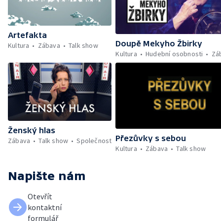
Artefakta
Doupě Mekyho Žbirky
Kultura
Zábava
Talk show
Kultura
Hudební osobnosti
Zá
Ženský hlas
Přezůvky s sebou
Zábava
Talk show
Společnost
Kultura
Zábava
Talk show
Napište nám
Otevřít
kontaktní
formulář