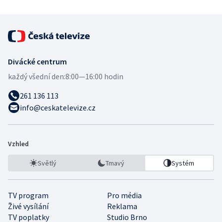
Divácké centrum
každý všední den:
8:00—16:00 hodin
261 136 113
info@ceskatelevize.cz
Vzhled
Světlý
Tmavý
Systém
TV program
Pro média
Živé vysílání
Reklama
TV poplatky
Studio Brno