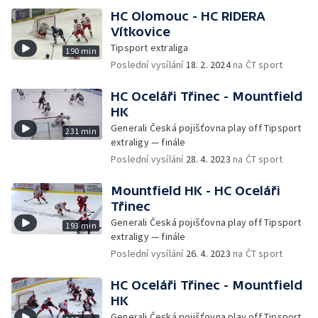
HC Olomouc - HC RIDERA
Vítkovice
Tipsport extraliga
190 min
Poslední vysílání
18. 2. 2024
na ČT sport
HC Oceláři Třinec - Mountfield
HK
Generali Česká pojišťovna play off Tipsport
231 min
extraligy — finále
Poslední vysílání
28. 4. 2023
na ČT sport
Mountfield HK - HC Oceláři
Třinec
Generali Česká pojišťovna play off Tipsport
193 min
extraligy — finále
Poslední vysílání
26. 4. 2023
na ČT sport
HC Oceláři Třinec - Mountfield
HK
Generali Česká pojišťovna play off Tipsport