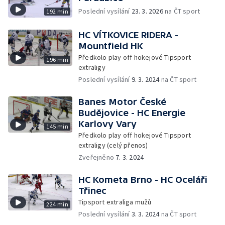
Poslední vysílání
23. 3. 2026
na ČT sport
192 min
HC VÍTKOVICE RIDERA -
Mountfield HK
Předkolo play off hokejové Tipsport
196 min
extraligy
Poslední vysílání
9. 3. 2024
na ČT sport
Banes Motor České
Budějovice - HC Energie
Karlovy Vary
145 min
Předkolo play off hokejové Tipsport
extraligy (celý přenos)
Zveřejněno
7. 3. 2024
HC Kometa Brno - HC Oceláři
Třinec
Tipsport extraliga mužů
224 min
Poslední vysílání
3. 3. 2024
na ČT sport