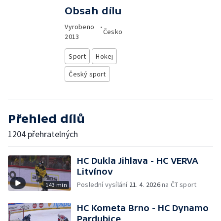
Obsah dílu
Vyrobeno
•
Česko
2013
Sport
Hokej
Český sport
Přehled dílů
1204 přehratelných
HC Dukla Jihlava - HC VERVA
Litvínov
Poslední vysílání
21. 4. 2026
na ČT sport
143 min
HC Kometa Brno - HC Dynamo
Pardubice