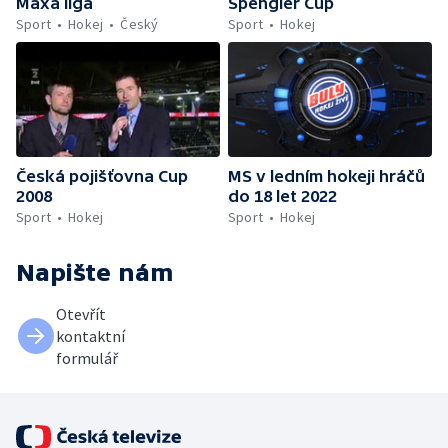
Maxa liga
Spengler Cup
Sport
Hokej
Český
Sport
Hokej
Česká pojišťovna Cup
MS v ledním hokeji hráčů
2008
do 18 let 2022
Sport
Hokej
Sport
Hokej
Napište nám
Otevřít
kontaktní
formulář