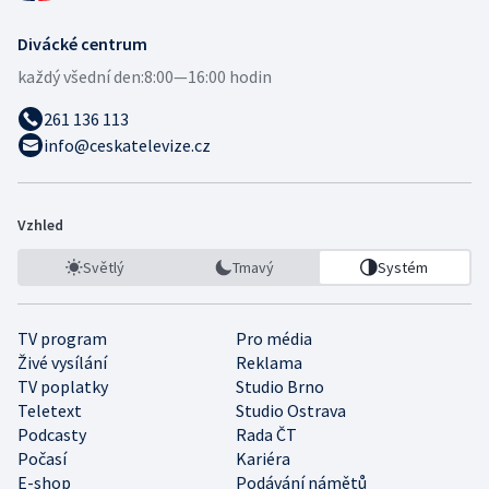
Divácké centrum
každý všední den:
8:00—16:00 hodin
261 136 113
info@ceskatelevize.cz
Vzhled
Světlý
Tmavý
Systém
TV program
Pro média
Živé vysílání
Reklama
TV poplatky
Studio Brno
Teletext
Studio Ostrava
Podcasty
Rada ČT
Počasí
Kariéra
E-shop
Podávání námětů