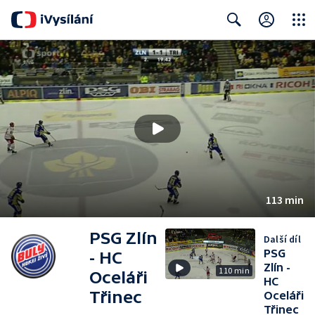
Close
Search
113 min
PSG Zlín
Další díl
PSG
- HC
Zlín -
110 min
Oceláři
HC
Třinec
Oceláři
Třinec