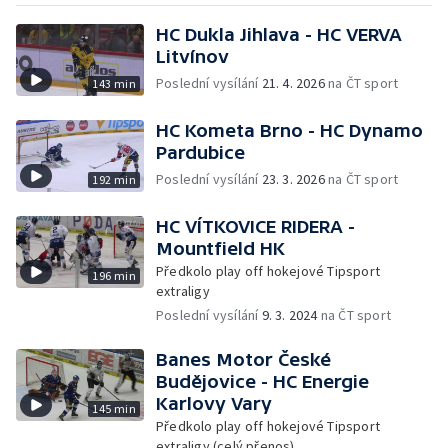
HC Dukla Jihlava - HC VERVA
Litvínov
Poslední vysílání
21. 4. 2026
na ČT sport
143 min
HC Kometa Brno - HC Dynamo
Pardubice
Poslední vysílání
23. 3. 2026
na ČT sport
192 min
HC VÍTKOVICE RIDERA -
Mountfield HK
Předkolo play off hokejové Tipsport
196 min
extraligy
Poslední vysílání
9. 3. 2024
na ČT sport
Banes Motor České
Budějovice - HC Energie
Karlovy Vary
145 min
Předkolo play off hokejové Tipsport
extraligy (celý přenos)