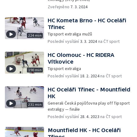
Zveřejněno
7. 3. 2024
HC Kometa Brno - HC Oceláři
Třinec
Tipsport extraliga mužů
224 min
Poslední vysílání
3. 3. 2024
na ČT sport
HC Olomouc - HC RIDERA
Vítkovice
Tipsport extraliga
190 min
Poslední vysílání
18. 2. 2024
na ČT sport
HC Oceláři Třinec - Mountfield
HK
Generali Česká pojišťovna play off Tipsport
231 min
extraligy — finále
Poslední vysílání
28. 4. 2023
na ČT sport
Mountfield HK - HC Oceláři
Třinec