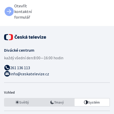
Otevřít
kontaktní
formulář
Divácké centrum
každý všední den:
8:00—16:00 hodin
261 136 113
info@ceskatelevize.cz
Vzhled
Světlý
Tmavý
Systém