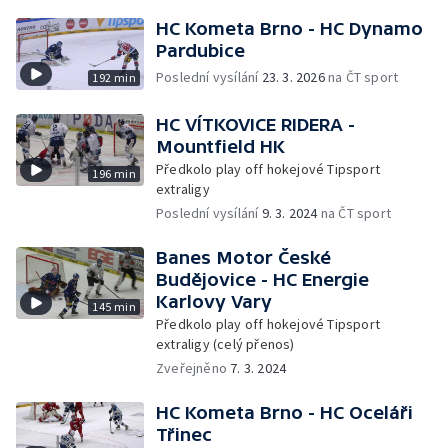
HC Kometa Brno - HC Dynamo
Pardubice
Poslední vysílání
23. 3. 2026
na ČT sport
192 min
HC VÍTKOVICE RIDERA -
Mountfield HK
Předkolo play off hokejové Tipsport
196 min
extraligy
Poslední vysílání
9. 3. 2024
na ČT sport
Banes Motor České
Budějovice - HC Energie
Karlovy Vary
145 min
Předkolo play off hokejové Tipsport
extraligy (celý přenos)
Zveřejněno
7. 3. 2024
HC Kometa Brno - HC Oceláři
Třinec