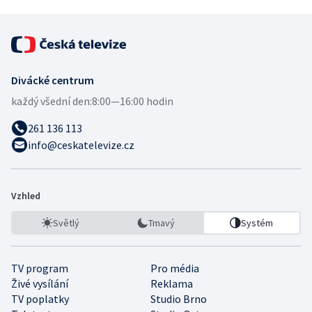
Divácké centrum
každý všední den:
8:00—16:00 hodin
261 136 113
info@ceskatelevize.cz
Vzhled
Světlý
Tmavý
Systém
TV program
Pro média
Živé vysílání
Reklama
TV poplatky
Studio Brno