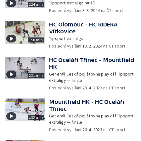
Tipsport extraliga mužů
224 min
Poslední vysílání
3. 3. 2024
na ČT sport
HC Olomouc - HC RIDERA
Vítkovice
Tipsport extraliga
190 min
Poslední vysílání
18. 2. 2024
na ČT sport
HC Oceláři Třinec - Mountfield
HK
Generali Česká pojišťovna play off Tipsport
231 min
extraligy — finále
Poslední vysílání
28. 4. 2023
na ČT sport
Mountfield HK - HC Oceláři
Třinec
Generali Česká pojišťovna play off Tipsport
193 min
extraligy — finále
Poslední vysílání
26. 4. 2023
na ČT sport