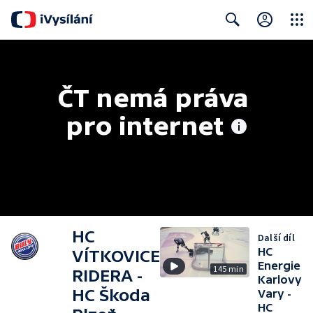
Close
Search
ČT nemá práva 
pro internet
HC
Další díl
HC
VÍTKOVICE
Energie
145 min
RIDERA -
Karlovy
HC Škoda
Vary -
HC