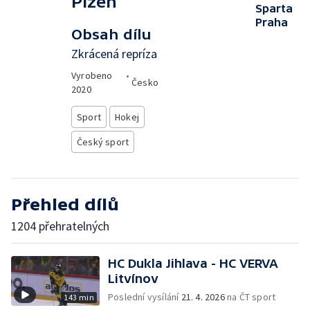
Plzeň
Sparta
Praha
Obsah dílu
Zkrácená repríza
Vyrobeno
•
Česko
2020
Sport
Hokej
Český sport
Přehled dílů
1204 přehratelných
HC Dukla Jihlava - HC VERVA
Litvínov
Poslední vysílání
21. 4. 2026
na ČT sport
143 min