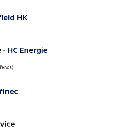
ield HK
 - HC Energie
přenos)
řinec
vice