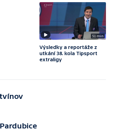
51 min
Výsledky a reportáže z
utkání 38. kola Tipsport
extraligy
itvínov
Pardubice