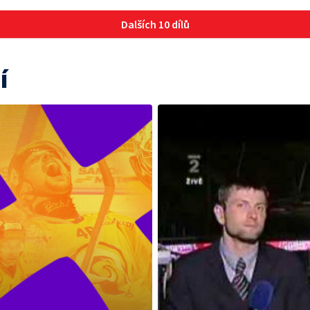
Dalších 10 dílů
í