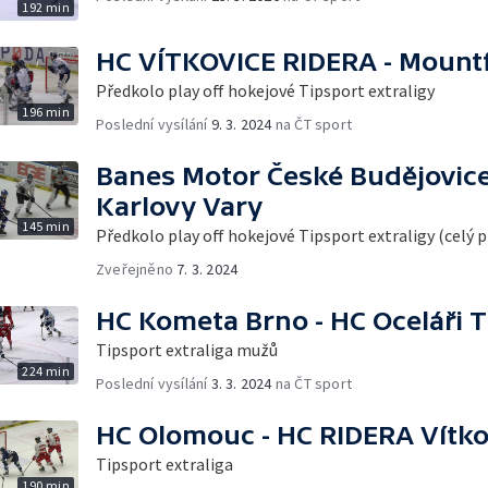
192 min
HC VÍTKOVICE RIDERA - Mountf
Předkolo play off hokejové Tipsport extraligy
196 min
Poslední vysílání
9. 3. 2024
na ČT sport
Banes Motor České Budějovice
Karlovy Vary
145 min
Předkolo play off hokejové Tipsport extraligy (celý 
Zveřejněno
7. 3. 2024
HC Kometa Brno - HC Oceláři T
Tipsport extraliga mužů
224 min
Poslední vysílání
3. 3. 2024
na ČT sport
HC Olomouc - HC RIDERA Vítko
Tipsport extraliga
190 min