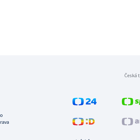
Česká t
no
trava