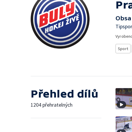
Pr
Obsa
Tipspor
Vyroben
Sport
Přehled dílů
1204 přehratelných