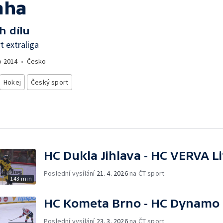
aha
h dílu
t extraliga
o
2014
•
Česko
Hokej
Český sport
HC Dukla Jihlava - HC VERVA L
Poslední vysílání
21. 4. 2026
na ČT sport
143 min
HC Kometa Brno - HC Dynamo 
Poslední vysílání
23. 3. 2026
na ČT sport