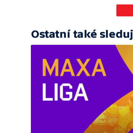
Ostatní také sleduj