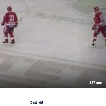
197 min
a
Další díl