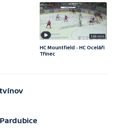
166 min
HC Mountfield - HC Oceláři
Třinec
itvínov
Pardubice