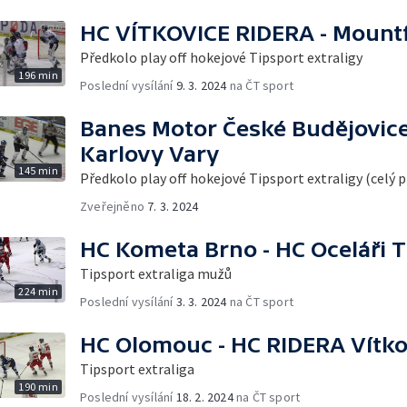
HC VÍTKOVICE RIDERA - Mountf
Předkolo play off hokejové Tipsport extraligy
196 min
Poslední vysílání
9. 3. 2024
na ČT sport
Banes Motor České Budějovice
Karlovy Vary
145 min
Předkolo play off hokejové Tipsport extraligy (celý 
Zveřejněno
7. 3. 2024
HC Kometa Brno - HC Oceláři T
Tipsport extraliga mužů
224 min
Poslední vysílání
3. 3. 2024
na ČT sport
HC Olomouc - HC RIDERA Vítko
Tipsport extraliga
190 min
Poslední vysílání
18. 2. 2024
na ČT sport