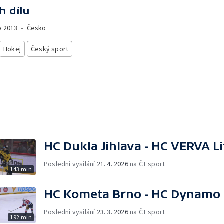
h dílu
o
2013
•
Česko
Hokej
Český sport
HC Dukla Jihlava - HC VERVA L
Poslední vysílání
21. 4. 2026
na ČT sport
143 min
HC Kometa Brno - HC Dynamo 
Poslední vysílání
23. 3. 2026
na ČT sport
192 min