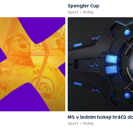
Spengler Cup
Sport
Hokej
MS v ledním hokeji hráčů do
Sport
Hokej