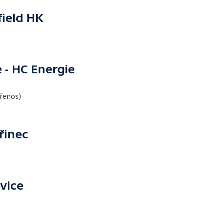
ield HK
 - HC Energie
přenos)
řinec
vice