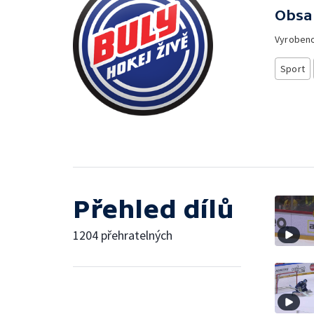
Obsa
Vyroben
Sport
Přehled dílů
1204 přehratelných