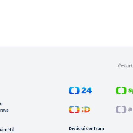
Česká t
no
trava
Divácké centrum
námětů