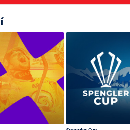
í
Spengler Cup