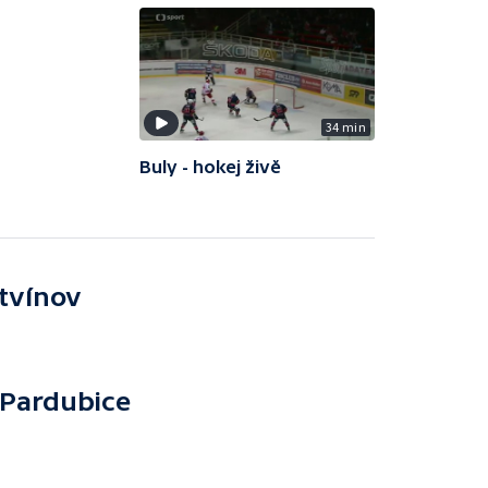
34 min
Buly - hokej živě
itvínov
Pardubice