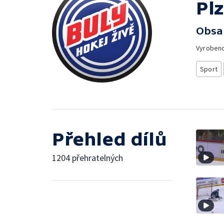
Pl
Obsa
Vyroben
Sport
Přehled dílů
1204 přehratelných