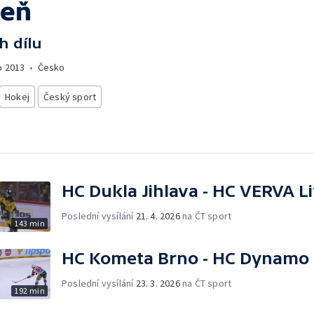
zeň
h dílu
o
2013
•
Česko
Hokej
Český sport
HC Dukla Jihlava - HC VERVA L
Poslední vysílání
21. 4. 2026
na ČT sport
143 min
HC Kometa Brno - HC Dynamo 
Poslední vysílání
23. 3. 2026
na ČT sport
192 min