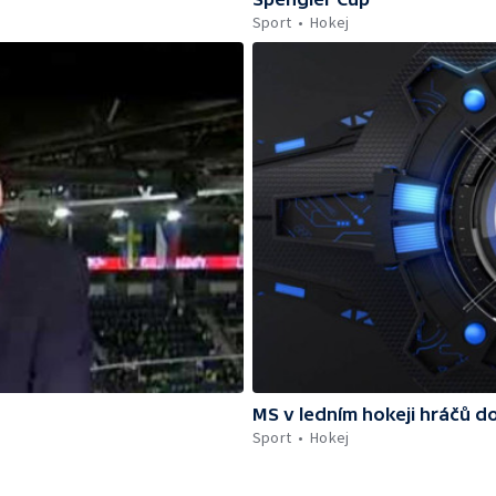
Sport
Hokej
MS v ledním hokeji hráčů do
Sport
Hokej