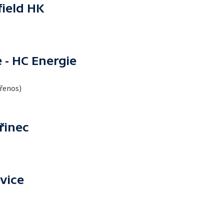
ield HK
 - HC Energie
přenos)
řinec
vice