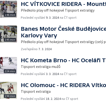
HC VÍTKOVICE RIDERA - Mountf
Předkolo play off hokejové Tipsport extraligy
196 min
Poslední vysílání
9. 3. 2024
na ČT sport
Banes Motor České Budějovice
Karlovy Vary
145 min
Předkolo play off hokejové Tipsport extraligy (celý 
Zveřejněno
7. 3. 2024
HC Kometa Brno - HC Oceláři T
Tipsport extraliga mužů
224 min
Poslední vysílání
3. 3. 2024
na ČT sport
HC Olomouc - HC RIDERA Vítko
Tipsport extraliga
190 min
Poslední vysílání
18. 2. 2024
na ČT sport