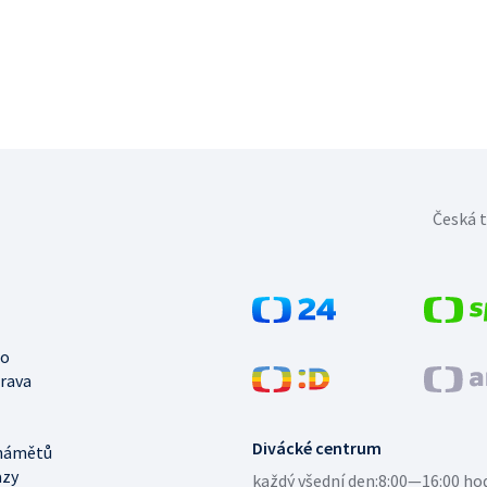
Česká t
no
trava
Divácké centrum
námětů
azy
každý všední den:
8:00—16:00 ho