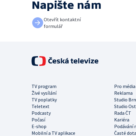
Napište nám
Otevřít kontaktní
formulář
TV program
Pro média
Živé vysílání
Reklama
TV poplatky
Studio Br
Teletext
Studio Os
Podcasty
Rada ČT
Počasí
Kariéra
E-shop
Podávání 
Mobilní a TV aplikace
Časté dot