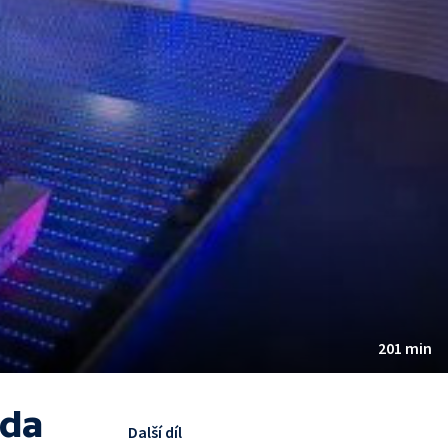
201 min
oda
Další díl