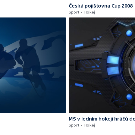
Česká pojišťovna Cup 2008
Sport
Hokej
MS v ledním hokeji hráčů do
Sport
Hokej