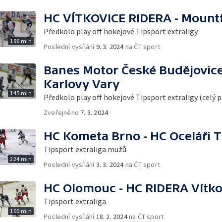
HC VÍTKOVICE RIDERA - Mountf
Předkolo play off hokejové Tipsport extraligy
196 min
Poslední vysílání
9. 3. 2024
na ČT sport
Banes Motor České Budějovice
Karlovy Vary
145 min
Předkolo play off hokejové Tipsport extraligy (celý 
Zveřejněno
7. 3. 2024
HC Kometa Brno - HC Oceláři T
Tipsport extraliga mužů
224 min
Poslední vysílání
3. 3. 2024
na ČT sport
HC Olomouc - HC RIDERA Vítko
Tipsport extraliga
190 min
Poslední vysílání
18. 2. 2024
na ČT sport