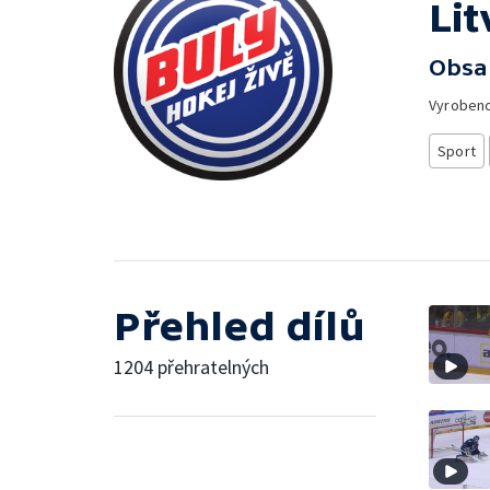
Li
Obsa
Vyroben
Sport
Přehled dílů
1204 přehratelných