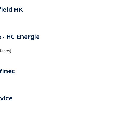
ield HK
 - HC Energie
přenos)
řinec
vice