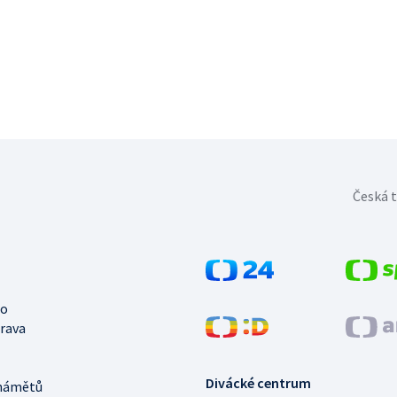
Česká t
no
trava
Divácké centrum
námětů