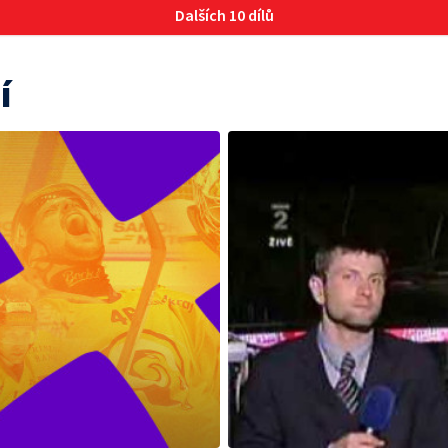
Dalších 10 dílů
í