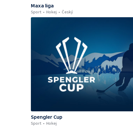
Maxa liga
Sport
Hokej
Český
Spengler Cup
Sport
Hokej