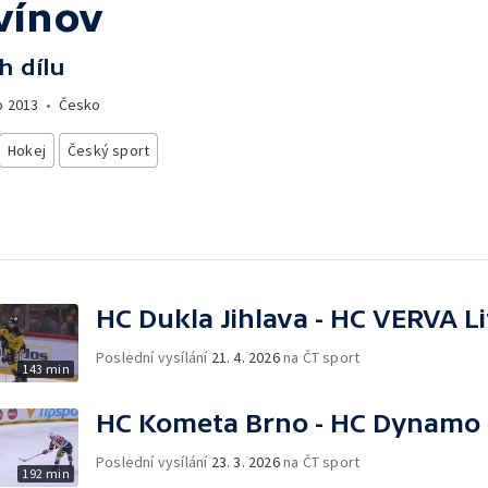
tvínov
h dílu
o
2013
•
Česko
Hokej
Český sport
HC Dukla Jihlava - HC VERVA L
Poslední vysílání
21. 4. 2026
na ČT sport
143 min
HC Kometa Brno - HC Dynamo 
Poslední vysílání
23. 3. 2026
na ČT sport
192 min