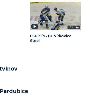
172 min
PSG Zlín - HC Vítkovice
Steel
itvínov
Pardubice