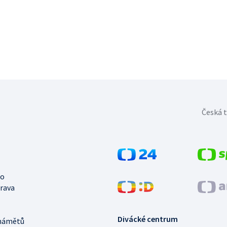
Česká t
no
trava
Divácké centrum
námětů