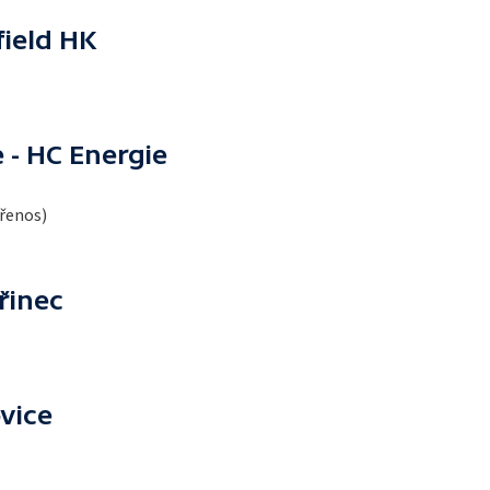
ield HK
 - HC Energie
přenos)
řinec
vice