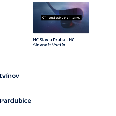
ČT nemá práva pro internet
HC Slavia Praha - HC
Slovnaft Vsetín
itvínov
Pardubice