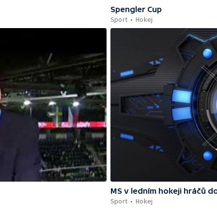
Spengler Cup
Sport
Hokej
MS v ledním hokeji hráčů do
Sport
Hokej