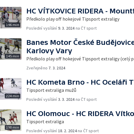
HC VÍTKOVICE RIDERA - Mountf
Předkolo play off hokejové Tipsport extraligy
196 min
Poslední vysílání
9. 3. 2024
na ČT sport
Banes Motor České Budějovice
Karlovy Vary
145 min
Předkolo play off hokejové Tipsport extraligy (celý 
Zveřejněno
7. 3. 2024
HC Kometa Brno - HC Oceláři T
Tipsport extraliga mužů
224 min
Poslední vysílání
3. 3. 2024
na ČT sport
HC Olomouc - HC RIDERA Vítko
Tipsport extraliga
190 min
Poslední vysílání
18. 2. 2024
na ČT sport